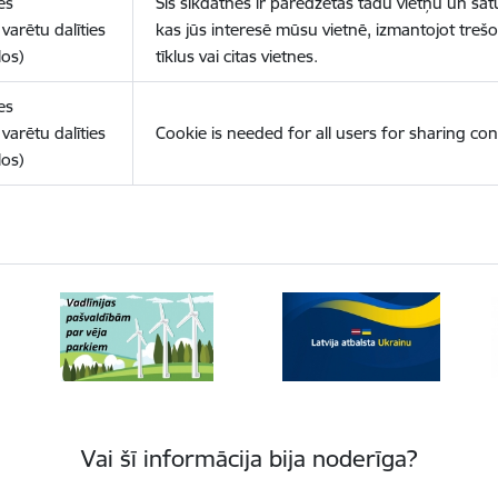
es
Šīs sīkdatnes ir paredzētas tādu vietņu un sat
varētu dalīties
kas jūs interesē mūsu vietnē, izmantojot treš
los)
tīklus vai citas vietnes.
es
varētu dalīties
Cookie is needed for all users for sharing con
los)
Vai šī informācija bija noderīga?