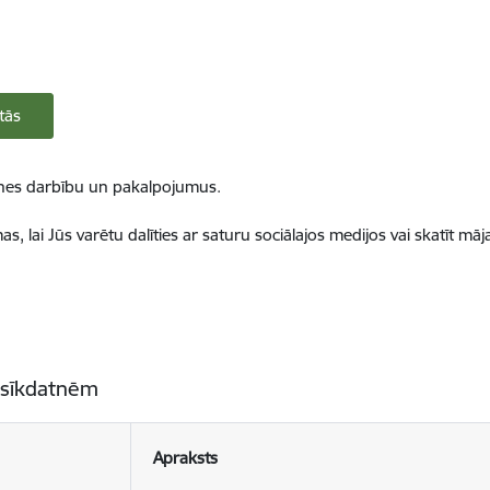
tās
ietnes darbību un pakalpojumus.
, lai Jūs varētu dalīties ar saturu sociālajos medijos vai skatīt mā
 sīkdatnēm
Apraksts