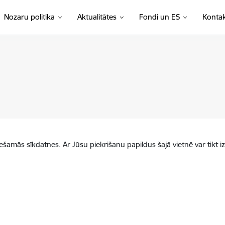
Nozaru politika
Aktualitātes
Fondi un ES
Kontak
iešamās sīkdatnes. Ar Jūsu piekrišanu papildus šajā vietnē var tikt i