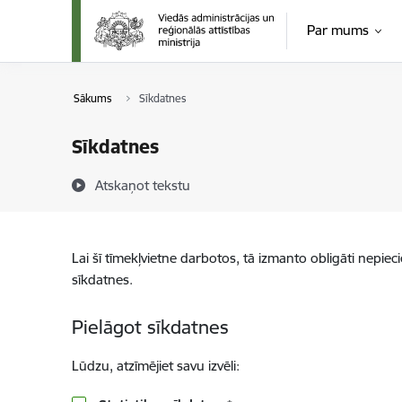
Pāriet uz lapas saturu
Par mums
Sākums
Sīkdatnes
Sīkdatnes
Atskaņot tekstu
Lai šī tīmekļvietne darbotos, tā izmanto obligāti nepiec
sīkdatnes.
Pielāgot sīkdatnes
Lūdzu, atzīmējiet savu izvēli: