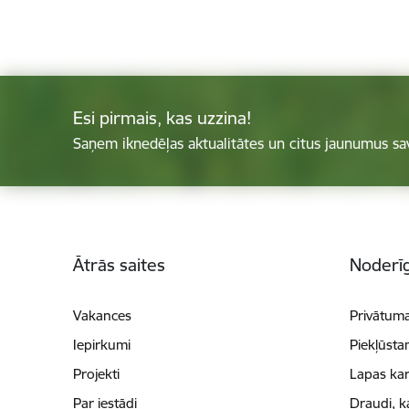
Esi pirmais, kas uzzina!
Saņem iknedēļas aktualitātes un citus jaunumus sa
Kājene
Ātrās saites
Noderīg
Vakances
Privātuma
Iepirkumi
Piekļūsta
Projekti
Lapas kar
Par iestādi
Draudi, k