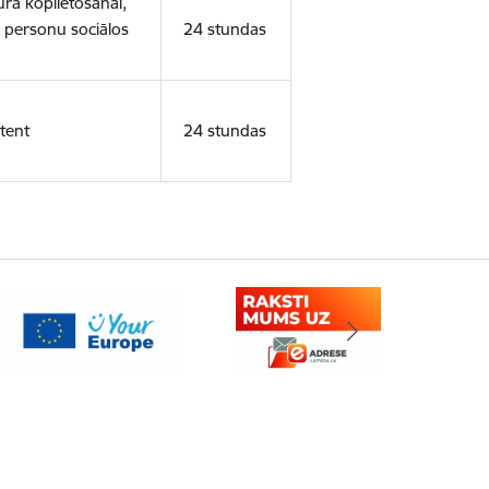
ura koplietošanai,
o personu sociālos
24 stundas
tent
24 stundas