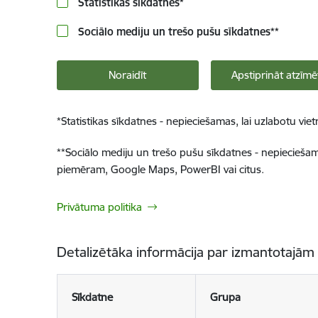
Statistikas sīkdatnes
*
Sociālo mediju un trešo pušu sīkdatnes
**
Noraidīt
Apstiprināt atzīmē
*
Statistikas sīkdatnes - nepieciešamas, lai uzlabotu v
**
Sociālo mediju un trešo pušu sīkdatnes - nepieciešamas
piemēram, Google Maps, PowerBI vai citus.
Privātuma politika
Detalizētāka informācija par izmantotajām
Sīkdatne
Grupa