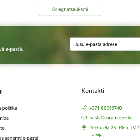
Sniegt atsauksmi
vā e-pastā.
i
Kontakti
 politika
+371 66016740
E-pasts:
pasts@varam.gov.lv
mība
Peldu iela 25, Rīga, LV-
te
Latvija
as saņemti e-pastā