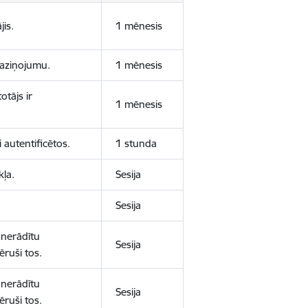
jis.
1 mēnesis
 paziņojumu.
1 mēnesis
otājs ir
1 mēnesis
 autentificētos.
1 stunda
kļa.
Sesija
Sesija
 nerādītu
Sesija
ēruši tos.
 nerādītu
Sesija
ēruši tos.