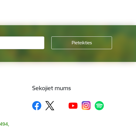
Sekojiet mums
1494,