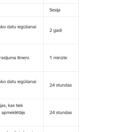
Sesija
isko datu iegūšanai
2 gadi
rasījuma līmeni.
1 minūte
isko datu iegūšanai
24 stundas
as, kas tiek
ā apmeklētājs
24 stundas