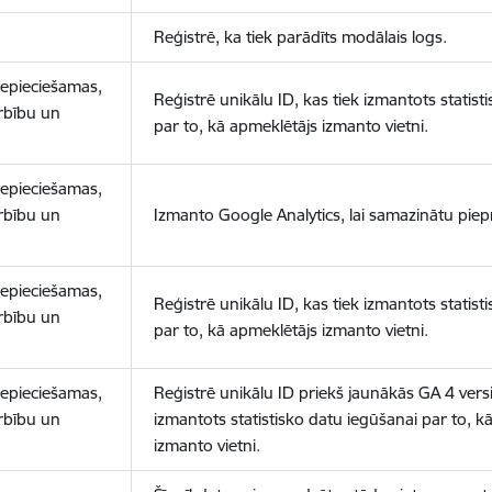
Reģistrē, ka tiek parādīts modālais logs.
nepieciešamas,
Reģistrē unikālu ID, kas tiek izmantots statist
arbību un
par to, kā apmeklētājs izmanto vietni.
nepieciešamas,
arbību un
Izmanto Google Analytics, lai samazinātu piep
nepieciešamas,
Reģistrē unikālu ID, kas tiek izmantots statist
arbību un
par to, kā apmeklētājs izmanto vietni.
nepieciešamas,
Reģistrē unikālu ID priekš jaunākās GA 4 versij
arbību un
izmantots statistisko datu iegūšanai par to, k
izmanto vietni.