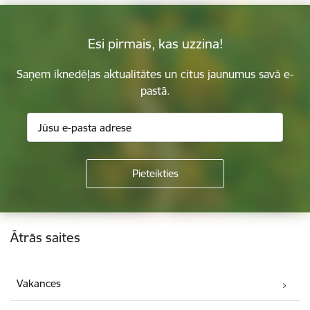
Esi pirmais, kas uzzina!
Saņem iknedēļas aktualitātes un citus jaunumus savā e-
pastā.
Kājene
Ātrās saites
Vakances