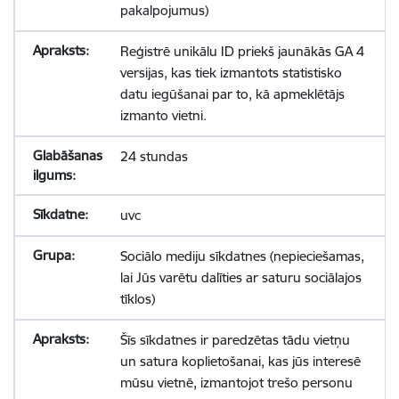
pakalpojumus)
Reģistrē unikālu ID priekš jaunākās GA 4
versijas, kas tiek izmantots statistisko
datu iegūšanai par to, kā apmeklētājs
izmanto vietni.
24 stundas
uvc
Sociālo mediju sīkdatnes (nepieciešamas,
lai Jūs varētu dalīties ar saturu sociālajos
tīklos)
Šīs sīkdatnes ir paredzētas tādu vietņu
un satura koplietošanai, kas jūs interesē
mūsu vietnē, izmantojot trešo personu