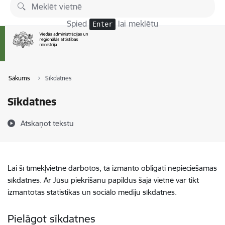
Pāriet uz lapas saturu
Spied
lai meklētu
Enter
Sākums
Sīkdatnes
Sīkdatnes
Atskaņot tekstu
Lai šī tīmekļvietne darbotos, tā izmanto obligāti nepieciešamās
sīkdatnes. Ar Jūsu piekrišanu papildus šajā vietnē var tikt
izmantotas statistikas un sociālo mediju sīkdatnes.
Pielāgot sīkdatnes