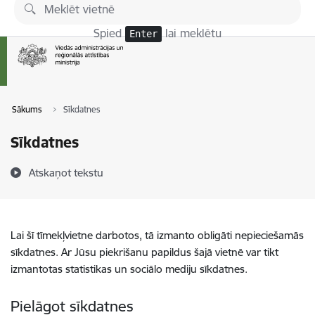
Pāriet uz lapas saturu
Spied
lai meklētu
Enter
Sākums
Sīkdatnes
Sīkdatnes
Atskaņot tekstu
Lai šī tīmekļvietne darbotos, tā izmanto obligāti nepieciešamās
sīkdatnes. Ar Jūsu piekrišanu papildus šajā vietnē var tikt
izmantotas statistikas un sociālo mediju sīkdatnes.
Pielāgot sīkdatnes