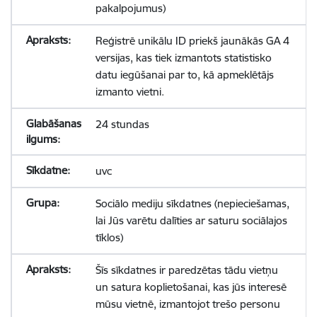
pakalpojumus)
Reģistrē unikālu ID priekš jaunākās GA 4
versijas, kas tiek izmantots statistisko
datu iegūšanai par to, kā apmeklētājs
izmanto vietni.
24 stundas
uvc
Sociālo mediju sīkdatnes (nepieciešamas,
lai Jūs varētu dalīties ar saturu sociālajos
tīklos)
Šīs sīkdatnes ir paredzētas tādu vietņu
un satura koplietošanai, kas jūs interesē
mūsu vietnē, izmantojot trešo personu