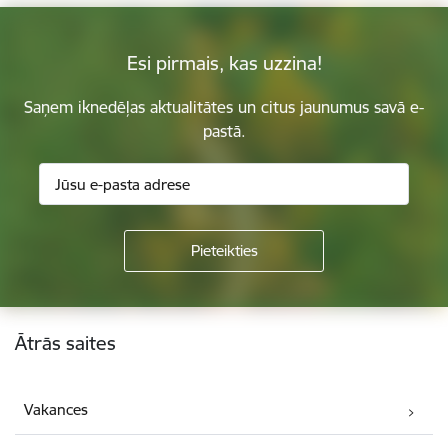
Esi pirmais, kas uzzina!
Saņem iknedēļas aktualitātes un citus jaunumus savā e-
pastā.
Kājene
Ātrās saites
Vakances