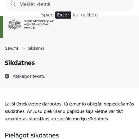
Pāriet uz lapas saturu
Spied
lai meklētu
Enter
Sākums
Sīkdatnes
Sīkdatnes
Atskaņot tekstu
Lai šī tīmekļvietne darbotos, tā izmanto obligāti nepieciešamās
sīkdatnes. Ar Jūsu piekrišanu papildus šajā vietnē var tikt
izmantotas statistikas un sociālo mediju sīkdatnes.
Pielāgot sīkdatnes