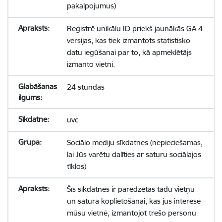
pakalpojumus)
Reģistrē unikālu ID priekš jaunākās GA 4
versijas, kas tiek izmantots statistisko
datu iegūšanai par to, kā apmeklētājs
izmanto vietni.
24 stundas
uvc
Sociālo mediju sīkdatnes (nepieciešamas,
lai Jūs varētu dalīties ar saturu sociālajos
tīklos)
Šīs sīkdatnes ir paredzētas tādu vietņu
un satura koplietošanai, kas jūs interesē
mūsu vietnē, izmantojot trešo personu