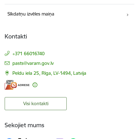
Sīkdatņu izvēles maiņa
Kontakti
+371 66016740
E-pasts:
pasts@varam.gov.lv
Peldu iela 25, Rīga, LV-1494, Latvija
Visi kontakti
Sekojiet mums