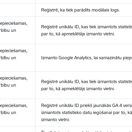
Reģistrē, ka tiek parādīts modālais logs.
nepieciešamas,
Reģistrē unikālu ID, kas tiek izmantots statist
arbību un
par to, kā apmeklētājs izmanto vietni.
nepieciešamas,
arbību un
Izmanto Google Analytics, lai samazinātu piep
nepieciešamas,
Reģistrē unikālu ID, kas tiek izmantots statist
arbību un
par to, kā apmeklētājs izmanto vietni.
nepieciešamas,
Reģistrē unikālu ID priekš jaunākās GA 4 versij
arbību un
izmantots statistisko datu iegūšanai par to, k
izmanto vietni.