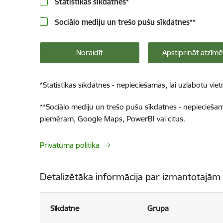
Statistikas sīkdatnes
*
Sociālo mediju un trešo pušu sīkdatnes
**
Noraidīt
Apstiprināt atzīmē
*
Statistikas sīkdatnes - nepieciešamas, lai uzlabotu v
**
Sociālo mediju un trešo pušu sīkdatnes - nepieciešamas
piemēram, Google Maps, PowerBI vai citus.
Privātuma politika
Detalizētāka informācija par izmantotajām
Sīkdatne
Grupa