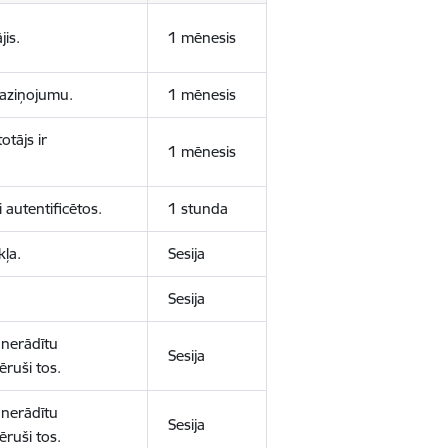
jis.
1 mēnesis
 paziņojumu.
1 mēnesis
otājs ir
1 mēnesis
 autentificētos.
1 stunda
kļa.
Sesija
Sesija
 nerādītu
Sesija
ēruši tos.
 nerādītu
Sesija
ēruši tos.