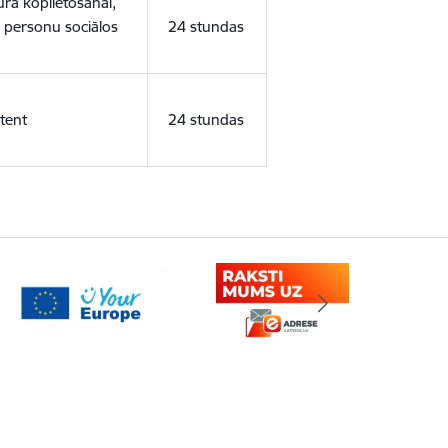
ura koplietošanai,
o personu sociālos
24 stundas
tent
24 stundas