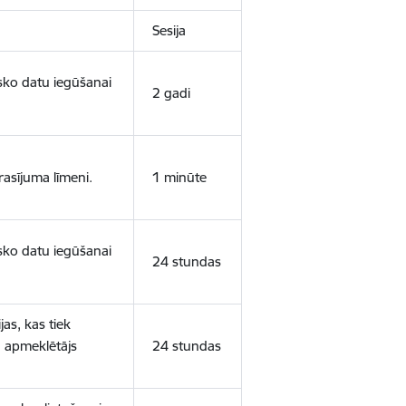
Sesija
isko datu iegūšanai
2 gadi
rasījuma līmeni.
1 minūte
isko datu iegūšanai
24 stundas
as, kas tiek
ā apmeklētājs
24 stundas