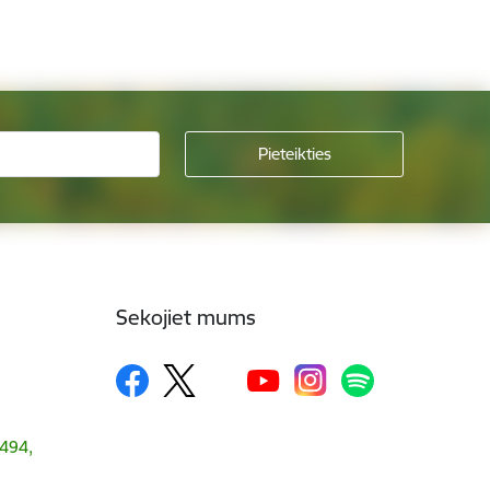
Sekojiet mums
1494,