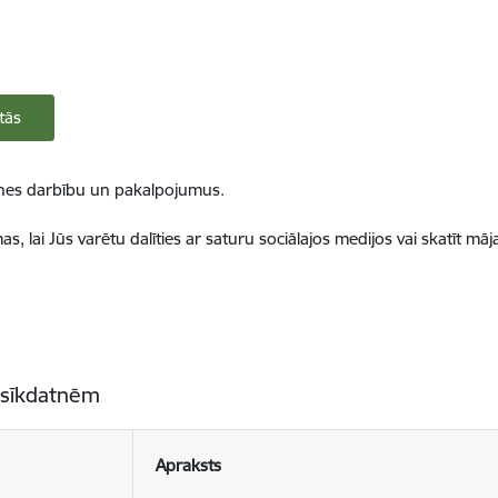
tās
ietnes darbību un pakalpojumus.
, lai Jūs varētu dalīties ar saturu sociālajos medijos vai skatīt mā
 sīkdatnēm
Apraksts