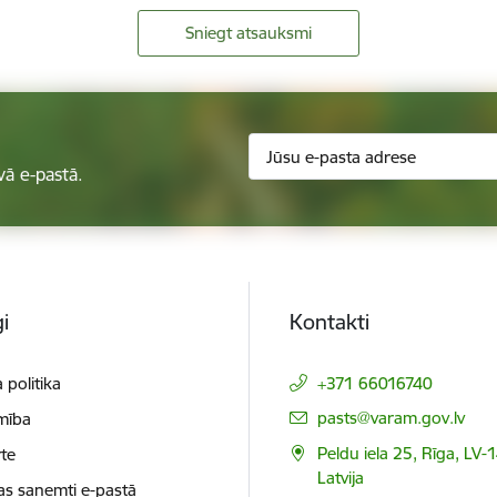
Sniegt atsauksmi
vā e-pastā.
i
Kontakti
 politika
+371 66016740
E-pasts:
pasts@varam.gov.lv
mība
Peldu iela 25, Rīga, LV-
te
Latvija
as saņemti e-pastā