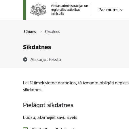
Pāriet uz lapas saturu
Par mums
Sākums
Sīkdatnes
Sīkdatnes
Atskaņot tekstu
Lai šī tīmekļvietne darbotos, tā izmanto obligāti nepiec
sīkdatnes.
Pielāgot sīkdatnes
Lūdzu, atzīmējiet savu izvēli: