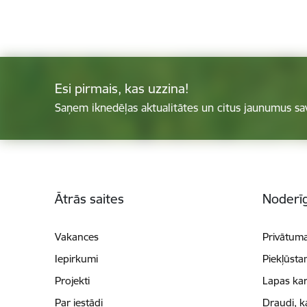
Esi pirmais, kas uzzina!
Saņem iknedēļas aktualitātes un citus jaunumus sa
Kājene
Ātrās saites
Noderīg
Vakances
Privātuma
Iepirkumi
Piekļūsta
Projekti
Lapas kar
Par iestādi
Draudi, k