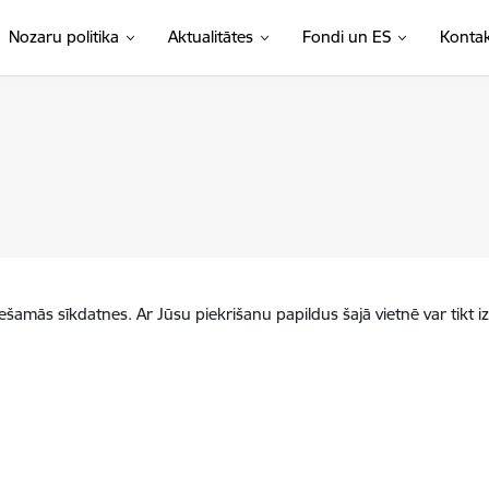
Nozaru politika
Aktualitātes
Fondi un ES
Kontak
iešamās sīkdatnes. Ar Jūsu piekrišanu papildus šajā vietnē var tikt i