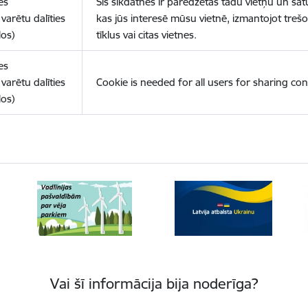
es
Šīs sīkdatnes ir paredzētas tādu vietņu un sat
varētu dalīties
kas jūs interesē mūsu vietnē, izmantojot treš
los)
tīklus vai citas vietnes.
es
varētu dalīties
Cookie is needed for all users for sharing con
los)
Vai šī informācija bija noderīga?