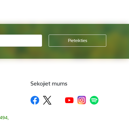
Sekojiet mums
1494,