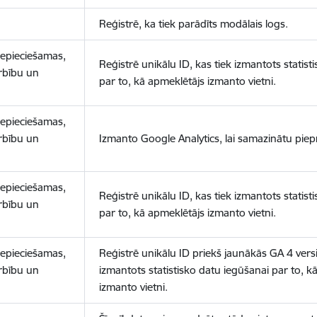
Reģistrē, ka tiek parādīts modālais logs.
nepieciešamas,
Reģistrē unikālu ID, kas tiek izmantots statist
arbību un
par to, kā apmeklētājs izmanto vietni.
nepieciešamas,
arbību un
Izmanto Google Analytics, lai samazinātu piep
nepieciešamas,
Reģistrē unikālu ID, kas tiek izmantots statist
arbību un
par to, kā apmeklētājs izmanto vietni.
nepieciešamas,
Reģistrē unikālu ID priekš jaunākās GA 4 versij
arbību un
izmantots statistisko datu iegūšanai par to, k
izmanto vietni.