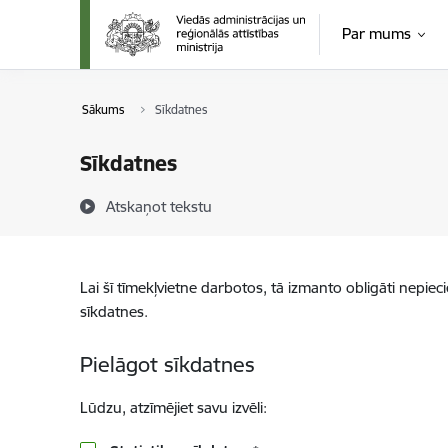
Pāriet uz lapas saturu
Par mums
Sākums
Sīkdatnes
Sīkdatnes
Atskaņot tekstu
Lai šī tīmekļvietne darbotos, tā izmanto obligāti nepiec
sīkdatnes.
Pielāgot sīkdatnes
Lūdzu, atzīmējiet savu izvēli: