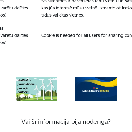
es
Šīs sīkdatnes ir paredzētas tādu vietņu un sat
varētu dalīties
kas jūs interesē mūsu vietnē, izmantojot treš
los)
tīklus vai citas vietnes.
es
varētu dalīties
Cookie is needed for all users for sharing con
los)
Vai šī informācija bija noderīga?