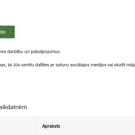
tās
ietnes darbību un pakalpojumus.
, lai Jūs varētu dalīties ar saturu sociālajos medijos vai skatīt mā
 sīkdatnēm
Apraksts