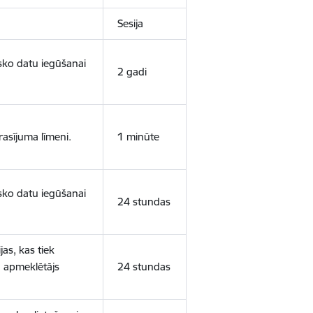
Sesija
isko datu iegūšanai
2 gadi
rasījuma līmeni.
1 minūte
isko datu iegūšanai
24 stundas
as, kas tiek
ā apmeklētājs
24 stundas