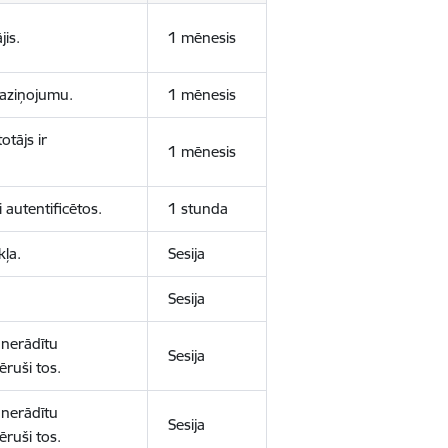
jis.
1 mēnesis
 paziņojumu.
1 mēnesis
otājs ir
1 mēnesis
 autentificētos.
1 stunda
kļa.
Sesija
Sesija
 nerādītu
Sesija
ēruši tos.
 nerādītu
Sesija
ēruši tos.