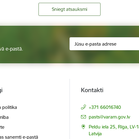
Sniegt atsauksmi
vā e-pastā.
i
Kontakti
 politika
+371 66016740
E-pasts:
pasts@varam.gov.lv
mība
Peldu iela 25, Rīga, LV-
te
Latvija
as saņemti e-pastā