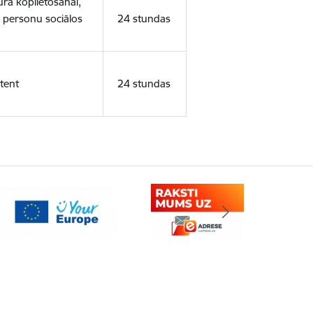
ura koplietošanai,
o personu sociālos
24 stundas
tent
24 stundas