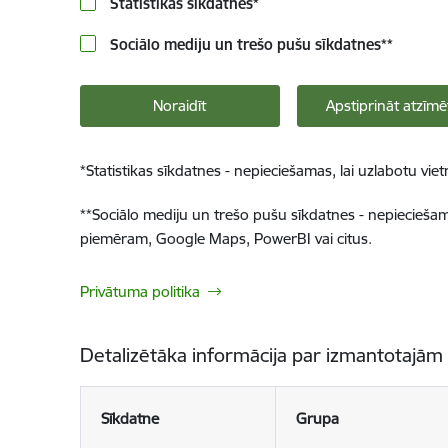
Statistikas sīkdatnes
*
Sociālo mediju un trešo pušu sīkdatnes
**
Noraidīt
Apstiprināt atzīmē
*
Statistikas sīkdatnes - nepieciešamas, lai uzlabotu v
**
Sociālo mediju un trešo pušu sīkdatnes - nepieciešamas
piemēram, Google Maps, PowerBI vai citus.
Privātuma politika
Detalizētāka informācija par izmantotajām
Sīkdatne
Grupa