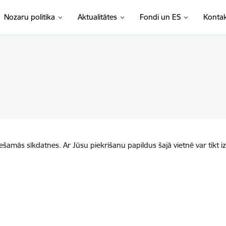
Nozaru politika
Aktualitātes
Fondi un ES
Kontak
iešamās sīkdatnes. Ar Jūsu piekrišanu papildus šajā vietnē var tikt i