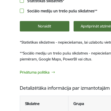
Statistikas sīkdatnes
*
Sociālo mediju un trešo pušu sīkdatnes
**
Noraidīt
Apstiprināt atzīmē
*
Statistikas sīkdatnes - nepieciešamas, lai uzlabotu v
**
Sociālo mediju un trešo pušu sīkdatnes - nepieciešamas
piemēram, Google Maps, PowerBI vai citus.
Privātuma politika
Detalizētāka informācija par izmantotajām
Sīkdatne
Grupa