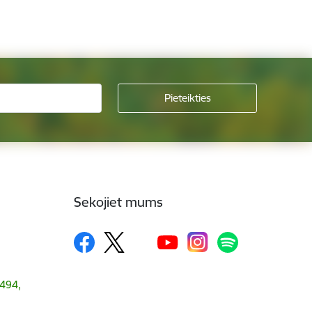
Sekojiet mums
1494,