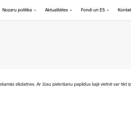
Nozaru politika
Aktualitātes
Fondi un ES
Kontak
iešamās sīkdatnes. Ar Jūsu piekrišanu papildus šajā vietnē var tikt i