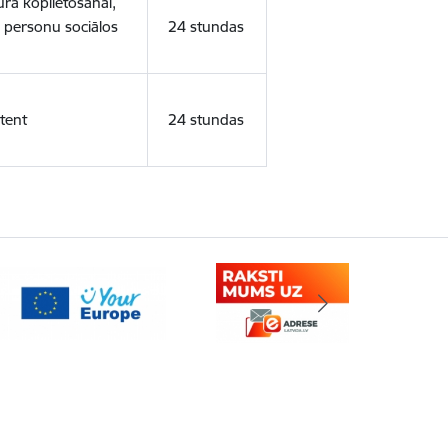
ura koplietošanai,
o personu sociālos
24 stundas
tent
24 stundas