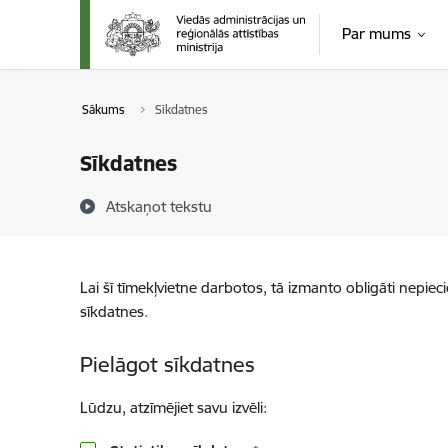
Pāriet uz lapas saturu
Par mums
Sākums
Sīkdatnes
Sīkdatnes
Atskaņot tekstu
Lai šī tīmekļvietne darbotos, tā izmanto obligāti nepiec
sīkdatnes.
Pielāgot sīkdatnes
Lūdzu, atzīmējiet savu izvēli: