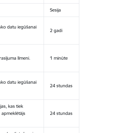
Sesija
isko datu iegūšanai
2 gadi
rasījuma līmeni.
1 minūte
isko datu iegūšanai
24 stundas
as, kas tiek
ā apmeklētājs
24 stundas