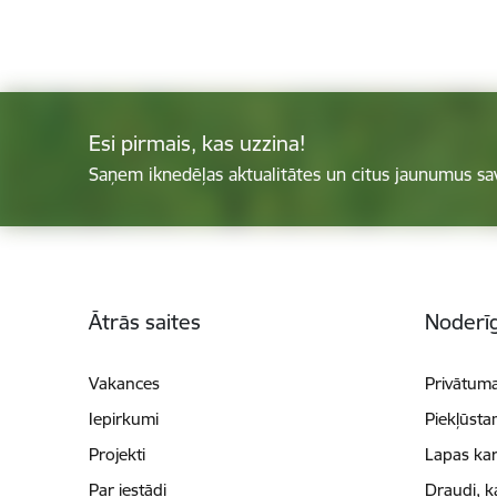
Esi pirmais, kas uzzina!
Saņem iknedēļas aktualitātes un citus jaunumus sa
Kājene
Ātrās saites
Noderīg
Vakances
Privātuma
Iepirkumi
Piekļūsta
Projekti
Lapas kar
Par iestādi
Draudi, k