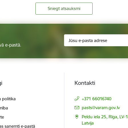
Sniegt atsauksmi
vā e-pastā.
i
Kontakti
 politika
+371 66016740
E-pasts:
pasts@varam.gov.lv
mība
Peldu iela 25, Rīga, LV-
te
Latvija
as saņemti e-pastā