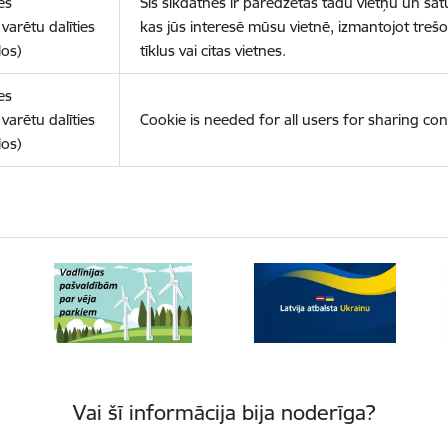
es
Šīs sīkdatnes ir paredzētas tādu vietņu un sat
varētu dalīties
kas jūs interesē mūsu vietnē, izmantojot treš
los)
tīklus vai citas vietnes.
es
varētu dalīties
Cookie is needed for all users for sharing con
los)
Vai šī informācija bija noderīga?