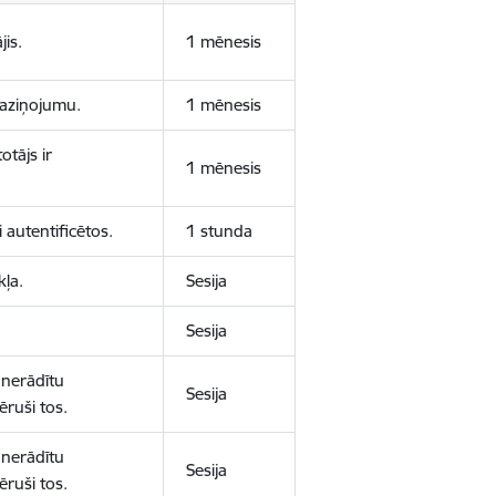
jis.
1 mēnesis
 paziņojumu.
1 mēnesis
otājs ir
1 mēnesis
 autentificētos.
1 stunda
kļa.
Sesija
Sesija
 nerādītu
Sesija
ēruši tos.
 nerādītu
Sesija
ēruši tos.