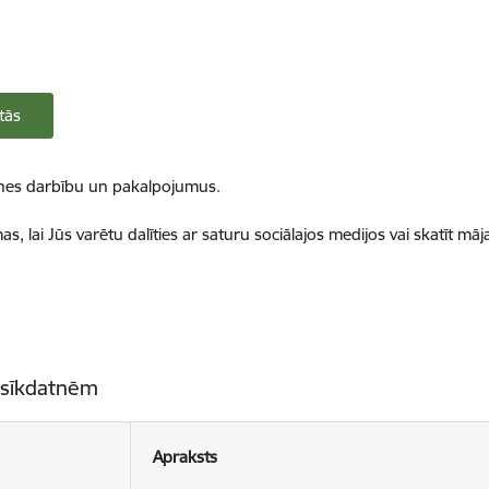
tās
ietnes darbību un pakalpojumus.
, lai Jūs varētu dalīties ar saturu sociālajos medijos vai skatīt mā
 sīkdatnēm
Apraksts