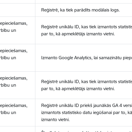
Reģistrē, ka tiek parādīts modālais logs.
nepieciešamas,
Reģistrē unikālu ID, kas tiek izmantots statist
arbību un
par to, kā apmeklētājs izmanto vietni.
nepieciešamas,
arbību un
Izmanto Google Analytics, lai samazinātu piep
nepieciešamas,
Reģistrē unikālu ID, kas tiek izmantots statist
arbību un
par to, kā apmeklētājs izmanto vietni.
nepieciešamas,
Reģistrē unikālu ID priekš jaunākās GA 4 versij
arbību un
izmantots statistisko datu iegūšanai par to, k
izmanto vietni.