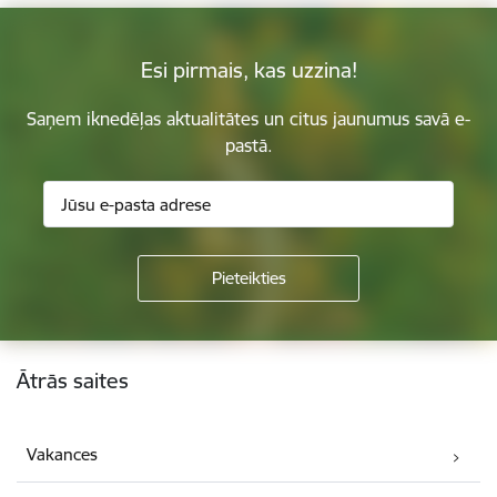
Esi pirmais, kas uzzina!
Saņem iknedēļas aktualitātes un citus jaunumus savā e-
pastā.
Kājene
Ātrās saites
Vakances