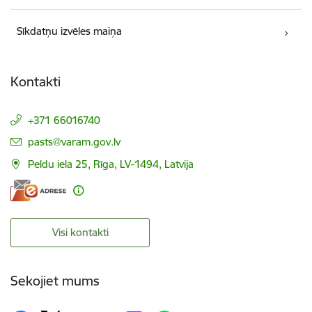
Sīkdatņu izvēles maiņa
Kontakti
+371 66016740
E-pasts:
pasts@varam.gov.lv
Peldu iela 25, Rīga, LV-1494, Latvija
Visi kontakti
Sekojiet mums