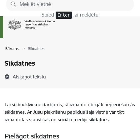
Pāriet uz lapas saturu
Spied
lai meklētu
Enter
Sākums
Sīkdatnes
Sīkdatnes
Atskaņot tekstu
Lai šī tīmekļvietne darbotos, tā izmanto obligāti nepieciešamās
sīkdatnes. Ar Jūsu piekrišanu papildus šajā vietnē var tikt
izmantotas statistikas un sociālo mediju sīkdatnes.
Pielāgot sīkdatnes