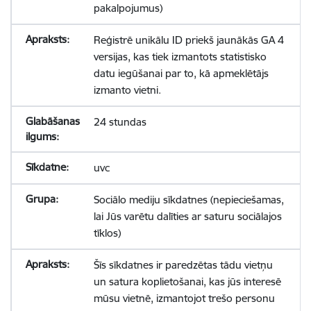
pakalpojumus)
Reģistrē unikālu ID priekš jaunākās GA 4
versijas, kas tiek izmantots statistisko
datu iegūšanai par to, kā apmeklētājs
izmanto vietni.
24 stundas
uvc
Sociālo mediju sīkdatnes (nepieciešamas,
lai Jūs varētu dalīties ar saturu sociālajos
tīklos)
Šīs sīkdatnes ir paredzētas tādu vietņu
un satura koplietošanai, kas jūs interesē
mūsu vietnē, izmantojot trešo personu