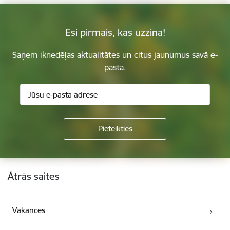
Esi pirmais, kas uzzina!
Saņem iknedēļas aktualitātes un citus jaunumus savā e-
pastā.
Kājene
Ātrās saites
Vakances