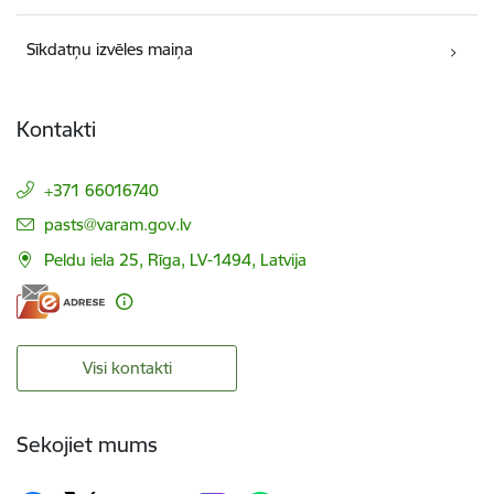
Sīkdatņu izvēles maiņa
Kontakti
+371 66016740
E-pasts:
pasts@varam.gov.lv
Peldu iela 25, Rīga, LV-1494, Latvija
Visi kontakti
Sekojiet mums