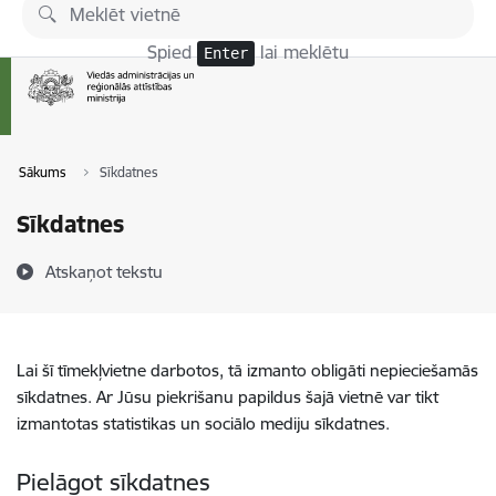
Pāriet uz lapas saturu
Spied
lai meklētu
Enter
Sākums
Sīkdatnes
Sīkdatnes
Atskaņot tekstu
Lai šī tīmekļvietne darbotos, tā izmanto obligāti nepieciešamās
sīkdatnes. Ar Jūsu piekrišanu papildus šajā vietnē var tikt
izmantotas statistikas un sociālo mediju sīkdatnes.
Pielāgot sīkdatnes