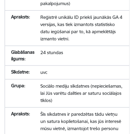
pakalpojumus)
Reģistrē unikālu ID priekš jaunākās GA 4
versijas, kas tiek izmantots statistisko
datu iegūšanai par to, kā apmeklētājs
izmanto vietni.
24 stundas
uvc
Sociālo mediju sīkdatnes (nepieciešamas,
lai Jūs varētu dalīties ar saturu sociālajos
tīklos)
Šīs sīkdatnes ir paredzētas tādu vietņu
un satura koplietošanai, kas jūs interesē
mūsu vietnē, izmantojot trešo personu