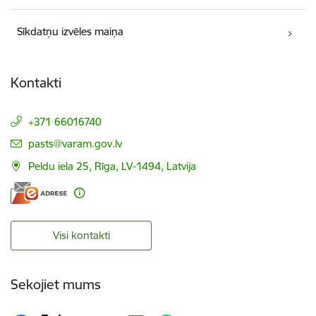
Sīkdatņu izvēles maiņa
Kontakti
+371 66016740
E-pasts:
pasts@varam.gov.lv
Peldu iela 25, Rīga, LV-1494, Latvija
Visi kontakti
Sekojiet mums