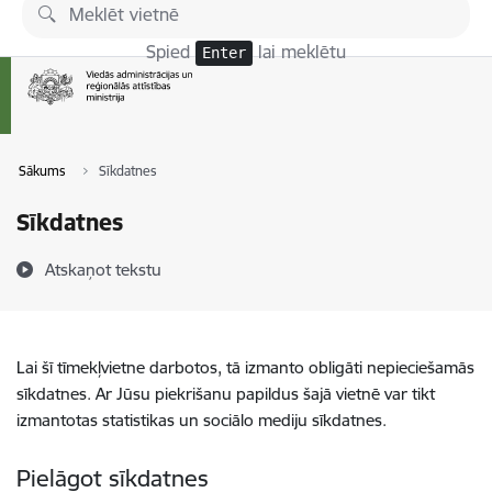
Pāriet uz lapas saturu
Spied
lai meklētu
Enter
Sākums
Sīkdatnes
Sīkdatnes
Atskaņot tekstu
Lai šī tīmekļvietne darbotos, tā izmanto obligāti nepieciešamās
sīkdatnes. Ar Jūsu piekrišanu papildus šajā vietnē var tikt
izmantotas statistikas un sociālo mediju sīkdatnes.
Pielāgot sīkdatnes