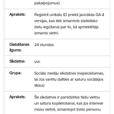
pakalpojumus)
Reģistrē unikālu ID priekš jaunākās GA 4
versijas, kas tiek izmantots statistisko
datu iegūšanai par to, kā apmeklētājs
izmanto vietni.
24 stundas
uvc
Sociālo mediju sīkdatnes (nepieciešamas,
lai Jūs varētu dalīties ar saturu sociālajos
tīklos)
Šīs sīkdatnes ir paredzētas tādu vietņu
un satura koplietošanai, kas jūs interesē
mūsu vietnē, izmantojot trešo personu