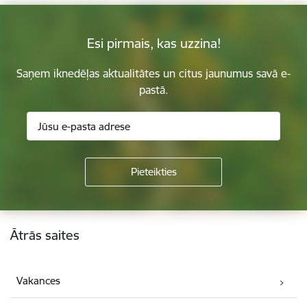
Esi pirmais, kas uzzina!
Saņem iknedēļas aktualitātes un citus jaunumus savā e-
pastā.
Kājene
Ātrās saites
Vakances