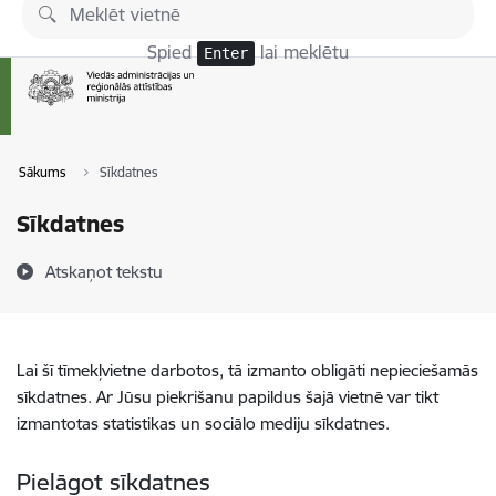
Pāriet uz lapas saturu
Spied
lai meklētu
Enter
Sākums
Sīkdatnes
Sīkdatnes
Atskaņot tekstu
Lai šī tīmekļvietne darbotos, tā izmanto obligāti nepieciešamās
sīkdatnes. Ar Jūsu piekrišanu papildus šajā vietnē var tikt
izmantotas statistikas un sociālo mediju sīkdatnes.
Pielāgot sīkdatnes