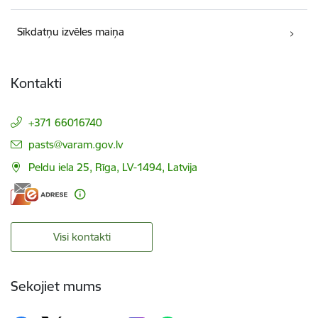
Sīkdatņu izvēles maiņa
Kontakti
+371 66016740
E-pasts:
pasts@varam.gov.lv
Peldu iela 25, Rīga, LV-1494, Latvija
Visi kontakti
Sekojiet mums