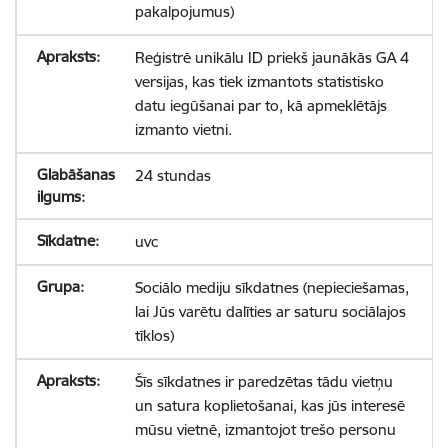
pakalpojumus)
Reģistrē unikālu ID priekš jaunākās GA 4
versijas, kas tiek izmantots statistisko
datu iegūšanai par to, kā apmeklētājs
izmanto vietni.
24 stundas
uvc
Sociālo mediju sīkdatnes (nepieciešamas,
lai Jūs varētu dalīties ar saturu sociālajos
tīklos)
Šīs sīkdatnes ir paredzētas tādu vietņu
un satura koplietošanai, kas jūs interesē
mūsu vietnē, izmantojot trešo personu