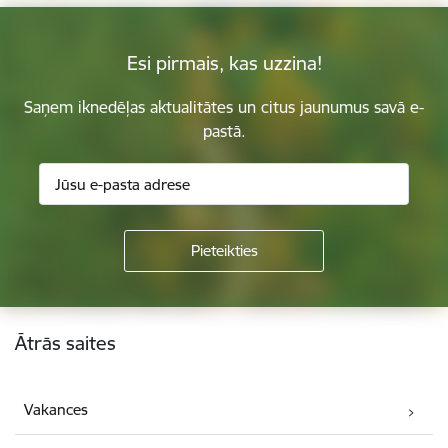
Esi pirmais, kas uzzina!
Saņem iknedēļas aktualitātes un citus jaunumus savā e-
pastā.
Kājene
Ātrās saites
Vakances