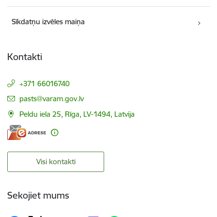
Sīkdatņu izvēles maiņa
Kontakti
+371 66016740
E-pasts:
pasts@varam.gov.lv
Peldu iela 25, Rīga, LV-1494, Latvija
Visi kontakti
Sekojiet mums