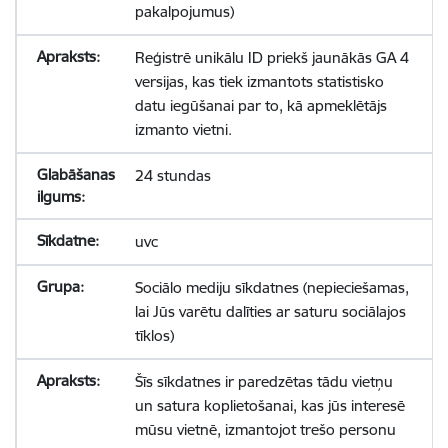
pakalpojumus)
Reģistrē unikālu ID priekš jaunākās GA 4
versijas, kas tiek izmantots statistisko
datu iegūšanai par to, kā apmeklētājs
izmanto vietni.
24 stundas
uvc
Sociālo mediju sīkdatnes (nepieciešamas,
lai Jūs varētu dalīties ar saturu sociālajos
tīklos)
Šīs sīkdatnes ir paredzētas tādu vietņu
un satura koplietošanai, kas jūs interesē
mūsu vietnē, izmantojot trešo personu