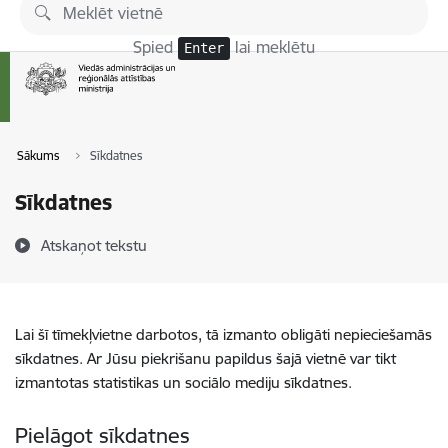
Pāriet uz lapas saturu
Spied
lai meklētu
Enter
Sākums
Sīkdatnes
Sīkdatnes
Atskaņot tekstu
Lai šī tīmekļvietne darbotos, tā izmanto obligāti nepieciešamās
sīkdatnes. Ar Jūsu piekrišanu papildus šajā vietnē var tikt
izmantotas statistikas un sociālo mediju sīkdatnes.
Pielāgot sīkdatnes