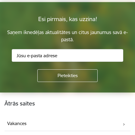
Esi pirmais, kas uzzina!
Saņem iknedēļas aktualitātes un citus jaunumus savā e-
pastā.
Kājene
Ātrās saites
Vakances