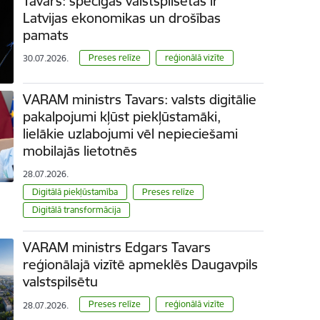
Tavars: spēcīgas valstspilsētas ir
Latvijas ekonomikas un drošības
pamats
Preses relīze
reģionālā vizīte
30.07.2026.
VARAM ministrs Tavars: valsts digitālie
pakalpojumi kļūst piekļūstamāki,
lielākie uzlabojumi vēl nepieciešami
mobilajās lietotnēs
28.07.2026.
Digitālā piekļūstamība
Preses relīze
Digitālā transformācija
VARAM ministrs Edgars Tavars
reģionālajā vizītē apmeklēs Daugavpils
valstspilsētu
Preses relīze
reģionālā vizīte
28.07.2026.