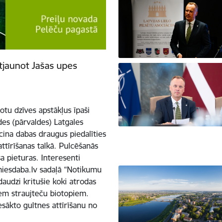
atjaunot Jašas upes
tu dzīves apstākļus īpaši
es (pārvaldes) Latgales
icina dabas draugus piedalīties
attīrīšanas talkā. Pulcēšanās
a pieturas. Interesenti
amiesdaba.lv sadaļā “Notikumu
daudzi kritušie koki atrodas
iem straujteču biotopiem.
esākto gultnes attīrīšanu no