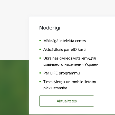
Noderīgi
Mākslīgā intelekta centrs
Aktuālākais par eID karti
Ukrainas civiliedzīvotājiem/Для
цивільного населення України
Par LIFE programmu
Tīmekļvietņu un mobilo lietotņu
piekļūstamība
Aktualitātes