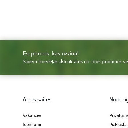
Esi pirmais, kas uzzina!
Saņem iknedēļas aktualitātes un citus jaunumus sa
Kājene
Ātrās saites
Noderīg
Vakances
Privātuma
Iepirkumi
Piekļūsta