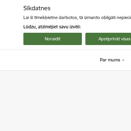
Pāriet uz lapas saturu
Sīkdatnes
Lai šī tīmekļvietne darbotos, tā izmanto obligāti nepiec
Lūdzu, atzīmējiet savu izvēli:
Noraidīt
Apstiprināt visas
Par mums
Viedās administrācijas un reģionālās attīstība