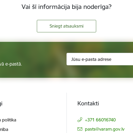
Vai šī informācija bija noderīga?
Sniegt atsauksmi
vā e-pastā.
i
Kontakti
 politika
+371 66016740
E-pasts:
pasts@varam.gov.lv
mība