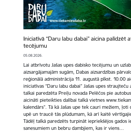
Iniciatīvā “Daru labu dabai” aicina palīdzēt 
tecējumu
05.08.2026.
Lai atbrīvotu Jašas upes dabisko tecējumu un uzlabo
aizsargājamajām sugām, Dabas aizsardzības pārvald
reģionālā administrācija 11. augustā plkst. 10.00 a
iniciatīvas “Daru labu dabai” Jašas upes straujteču 
talkai paredzēta Preiļu novada Pelēčos pie autobus
aicināti pieteikties dalībai talkā vietnes www.tiek
kalendārs”. Tā kā Jašas upe tek cauri mežiem, ļoti 
upē un traucē tās plūdumam, kā arī kaitē vērtīgaj
Tādēļ talkā paredzēts turpināt iepriekšējos gados i
sanesumiem un bebru dambjiem, kas ir viens…