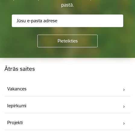
pastā.
Kājene
Ātrās saites
Vakances
Iepirkumi
Projekti