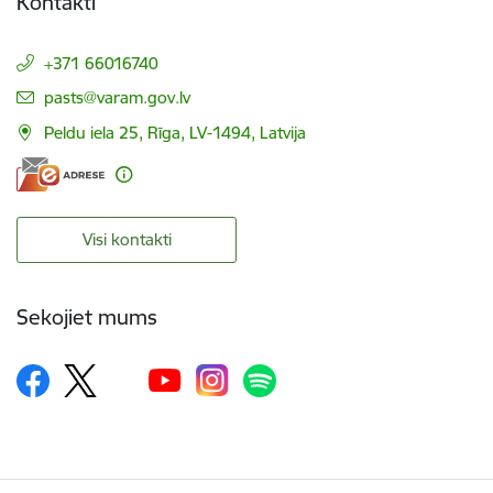
Kontakti
+371 66016740
E-pasts:
pasts@varam.gov.lv
Peldu iela 25, Rīga, LV-1494, Latvija
Visi kontakti
Sekojiet mums