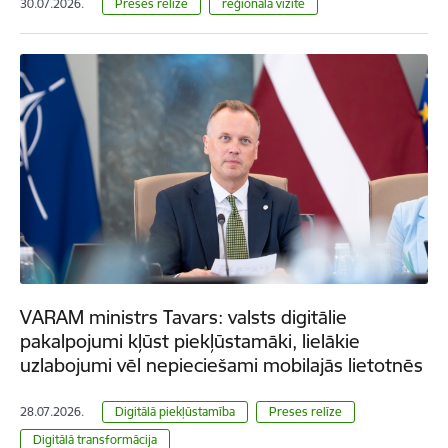
30.07.2026.
Preses relīze
reģionālā vizīte
VARAM ministrs Tavars: valsts digitālie
pakalpojumi kļūst piekļūstamāki, lielākie
uzlabojumi vēl nepieciešami mobilajās lietotnēs
28.07.2026.
Digitālā piekļūstamība
Preses relīze
Digitālā transformācija