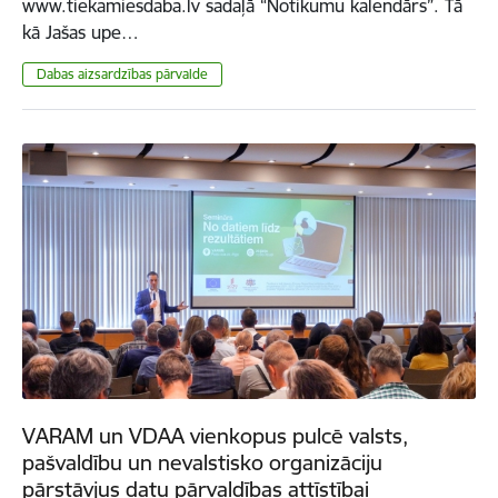
www.tiekamiesdaba.lv sadaļā “Notikumu kalendārs”. Tā
kā Jašas upe…
​​​​​​​Dabas aizsardzības pārvalde
VARAM un VDAA vienkopus pulcē valsts,
pašvaldību un nevalstisko organizāciju
pārstāvjus datu pārvaldības attīstībai