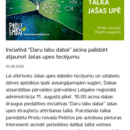
Iniciatīvā “Daru labu dabai” aicina palīdzēt
atjaunot Jašas upes tecējumu
05.08.2026.
Lai atbrīvotu Jašas upes dabisko tecējumu un uzlabotu
dzīves apstākļus īpaši aizsargājamajām sugām, Dabas
aizsardzības pārvaldes (pārvaldes) Latgales reģionālā
administrācija 11. augustā plkst. 10.00 aicina dabas
draugus piedalīties iniciatīvas “Daru labu dabai” Jašas
upes straujteču attīrīšanas talkā. Pulcēšanās talkai
paredzēta Preiļu novada Pelēčos pie autobusa pieturas.
Interesenti aicināti pieteikties dalībai talkā vietnes