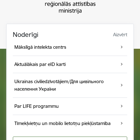
Noderīgi
Aizvērt
Mākslīgā intelekta centrs
Aktuālākais par eID karti
Ukrainas civiliedzīvotājiem/Для цивільного
населення України
Par LIFE programmu
Tīmekļvietņu un mobilo lietotņu piekļūstamība