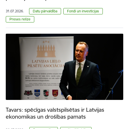
31.07.2026.
Datu pārvaldība
Fondi un investīcijas
Preses relīze
Tavars: spēcīgas valstspilsētas ir Latvijas
ekonomikas un drošības pamats