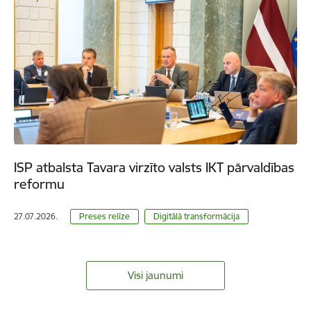
ISP atbalsta Tavara virzīto valsts IKT pārvaldības
reformu
27.07.2026.
Preses relīze
Digitālā transformācija
Visi jaunumi