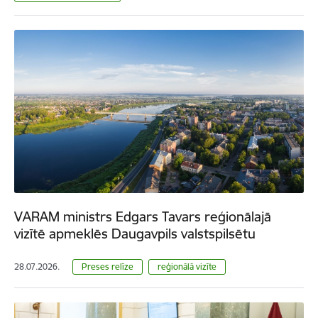
VARAM ministrs Edgars Tavars reģionālajā
vizītē apmeklēs Daugavpils valstspilsētu
28.07.2026.
Preses relīze
reģionālā vizīte