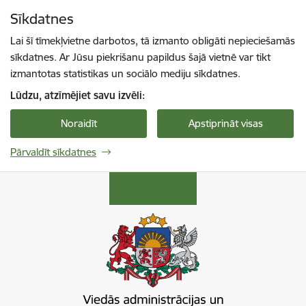
Pāriet uz lapas saturu
Sīkdatnes
Spied
lai meklētu
Enter
Lai šī tīmekļvietne darbotos, tā izmanto obligāti nepieciešamās
sīkdatnes. Ar Jūsu piekrišanu papildus šajā vietnē var tikt
izmantotas statistikas un sociālo mediju sīkdatnes.
Lūdzu, atzīmējiet savu izvēli:
Noraidīt
Apstiprināt visas
Pārvaldīt sīkdatnes
Viedās administrācijas un reģionālās attīstība