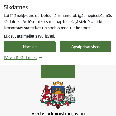
Pāriet uz lapas saturu
Sīkdatnes
Spied
lai meklētu
Enter
Lai šī tīmekļvietne darbotos, tā izmanto obligāti nepieciešamās
sīkdatnes. Ar Jūsu piekrišanu papildus šajā vietnē var tikt
izmantotas statistikas un sociālo mediju sīkdatnes.
Lūdzu, atzīmējiet savu izvēli:
Noraidīt
Apstiprināt visas
Pārvaldīt sīkdatnes
Viedās administrācijas un reģionālās attīstība