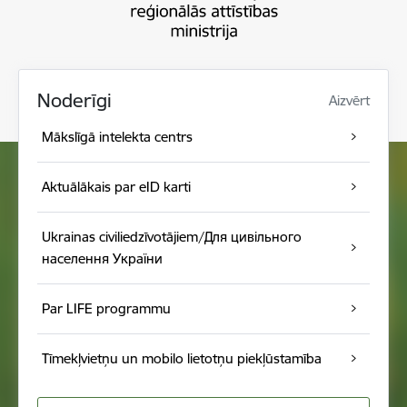
Noderīgi
Aizvērt
Mākslīgā intelekta centrs
Aktuālākais par eID karti
Ukrainas civiliedzīvotājiem/Для цивільного
населення України
Par LIFE programmu
Tīmekļvietņu un mobilo lietotņu piekļūstamība