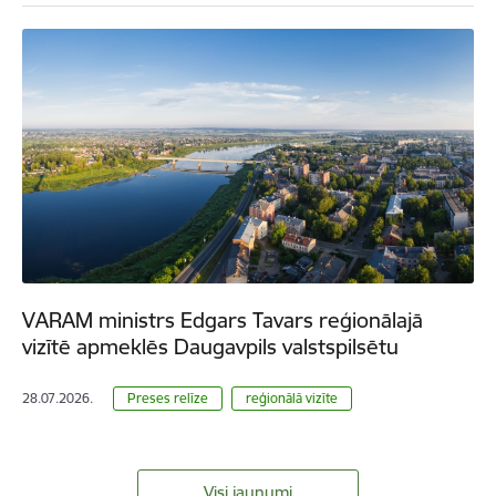
VARAM ministrs Edgars Tavars reģionālajā
vizītē apmeklēs Daugavpils valstspilsētu
28.07.2026.
Preses relīze
reģionālā vizīte
Visi jaunumi