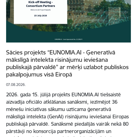
Sācies projekts “EUNOMIA.AI - Ģeneratīvā
mākslīgā intelekta risinājumu ieviešana
publiskajā pārvaldē” ar mērķi uzlabot publiskos
pakalpojumus visā Eiropā
07.08.2026.
2026. gada 15. jūlijā projekts EUNOMIA.AI tiešsaistē
aizvadīja oficiālo atklāšanas sanāksmi, iezīmējot 36
mēnešu iniciatīvas sākumu uzticama ģeneratīvā
mākslīgā intelekta (GenAI) risinājumu ieviešanai Eiropas
publiskajā pārvaldē. Sanāksmē piedalījās vairāk nekā 80
pārstāvji no konsorcija partnerorganizācijām un