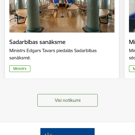
Sadarbības sanāksme
Mi
Ministrs Edgars Tavars piedalās Sadarbības
Mi
sanāksmē.
sē
Ministrs
M
Visi notikumi