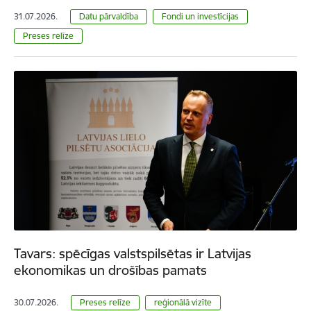
31.07.2026.
Datu pārvaldība
Fondi un investīcijas
Preses relīze
Tavars: spēcīgas valstspilsētas ir Latvijas
ekonomikas un drošības pamats
30.07.2026.
Preses relīze
reģionālā vizīte