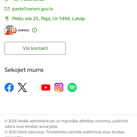
E-pasts:
pasts@varam.gov.lv
Peldu iela 25, Rīga, LV-1494, Latvija
Visi kontakti
Sekojiet mums
© 2026 Viedās administrācijas un reģionālās attīstības ministrija, publicētā
satura visas tiesības aizsargātas.
© 2020 Valsts kanceleja, Tīmekļvietņu vienotās platformas visas tiesības