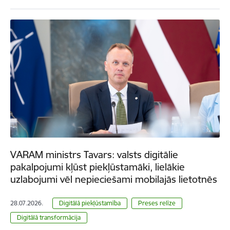
VARAM ministrs Tavars: valsts digitālie
pakalpojumi kļūst piekļūstamāki, lielākie
uzlabojumi vēl nepieciešami mobilajās lietotnēs
28.07.2026.
Digitālā piekļūstamība
Preses relīze
Digitālā transformācija