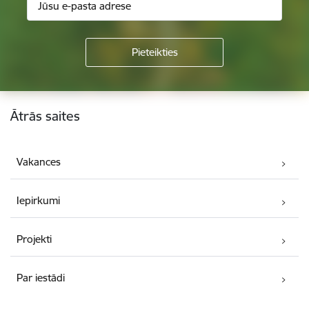
Kājene
Ātrās saites
Vakances
Iepirkumi
Projekti
Par iestādi