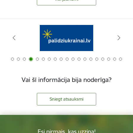
Vai šī informācija bija noderīga?
Sniegt atsauksmi
Esi pirmais, kas uzzina!