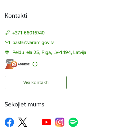
Kontakti
+371 66016740
E-pasts:
pasts@varam.gov.lv
Peldu iela 25, Rīga, LV-1494, Latvija
Visi kontakti
Sekojiet mums