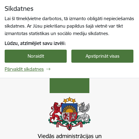
Pāriet uz lapas saturu
Sīkdatnes
Spied
lai meklētu
Enter
Lai šī tīmekļvietne darbotos, tā izmanto obligāti nepieciešamās
sīkdatnes. Ar Jūsu piekrišanu papildus šajā vietnē var tikt
izmantotas statistikas un sociālo mediju sīkdatnes.
Lūdzu, atzīmējiet savu izvēli:
Noraidīt
Apstiprināt visas
Pārvaldīt sīkdatnes
Viedās administrācijas un reģionālās attīstība