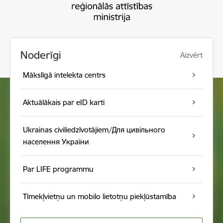
Noderīgi
Aizvērt
Mākslīgā intelekta centrs
Aktuālākais par eID karti
Ukrainas civiliedzīvotājiem/Для цивільного
населення України
Par LIFE programmu
Tīmekļvietņu un mobilo lietotņu piekļūstamība