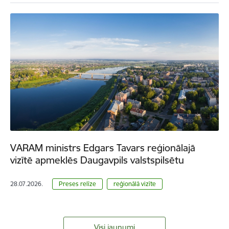
VARAM ministrs Edgars Tavars reģionālajā
vizītē apmeklēs Daugavpils valstspilsētu
28.07.2026.
Preses relīze
reģionālā vizīte
Visi jaunumi