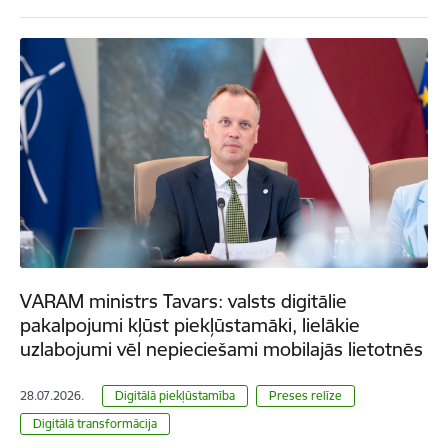
VARAM ministrs Tavars: valsts digitālie
pakalpojumi kļūst piekļūstamāki, lielākie
uzlabojumi vēl nepieciešami mobilajās lietotnēs
28.07.2026.
Digitālā piekļūstamība
Preses relīze
Digitālā transformācija