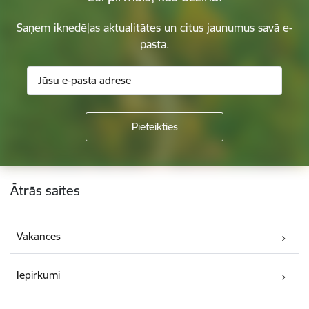
Saņem iknedēļas aktualitātes un citus jaunumus savā e-
pastā.
Kājene
Ātrās saites
Vakances
Iepirkumi