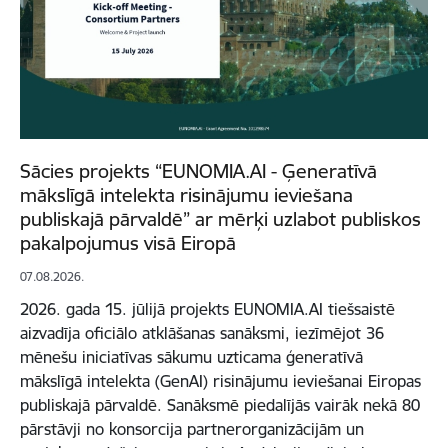
Sācies projekts “EUNOMIA.AI - Ģeneratīvā
mākslīgā intelekta risinājumu ieviešana
publiskajā pārvaldē” ar mērķi uzlabot publiskos
pakalpojumus visā Eiropā
07.08.2026.
2026. gada 15. jūlijā projekts EUNOMIA.AI tiešsaistē
aizvadīja oficiālo atklāšanas sanāksmi, iezīmējot 36
mēnešu iniciatīvas sākumu uzticama ģeneratīvā
mākslīgā intelekta (GenAI) risinājumu ieviešanai Eiropas
publiskajā pārvaldē. Sanāksmē piedalījās vairāk nekā 80
pārstāvji no konsorcija partnerorganizācijām un