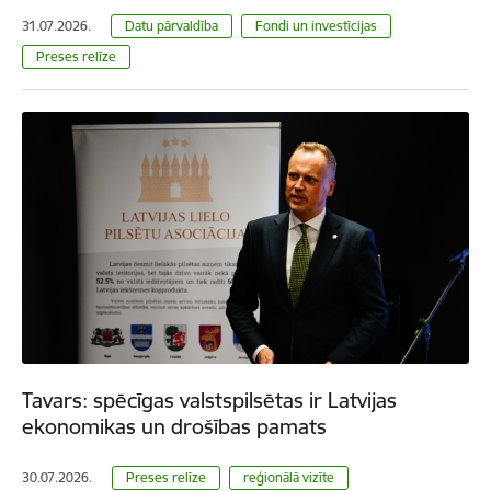
31.07.2026.
Datu pārvaldība
Fondi un investīcijas
Preses relīze
Tavars: spēcīgas valstspilsētas ir Latvijas
ekonomikas un drošības pamats
30.07.2026.
Preses relīze
reģionālā vizīte