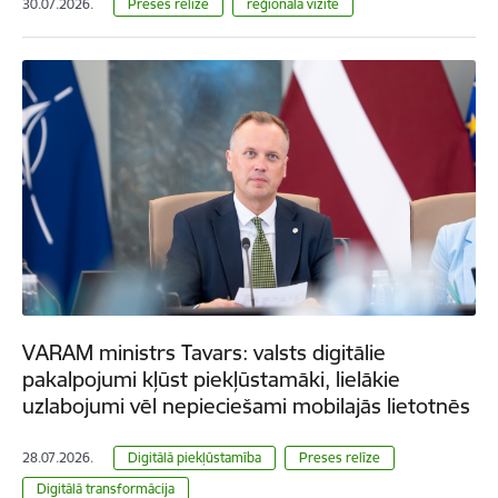
30.07.2026.
Preses relīze
reģionālā vizīte
VARAM ministrs Tavars: valsts digitālie
pakalpojumi kļūst piekļūstamāki, lielākie
uzlabojumi vēl nepieciešami mobilajās lietotnēs
28.07.2026.
Digitālā piekļūstamība
Preses relīze
Digitālā transformācija