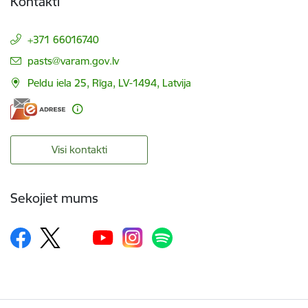
Kontakti
+371 66016740
E-pasts:
pasts@varam.gov.lv
Peldu iela 25, Rīga, LV-1494, Latvija
Visi kontakti
Sekojiet mums