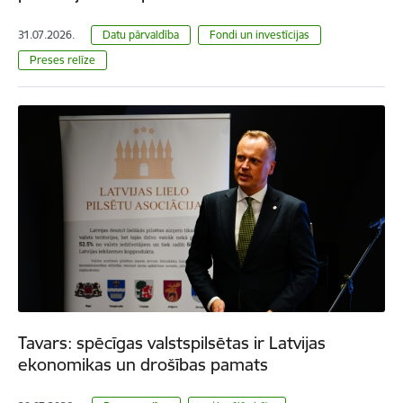
31.07.2026.
Datu pārvaldība
Fondi un investīcijas
Preses relīze
Tavars: spēcīgas valstspilsētas ir Latvijas
ekonomikas un drošības pamats