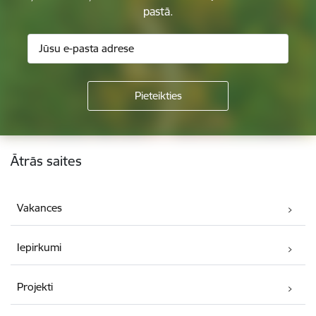
pastā.
Kājene
Ātrās saites
Vakances
Iepirkumi
Projekti