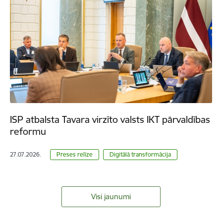
ISP atbalsta Tavara virzīto valsts IKT pārvaldības
reformu
27.07.2026.
Preses relīze
Digitālā transformācija
Visi jaunumi