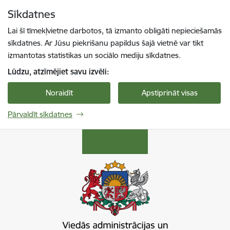
Pāriet uz lapas saturu
Sīkdatnes
Spied
lai meklētu
Enter
Lai šī tīmekļvietne darbotos, tā izmanto obligāti nepieciešamās
sīkdatnes. Ar Jūsu piekrišanu papildus šajā vietnē var tikt
izmantotas statistikas un sociālo mediju sīkdatnes.
Lūdzu, atzīmējiet savu izvēli:
Noraidīt
Apstiprināt visas
Pārvaldīt sīkdatnes
Viedās administrācijas un reģionālās attīstība