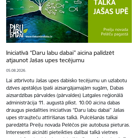
Iniciatīvā “Daru labu dabai” aicina palīdzēt
atjaunot Jašas upes tecējumu
05.08.2026.
Lai atbrīvotu Jašas upes dabisko tecējumu un uzlabotu
dzīves apstākļus īpaši aizsargājamajām sugām, Dabas
aizsardzības pārvaldes (pārvaldes) Latgales reģionālā
administrācija 11. augustā plkst. 10.00 aicina dabas
draugus piedalīties iniciatīvas “Daru labu dabai” Jašas
upes straujteču attīrīšanas talkā. Pulcēšanās talkai
paredzēta Preiļu novada Pelēčos pie autobusa pieturas.
Interesenti aicināti pieteikties dalībai talkā vietnes