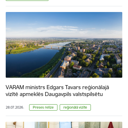
VARAM ministrs Edgars Tavars reģionālajā
vizītē apmeklēs Daugavpils valstspilsētu
28.07.2026.
Preses relīze
reģionālā vizīte