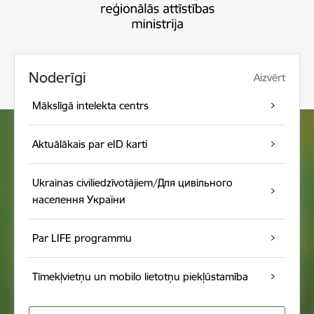
Noderīgi
Aizvērt
Mākslīgā intelekta centrs
Aktuālākais par eID karti
Ukrainas civiliedzīvotājiem/Для цивільного
населення України
Par LIFE programmu
Tīmekļvietņu un mobilo lietotņu piekļūstamība