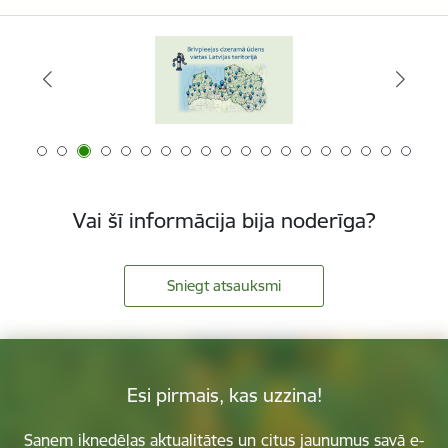
Vai šī informācija bija noderīga?
Sniegt atsauksmi
Esi pirmais, kas uzzina!
Saņem iknedēļas aktualitātes un citus jaunumus savā e-