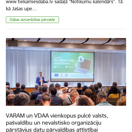
www.tiekamiesdaba.lv sadaļā “Notikumu kalendārs”. Tā
kā Jašas upe…
​​​​​​​Dabas aizsardzības pārvalde
VARAM un VDAA vienkopus pulcē valsts,
pašvaldību un nevalstisko organizāciju
pārstāvjus datu pārvaldības attīstībai