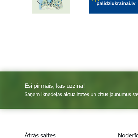
Esi pirmais, kas uzzina!
Saņem iknedēļas aktualitātes un citus jaunumus sa
Kājene
Ātrās saites
Noderīg