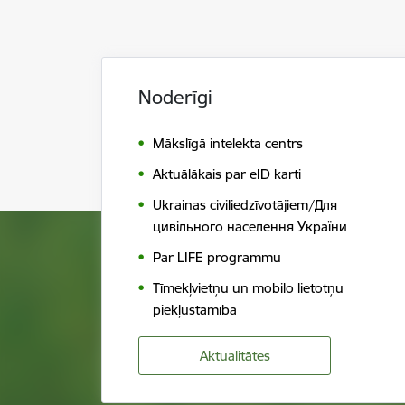
Noderīgi
Mākslīgā intelekta centrs
Aktuālākais par eID karti
Ukrainas civiliedzīvotājiem/Для
цивільного населення України
Par LIFE programmu
Tīmekļvietņu un mobilo lietotņu
piekļūstamība
Aktualitātes