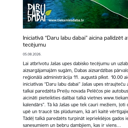
Iniciatīvā “Daru labu dabai” aicina palīdzēt 
tecējumu
05.08.2026.
Lai atbrīvotu Jašas upes dabisko tecējumu un uzlabo
aizsargājamajām sugām, Dabas aizsardzības pārvald
reģionālā administrācija 11. augustā plkst. 10.00 a
iniciatīvas “Daru labu dabai” Jašas upes straujteču 
talkai paredzēta Preiļu novada Pelēčos pie autobus
aicināti pieteikties dalībai talkā vietnes www.tiek
kalendārs”. Tā kā Jašas upe tek cauri mežiem, ļoti 
upē un traucē tās plūdumam, kā arī kaitē vērtīgaj
Tādēļ talkā paredzēts turpināt iepriekšējos gados i
sanesumiem un bebru dambjiem, kas ir viens…