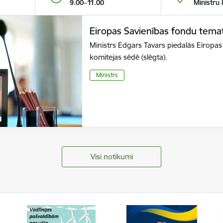
9.00–11.00
Ministru 
Eiropas Savienības fondu tema
Ministrs Edgars Tavars piedalās Eiropa
komitejas sēdē (slēgta).
Ministrs
Visi notikumi