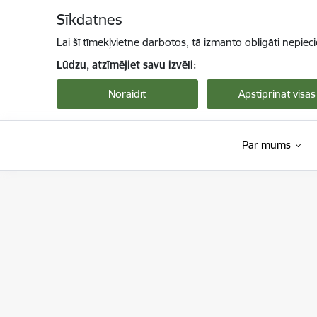
Pāriet uz lapas saturu
Sīkdatnes
Lai šī tīmekļvietne darbotos, tā izmanto obligāti nepiec
Lūdzu, atzīmējiet savu izvēli:
Noraidīt
Apstiprināt visas
Par mums
Viedās administrācijas un reģionālās attīstība