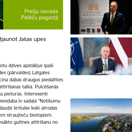
atjaunot Jašas upes
tu dzīves apstākļus īpaši
es (pārvaldes) Latgales
icina dabas draugus piedalīties
attīrīšanas talkā. Pulcēšanās
a pieturas. Interesenti
amiesdaba.lv sadaļā “Notikumu
daudzi kritušie koki atrodas
iem straujteču biotopiem.
esākto gultnes attīrīšanu no