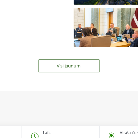
Visi jaunumi
Laiks
Atrašanās 