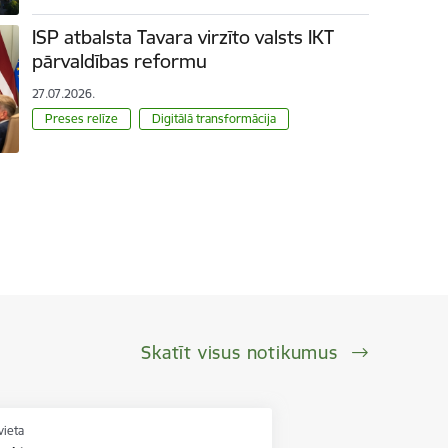
ISP atbalsta Tavara virzīto valsts IKT
pārvaldības reformu
27.07.2026.
Preses relīze
Digitālā transformācija
Skatīt visus notikumus
vieta