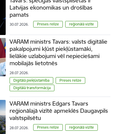
Tavars: spēcīgas valstspilsētas ir
Latvijas ekonomikas un drošības
pamats
Preses relīze
reģionālā vizīte
30.07.2026.
VARAM ministrs Tavars: valsts digitālie
pakalpojumi kļūst piekļūstamāki,
lielākie uzlabojumi vēl nepieciešami
mobilajās lietotnēs
28.07.2026.
Digitālā piekļūstamība
Preses relīze
Digitālā transformācija
VARAM ministrs Edgars Tavars
reģionālajā vizītē apmeklēs Daugavpils
valstspilsētu
Preses relīze
reģionālā vizīte
28.07.2026.