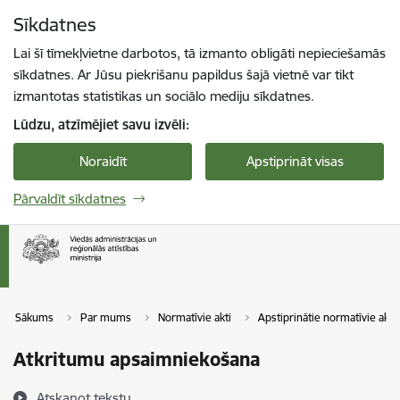
Pāriet uz lapas saturu
Sīkdatnes
Spied
lai meklētu
Enter
Lai šī tīmekļvietne darbotos, tā izmanto obligāti nepieciešamās
sīkdatnes. Ar Jūsu piekrišanu papildus šajā vietnē var tikt
izmantotas statistikas un sociālo mediju sīkdatnes.
Lūdzu, atzīmējiet savu izvēli:
Noraidīt
Apstiprināt visas
Pārvaldīt sīkdatnes
Sākums
Par mums
Normatīvie akti
Apstiprinātie normatīvie akti
Atkritumu apsaimniekošana
Atskaņot tekstu