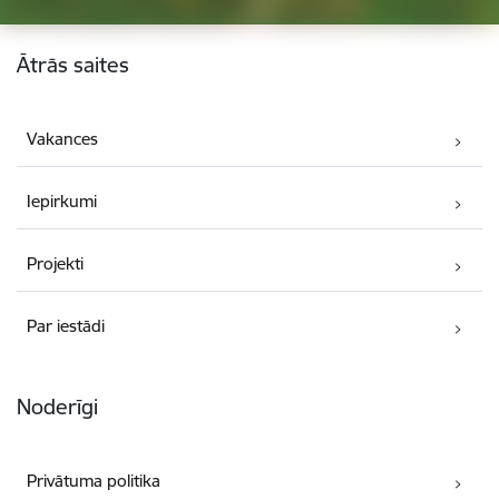
Kājene
Ātrās saites
Vakances
Iepirkumi
Projekti
Par iestādi
Noderīgi
Privātuma politika