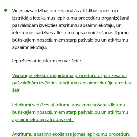
Vides aizsardzības un reģionālās attīstības ministrija
izstrādāja ieteikumus iepirkuma procedūru organizēšanā,
pašvaldībām izvēloties atkritumu apsaimniekotāju, un
ieteikumus sadzīves atkritumu apsaimniekošanas līgumu
būtiskajiem nosacījumiem starp pašvaldību un atkritumu
apsaimniekotāju.
Iepazīties ar ieteikumiem var šeit :
Vispārīgie ieteikumi iepirkuma procedūru organizēšanā,
pašvaldībām izvēloties atkritumu apsaimniekotāju atrodas
šeit:
Ieteikumi sadzīves atkritumu apsaimniekošanas līgumu
būtiskajiem nosacījumiem starp pašvaldību un atkritumu
apsaimniekotāju atrodas šeit :
Atkritumu apsaimniekošanas jomas iepirkumu procedūru