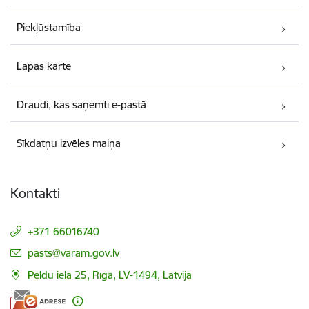
Piekļūstamība
Lapas karte
Draudi, kas saņemti e-pastā
Sīkdatņu izvēles maiņa
Kontakti
+371 66016740
E-pasts:
pasts@varam.gov.lv
Peldu iela 25, Rīga, LV-1494, Latvija