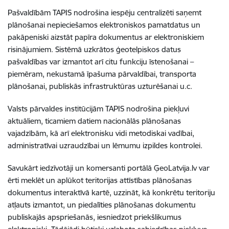
Pašvaldībām TAPIS nodrošina iespēju centralizēti saņemt
plānošanai nepieciešamos elektroniskos pamatdatus un
pakāpeniski aizstāt papīra dokumentus ar elektroniskiem
risinājumiem. Sistēmā uzkrātos ģeotelpiskos datus
pašvaldības var izmantot arī citu funkciju īstenošanai –
piemēram, nekustamā īpašuma pārvaldībai, transporta
plānošanai, publiskās infrastruktūras uzturēšanai u.c.
Valsts pārvaldes institūcijām TAPIS nodrošina piekļuvi
aktuāliem, ticamiem datiem nacionālās plānošanas
vajadzībām, kā arī elektronisku vidi metodiskai vadībai,
administratīvai uzraudzībai un lēmumu izpildes kontrolei.
Savukārt iedzīvotāji un komersanti portālā ĢeoLatvija.lv var
ērti meklēt un aplūkot teritorijas attīstības plānošanas
dokumentus interaktīvā kartē, uzzināt, kā konkrētu teritoriju
atļauts izmantot, un piedalīties plānošanas dokumentu
publiskajās apspriešanās, iesniedzot priekšlikumus