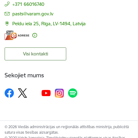
+371 66016740
E-pasts:
pasts@varam.gov.lv
Peldu iela 25, Rīga, LV-1494, Latvija
Visi kontakti
Sekojiet mums
© 2026 Viedās administrācijas un reģionālās attīstības ministrija, publicētā
satura visas tiesības aizsargātas.
© 2020 Valsts kanceleja, Tīmekļvietņu vienotās platformas visas tiesības