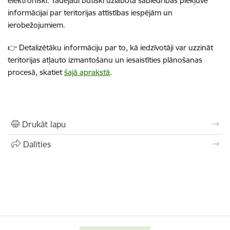
elektroniski. Tādējādi būtiski uzlabota sabiedrības piekļuve
informācijai par teritorijas attīstības iespējām un
ierobežojumiem.
👉
Detalizētāku informāciju par to, kā iedzīvotāji var uzzināt
teritorijas atļauto izmantošanu un iesaistīties plānošanas
procesā, skatiet
šajā aprakstā
.
Drukāt lapu
Dalīties