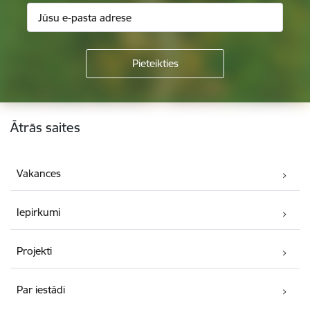
Kājene
Ātrās saites
Vakances
Iepirkumi
Projekti
Par iestādi