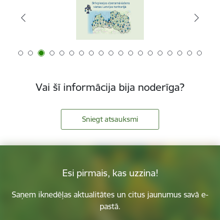
Vai šī informācija bija noderīga?
Sniegt atsauksmi
Esi pirmais, kas uzzina!
Saņem iknedēļas aktualitātes un citus jaunumus savā e-
pastā.