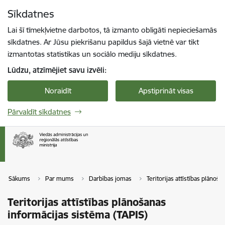
Pāriet uz lapas saturu
Sīkdatnes
Spied
lai meklētu
Enter
Lai šī tīmekļvietne darbotos, tā izmanto obligāti nepieciešamās
sīkdatnes. Ar Jūsu piekrišanu papildus šajā vietnē var tikt
izmantotas statistikas un sociālo mediju sīkdatnes.
Lūdzu, atzīmējiet savu izvēli:
Noraidīt
Apstiprināt visas
Pārvaldīt sīkdatnes
Sākums
Par mums
Darbības jomas
Teritorijas attīstības plānoša
Teritorijas attīstības plānošanas
informācijas sistēma (TAPIS)