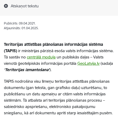
Atskaņot tekstu
Publicēts: 09.04.2021.
Atjaunināts: 01.04.2025.
Teritorijas attīstības plānošanas informācijas sistēma
(TAPIS)
ir ministrijas pārziņā esoša valsts informācijas sistēma.
Tā sastāv no
centrālā moduļa
un publiskās daļas – Valsts
vienotā ģeotelpiskās informācijas portāla
ĢeoLatvija.lv
(sadaļa
‘Teritorijas izmantošana’
).
TAPIS nodrošina visu līmeņu teritorijas attīstības plānošanas
dokumentu (gan teksta, gan grafisko daļu) uzturēšanu, to
publicēšanu un datu apmaiņu ar citām valsts informācijas
sistēmām. Tā atbalsta arī teritorijas plānošanas procesu –
sabiedrisko apspriešanu, elektronisko pakalpojumu
sniegšanu, kā arī dokumentu apriti starp iesaistītajām pusēm.