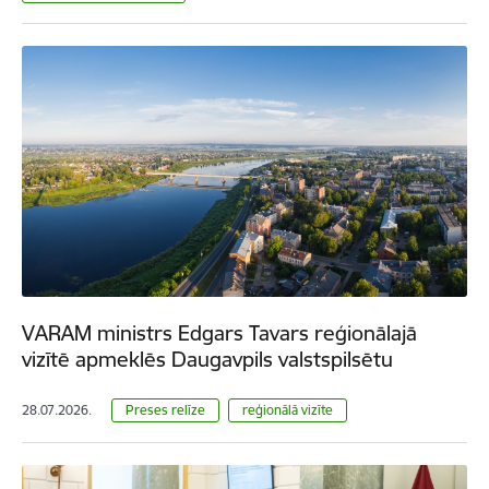
VARAM ministrs Edgars Tavars reģionālajā
vizītē apmeklēs Daugavpils valstspilsētu
28.07.2026.
Preses relīze
reģionālā vizīte