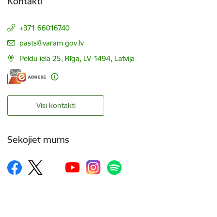
Kontakti
+371 66016740
E-pasts:
pasts@varam.gov.lv
Peldu iela 25, Rīga, LV-1494, Latvija
Visi kontakti
Sekojiet mums