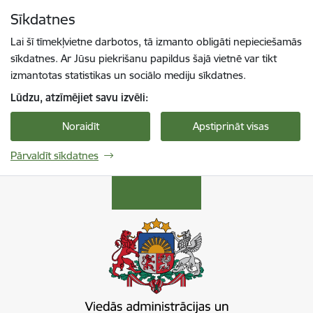
Pāriet uz lapas saturu
Sīkdatnes
Spied
lai meklētu
Enter
Lai šī tīmekļvietne darbotos, tā izmanto obligāti nepieciešamās
sīkdatnes. Ar Jūsu piekrišanu papildus šajā vietnē var tikt
izmantotas statistikas un sociālo mediju sīkdatnes.
Lūdzu, atzīmējiet savu izvēli:
Noraidīt
Apstiprināt visas
Pārvaldīt sīkdatnes
Viedās administrācijas un reģionālās attīstība