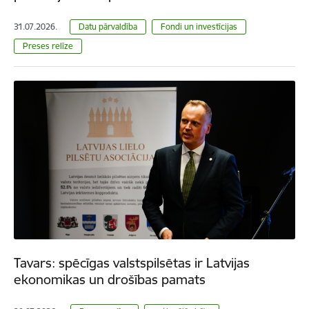
31.07.2026.
Datu pārvaldība
Fondi un investīcijas
Preses relīze
Tavars: spēcīgas valstspilsētas ir Latvijas
ekonomikas un drošības pamats