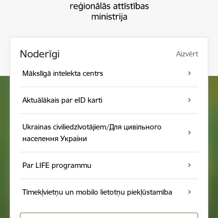
Noderīgi
Aizvērt
Mākslīgā intelekta centrs
Aktuālākais par eID karti
Ukrainas civiliedzīvotājiem/Для цивільного
населення України
Par LIFE programmu
Tīmekļvietņu un mobilo lietotņu piekļūstamība