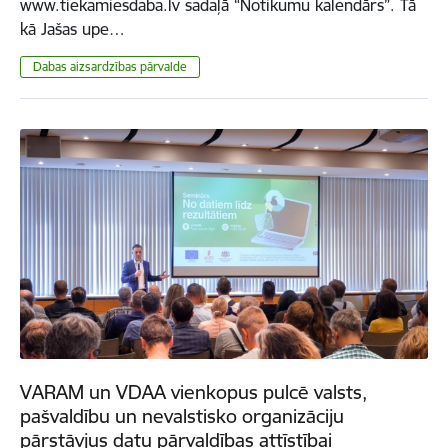
www.tiekamiesdaba.lv sadaļā “Notikumu kalendārs”. Tā
kā Jašas upe…
​​​​​​​Dabas aizsardzības pārvalde
VARAM un VDAA vienkopus pulcē valsts,
pašvaldību un nevalstisko organizāciju
pārstāvjus datu pārvaldības attīstībai