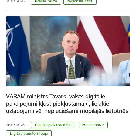
30.07.2026.
Preses relīze
reģionālā vizīte
VARAM ministrs Tavars: valsts digitālie
pakalpojumi kļūst piekļūstamāki, lielākie
uzlabojumi vēl nepieciešami mobilajās lietotnēs
28.07.2026.
Digitālā piekļūstamība
Preses relīze
Digitālā transformācija