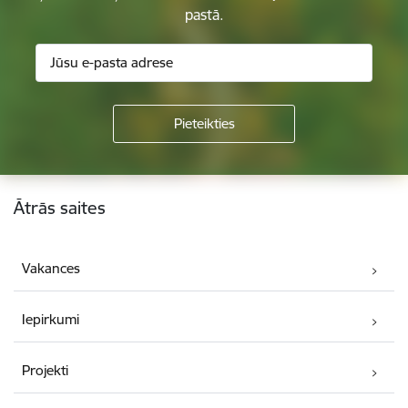
pastā.
Kājene
Ātrās saites
Vakances
Iepirkumi
Projekti