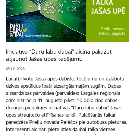
Iniciatīvā “Daru labu dabai” aicina palīdzēt
atjaunot Jašas upes tecējumu
05.08.2026.
Lai atbrīvotu Jašas upes dabisko tecējumu un uzlabotu
dzīves apstākļus īpaši aizsargājamajām sugām, Dabas
aizsardzības pārvaldes (pārvaldes) Latgales reģionālā
administrācija 11. augustā plkst. 10.00 aicina dabas
draugus piedalīties iniciatīvas “Daru labu dabai” Jašas
upes straujteču attīrīšanas talkā. Pulcēšanās talkai
paredzēta Preiļu novada Pelēčos pie autobusa pieturas.
Interesenti aicināti pieteikties dalībai talkā vietnes