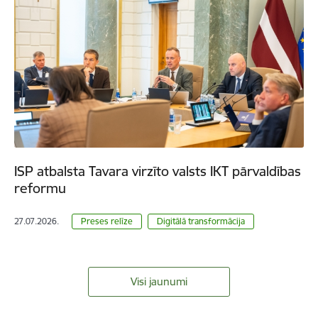
ISP atbalsta Tavara virzīto valsts IKT pārvaldības
reformu
27.07.2026.
Preses relīze
Digitālā transformācija
Visi jaunumi