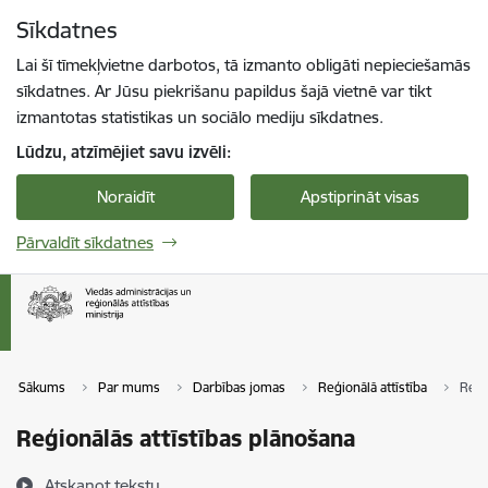
Pāriet uz lapas saturu
Sīkdatnes
Spied
lai meklētu
Enter
Lai šī tīmekļvietne darbotos, tā izmanto obligāti nepieciešamās
sīkdatnes. Ar Jūsu piekrišanu papildus šajā vietnē var tikt
izmantotas statistikas un sociālo mediju sīkdatnes.
Lūdzu, atzīmējiet savu izvēli:
Noraidīt
Apstiprināt visas
Pārvaldīt sīkdatnes
Sākums
Par mums
Darbības jomas
Reģionālā attīstība
Reģi
Reģionālās attīstības plānošana
Atskaņot tekstu