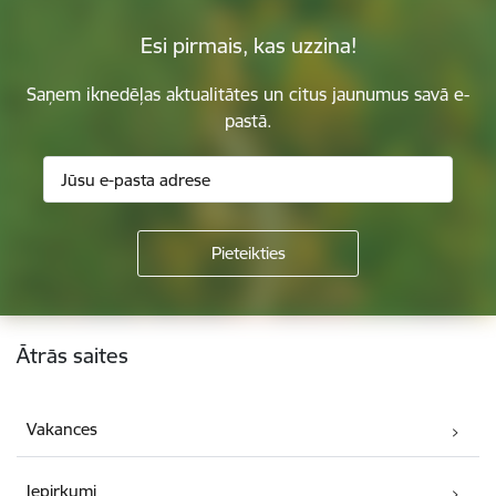
Esi pirmais, kas uzzina!
Saņem iknedēļas aktualitātes un citus jaunumus savā e-
pastā.
Kājene
Ātrās saites
Vakances
Iepirkumi