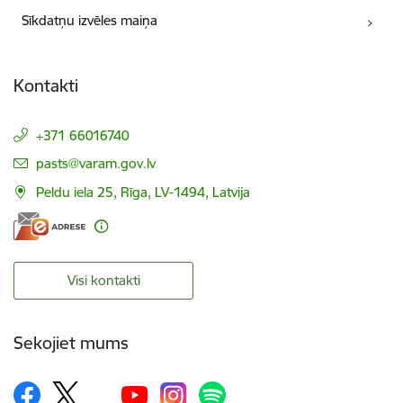
Sīkdatņu izvēles maiņa
Kontakti
+371 66016740
E-pasts:
pasts@varam.gov.lv
Peldu iela 25, Rīga, LV-1494, Latvija
Visi kontakti
Sekojiet mums