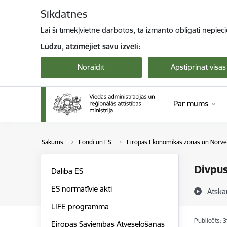
Pāriet uz lapas saturu
Sīkdatnes
Lai šī tīmekļvietne darbotos, tā izmanto obligāti nepiec
Lūdzu, atzīmējiet savu izvēli:
Noraidīt
Apstiprināt visas
Par mums
Sākums
Fondi un ES
Eiropas Ekonomikas zonas un Norvēģ
Divpus
Dalība ES
ES normatīvie akti
Atska
LIFE programma
Publicēts: 
Eiropas Savienības Atveseļošanas