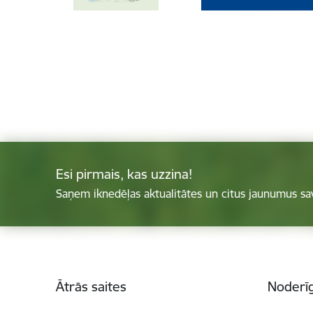
Esi pirmais, kas uzzina!
Saņem iknedēļas aktualitātes un citus jaunumus sa
Kājene
Ātrās saites
Noderīg