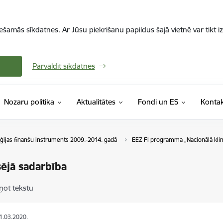
iešamās sīkdatnes. Ar Jūsu piekrišanu papildus šajā vietnē var tikt i
Pārvaldīt sīkdatnes
Nozaru politika
Aktualitātes
Fondi un ES
Kontak
ijas finanšu instruments 2009.-2014. gadā
EEZ FI programma „Nacionālā klim
ējā sadarbība
ņot tekstu
31.03.2020.