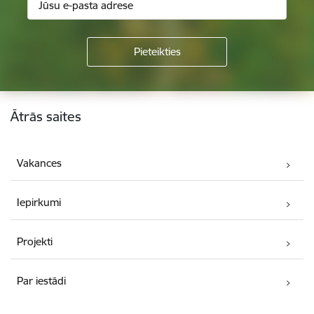
Kājene
Ātrās saites
Vakances
Iepirkumi
Projekti
Par iestādi