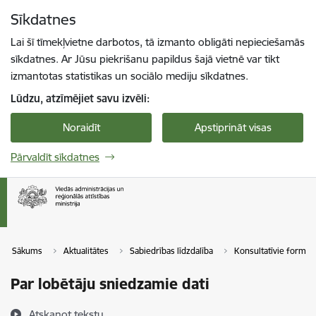
Pāriet uz lapas saturu
Sīkdatnes
Spied
lai meklētu
Enter
Lai šī tīmekļvietne darbotos, tā izmanto obligāti nepieciešamās
sīkdatnes. Ar Jūsu piekrišanu papildus šajā vietnē var tikt
izmantotas statistikas un sociālo mediju sīkdatnes.
Lūdzu, atzīmējiet savu izvēli:
Noraidīt
Apstiprināt visas
Pārvaldīt sīkdatnes
Sākums
Aktualitātes
Sabiedrības līdzdalība
Konsultatīvie formāti
Par lobētāju sniedzamie dati
Atskaņot tekstu