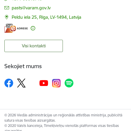
E-pasts:
pasts@varam.gov.lv
Peldu iela 25, Rīga, LV-1494, Latvija
Visi kontakti
Sekojiet mums
© 2026 Viedās administrācijas un reģionālās attīstības ministrija, publicētā
satura visas tiesības aizsargātas.
© 2020 Valsts kanceleja, Tīmekļvietņu vienotās platformas visas tiesības
aizsargātas.