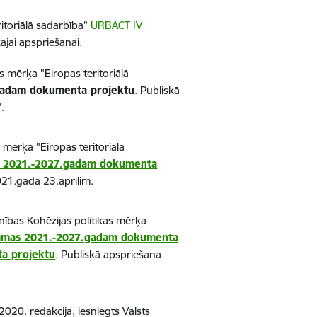
itoriālā sadarbība”
URBACT IV
jai apspriešanai.
s mērķa "Eiropas teritoriālā
.gadam dokumenta projektu
. Publiskā
.
 mērķa "Eiropas teritoriālā
E 2021.-2027.gadam dokumenta
021.gada 23.aprīlim.
nības Kohēzijas politikas mērķa
rammas 2021.-2027.gadam dokumenta
ta projektu
. Publiskā apspriešana
2020. redakcija, iesniegts Valsts