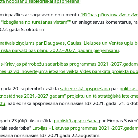
kta nodošanu sabiedriskai apspriešanai
.
ām iepazīties ar sagatavoto dokumentu
"Rīcības plāns invazīvo dzīv
 “izbēgšana no turēšanas vietām”"
un sniegt savus komentārus, ra
2022. gada 5. oktobrim.
matīvais ziņojums par Daugavas, Gaujas, Lielupes un Ventas upju
 riska pārvaldības plānu 2022.–2027. gadam pieņemšanu
.
jas-Krievijas pārrobežu sadarbības programmas 2021.-2027.gadam
mes uz vidi novērtējuma ietvaros veiktā Vides pārskata projekta pub
 gada 20. septembrī
uzsākta
sabiedriskā apspriešana
par
politika
nostādnes 2021.-2027.gadam” projektu un tā stratēģiskā ietekmes
ktu
. Sabiedriskā apspriešana norisināsies līdz 2021. gada 21. okto
gada 23.jūlijā tiks uzsākta
publiskā apspriešana
par Eiropas Savien
riālā sadarbība”
Latvijas – Lietuvas programmas 2021.-2027.gada
iešana norisināsies līdz 2021.gada 22.augustam.