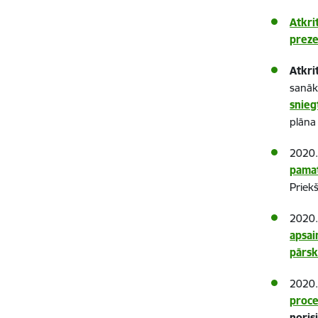
Atkri
preze
Atkri
sanāk
snieg
plāna
2020.
pama
Priek
2020.
apsai
pārsk
2020.
proc
noris