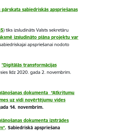
 pārskata sabiedriskās apspriešanas
35
) tiks izsludināts Valsts sekretāru
āksmē izsludināto plāna projektu var
sabiedriskajai apspriešanai nodoto
u
"Digitālās transformācijas
āsies līdz 2020. gada 2. novembrim.
 plānošanas dokumenta “Atkritumu
kmes uz vidi novērtējumu
vides
 gada 14. novembrim.
 plānošanas dokumenta izstrādes
am”
. Sabiedriskā apspriešana