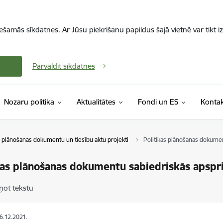
iešamās sīkdatnes. Ar Jūsu piekrišanu papildus šajā vietnē var tikt i
Pārvaldīt sīkdatnes
Nozaru politika
Aktualitātes
Fondi un ES
Kontak
s plānošanas dokumentu un tiesību aktu projekti
Politikas plānošanas dokume
kas plānošanas dokumentu sabiedriskās apspr
ņot tekstu
06.12.2021.