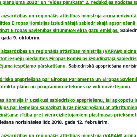
s plānojuma 2030” un “Vides pārskata” 2. redakcijas nodotas s
 aizsardzības un reģionālās attīstības ministrija aicina iedzīvot
līties Eiropas Komisijas izsludinātajā sabiedriskajā apspriešanā
ināt Eiropas Savienības siltumnīcefekta gāzu emisijas.
Sabiedri
 gada 9. oktobrim.
 aizsardzības un reģionālās attīstības ministrija (VARAM) aicina
tot iespēju piedalīties Eiropas Komisijas izsludinātajā sabiedri
ējuma iespējamo pārskatīšanu.
Sabiedriskā apspriešana norisinā
driskā apspriešana par Eiropas Parlamenta un Eiropas Savie
oteiktu plānu un programmu ietekmes uz vidi novērtējumu.
as Komisija ir uzsākusi sabiedrisko apspriešanu, lai apkopotu 
kļus par iespējām samazināt jūras piesārņošanu ar atkritumie
ināšana: rīcība pret vienreizlietojamiem plastmasas priekšmet
iešana norisināsies līdz 2018. gada 12. februārim.
 aizsardzības un reģionālās attīstības ministrija (VARAM) aicina