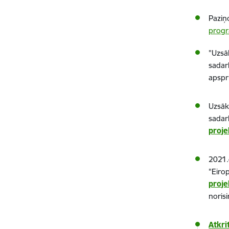
Paziņ
prog
"Uzsā
sadar
apspr
Uzsā
sadar
proje
2021.
"Eiro
proje
norisi
Atkri