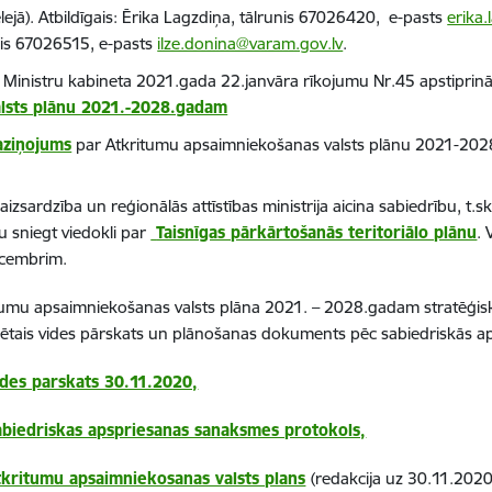
ejā). Atbildīgais:
Ērika Lagzdiņa, tālrunis 67026420, e-pasts
erika
nis 67026515, e-pasts
ilze.donina@varam.gov.lv
.
 Ministru kabineta 2021.gada 22.janvāra rīkojumu Nr.45 apstiprin
alsts plānu 2021.-2028.gadam
aziņojums
par Atkritumu apsaimniekošanas valsts plānu 2021-202
aizsardzība un reģionālās attīstības ministrija aicina sabiedrību, t.s
u sniegt viedokli par
Taisnīgas pārkārtošanās teritoriālo plānu
. 
cembrim.
tumu apsaimniekošanas valsts plāna 2021. – 2028.gadam stratēģisk
zētais vides pārskats un plānošanas dokuments pēc sabiedriskās a
ides parskats 30.11.2020,
abiedriskas apspriesanas sanaksmes protokols,
tkritumu apsaimniekosanas valsts plans
(redakcija uz 30.11.2020