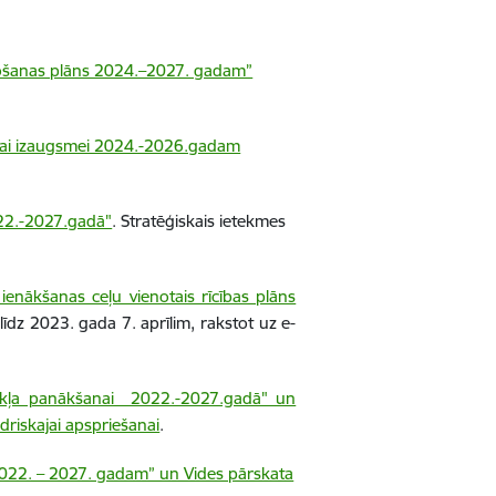
šanas plāns 2024.–2027. gadam”
ajai izaugsmei 2024.-2026.gadam
22.-2027.gadā"
. Stratēģiskais ietekmes
 ienākšanas ceļu vienotais rīcības plāns
dz 2023. gada 7. aprīlim, rakstot uz e-
okļa panākšanai 2022.-2027.gadā" un
riskajai apspriešanai
.
022. – 2027. gadam” un Vides pārskata