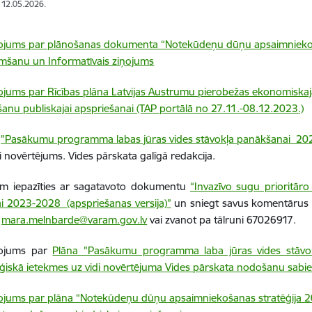
: 12.05.2026.
ojums par plānošanas dokumenta “Notekūdeņu dūņu apsaimnieko
mšanu un Informatīvais ziņojums
ojums par
Rīcības plāna Latvijas Austrumu pierobežas ekonomisk
anu publiskajai apspriešanai (TAP portālā no 27.11.-08.12.2023
.)
a
"Pasākumu programma labas jūras vides stāvokļa panākšanai 20
di novērtējums.
Vides pārskata galīgā redakcija.
ām iepazīties ar sagatavoto dokumentu
“Invazīvo sugu prioritāro
jai 2023-2028
(apspriešanas versija)
”
un sniegt savus komentārus lī
u
mara.melnbarde@varam.gov.lv
vai zvanot pa tālruni
67026917.
ņojums par
Plāna "Pasākumu programma laba jūras vides stāv
ēģiskā ietekmes uz vidi novērtējuma Vides pārskata nodošanu sabied
ojums par plāna “Notekūdeņu dūņu apsaimniekošanas stratēģija 2