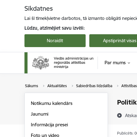
Pāriet uz lapas saturu
Sīkdatnes
Lai šī tīmekļvietne darbotos, tā izmanto obligāti nepiec
Lūdzu, atzīmējiet savu izvēli:
Noraidīt
Apstiprināt visas
Par mums
Sākums
Aktualitātes
Sabiedrības līdzdalība
Attīstība
Politi
Notikumu kalendārs
Jaunumi
Atska
Informācija presei
Publicēts: 
Foto un video