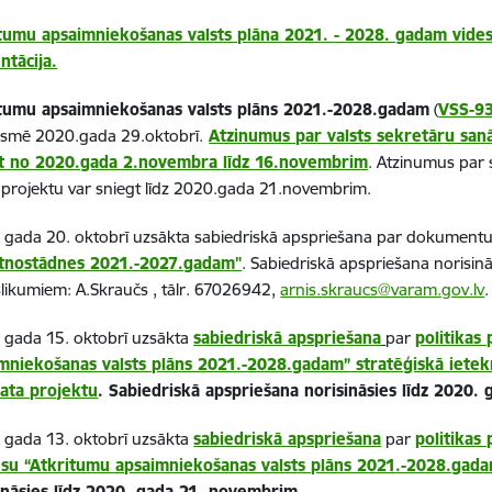
tumu apsaimniekošanas valsts plāna 2021. - 2028. gadam vides
ntācija.
tumu apsaimniekošanas valsts plāns 2021.-2028.gadam
(
VSS-9
smē 2020.gada 29.oktobrī.
Atzinumus par valsts sekretāru san
t no 2020.gada 2.novembra līdz 16.novembrim
. Atzinumus par 
 projektu var sniegt līdz 2020.gada 21.novembrim.
 gada 20. oktobrī uzsākta sabiedriskā apspriešana par dokument
tnostādnes 2021.-2027.gadam"
.
Sabiedriskā apspriešana norisin
šlikumiem:
A.Skraučs , tālr. 67026942,
arnis.skraucs@varam.gov.lv
.
 gada 15. oktobrī
uzsākta
sabiedriskā apspriešana
par
politikas
mniekošanas valsts plāns 2021.-2028.gadam”
stratēģiskā iete
ata projektu
. Sabiedriskā apspriešana norisināsies līdz 2020.
 gada 13. oktobrī uzsākta
sabiedriskā apspriešana
par
politikas
esu
“Atkritumu apsaimniekošanas valsts plāns 2021.-2028.gad
ināsies līdz 2020. gada 21. novembrim.