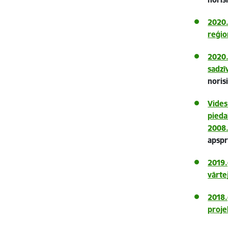
2020.
reģio
2020.
sadzī
noris
Vides
pieda
2008.
apspr
2019.
vārte
2018.
proje