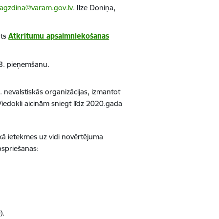
.lagzdina@varam.gov.lv
. Ilze Doniņa,
āts
Atkritumu apsaimniekošanas
8. pieņemšanu.
k. nevalstiskās organizācijas, izmantot
Viedokli aicinām sniegt līdz 2020.gada
ā ietekmes uz vidi novērtējuma
pspriešanas:
).