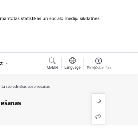
zmantotas statistikas un sociālo mediju sīkdatnes.
ti
Language
Meklēt
Piekļūstamība
ntu sabiedriskās apspriešanas
iešanas