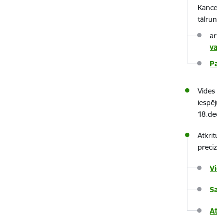
Kancel
tālru
ar
v
P
Vides 
iespēj
18.de
Atkri
preci
V
S
A