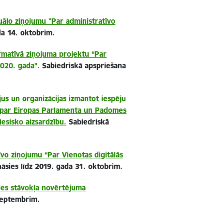
uālo ziņojumu "Par administratīvo
da 14. oktobrim.
rmatīvā ziņojuma projektu “Par
2020. gada”.
Sabiedriskā
apspriešana
ājus un organizācijas izmantot iespēju
nā par Eiropas Parlamenta un Padomes
esisko aizsardzību.
Sabiedriskā
vo ziņojumu “Par Vienotas digitālās
nāsies līdz 2019. gada 31. oktobrim.
des stāvokļa novērtējuma
 septembrim.