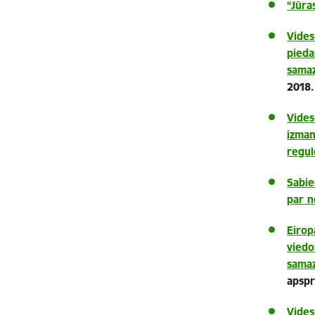
“Jūra
Vides
pieda
samaz
2018.
Vides
izman
regul
Sabie
par n
Eirop
viedo
samaz
apspr
Vides