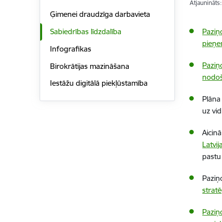
Atjaunināts
Ģimenei draudzīga darbavieta
Paziņ
Sabiedrības līdzdalība
pieņe
Infografikas
Paziņ
Birokrātijas mazināšana
nodoš
Iestāžu digitālā piekļūstamība
Plān
uz vi
Aicin
Latvi
past
Pazi
strat
Paziņ