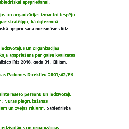
abiedriskai apspriešanai
.
ājus un organizācijas izmantot iespēju
 par stratēģiju, kā ilgtermiņā
skā apspriešana norisināsies līdz
 iedzīvotājus un organizācijas
skajā apspriešanā par gaisa kvalitātes
sies līdz 2018. gada 31. jūlijam.
nības Padomes Direktīvu 2001/42/EK
ieinteresēto personu un iedzīvotāju
m: "Jūras piegružošanas
iem un zvejas rīkiem".
Sabiedriskā
 iedzīvotājus un organizācijas