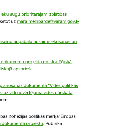
nieku sugu prioritārajam izplatības
kstot uz
mara.melnbarde@varam.gov.lv
 baseinu apgabalu apsaimniekošanas un
 dokumenta projekta un stratēģiskā
liskajā apsprieša
.
s plānošanas dokumenta “Vides politikas
 uz vidi novērtējuma vides pārskata
brim.
ības Kohēzijas politikas mērķa
“Eiropas
m dokumenta projektu
. Publiskā