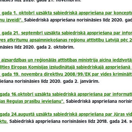
 gada 1. oktobrī uzsākta sabiedriskā apspriešana par koncept
nu izveidi".
Sabiedriskā apspriešana norisināsies līdz 2020. ga
 gada 21. septembrī uzsākta sabiedriskā apspriešana par info
ves atkritumu apsaimniekošanas reģionu attīstību Latvijā pēc 
ināsies līdz 2020. gada 2. oktobrim.
 aizsardzības un reģionālās attīstības ministrija aicina iedzīvot
līties Eiropas Komisijas izsludinātajā sabiedriskajā apsprieša
 gada 19. novembra direktīvu 2008/99/EK par vides kriminālti
iešana norisināsies līdz 2020. gada 2. janvārim.
gada 16.oktobrī uzsākta sabiedriskā apspriešana par informatī
jas Regulas prasību ieviešanu".
Sabiedriskā apspriešana norisi
gada 24.augustā uzsākta sabiedriskā apspriešana par Jūras vi
ktu.
Sabiedriskā apspriešana norisināsies līdz 2018. gada 24.