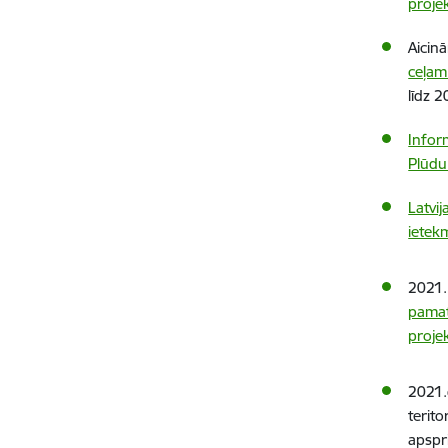
proje
Aicin
ceļam
līdz 
Infor
Plūdu
Latvi
ietek
2021.
pamat
proje
2021.
terito
apspr