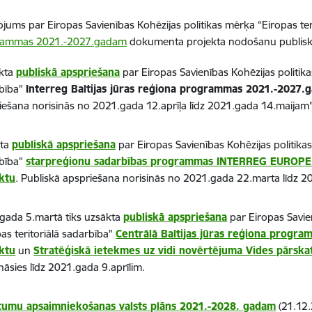
ojums par Eiropas Savienības Kohēzijas politikas mērķa “Eiropas ter
rammas 2021.-2027.gadam
dokumenta projekta nodošanu publiska
kta
publiskā apspriešana
par Eiropas Savienības Kohēzijas politika
bība"
Interreg Baltijas jūras reģiona programmas 2021.-2027
iešana norisinās no 2021.gada 12.aprīļa līdz 2021.gada 14.maijam"
kta
publiskā apspriešana
par Eiropas Savienības Kohēzijas politikas
bība"
starpreģionu sadarbības programmas INTERREG EUROP
ktu
. Publiskā apspriešana norisinās no 2021.gada 22.marta līdz 2
gada 5.martā tiks uzsākta
publiskā apspriešana
par Eiropas Savie
pas teritoriālā sadarbība"
Centrālā Baltijas jūras reģiona prog
ktu
un
Stratēģiskā ietekmes uz vidi novērtējuma Vides pārska
nāsies līdz 2021.gada 9.aprīlim.
tumu apsaimniekošanas valsts plāns 2021.-2028. gadam
(21.12.