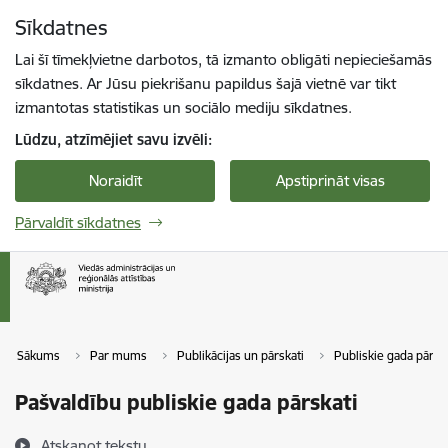
Pāriet uz lapas saturu
Sīkdatnes
Spied
lai meklētu
Enter
Lai šī tīmekļvietne darbotos, tā izmanto obligāti nepieciešamās
sīkdatnes. Ar Jūsu piekrišanu papildus šajā vietnē var tikt
izmantotas statistikas un sociālo mediju sīkdatnes.
Lūdzu, atzīmējiet savu izvēli:
Noraidīt
Apstiprināt visas
Pārvaldīt sīkdatnes
Sākums
Par mums
Publikācijas un pārskati
Publiskie gada pārsk
Pašvaldību publiskie gada pārskati
Atskaņot tekstu