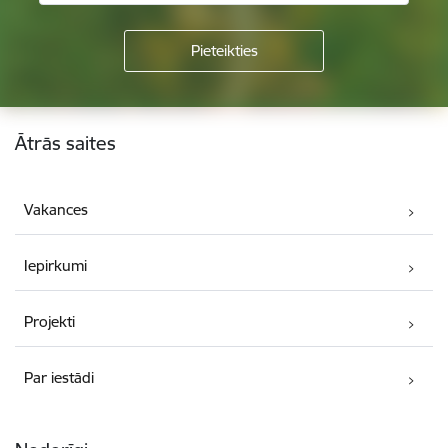
Kājene
Ātrās saites
Vakances
Iepirkumi
Projekti
Par iestādi