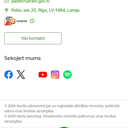
E-pasts:
pasts@varam.gov.lv
Peldu iela 25, Rīga, LV-1494, Latvija
Visi kontakti
Sekojiet mums
© 2026 Viedās administrācijas un reģionālās attīstības ministrija, publicētā
satura visas tiesības aizsargātas.
© 2020 Valsts kanceleja, Tīmekļvietņu vienotās platformas visas tiesības
aizsargātas.