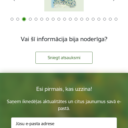
Vai šī informācija bija noderīga?
Sniegt atsauksmi
Esi pirmais, kas uzzina!
Saņem iknedēļas aktualitātes un citus jaunumus savā e-
pastā.