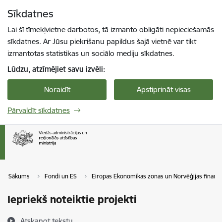
Pāriet uz lapas saturu
Sīkdatnes
Spied
lai meklētu
Enter
Lai šī tīmekļvietne darbotos, tā izmanto obligāti nepieciešamās
sīkdatnes. Ar Jūsu piekrišanu papildus šajā vietnē var tikt
izmantotas statistikas un sociālo mediju sīkdatnes.
Lūdzu, atzīmējiet savu izvēli:
Noraidīt
Apstiprināt visas
Pārvaldīt sīkdatnes
Sākums
Fondi un ES
Eiropas Ekonomikas zonas un Norvēģijas finanš
Iepriekš noteiktie projekti
Atskaņot tekstu