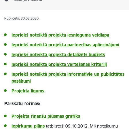
Publicēts: 30.03.2020.
Iepriekš noteiktā projekta iesnieguma veidlapa
Iepriekš noteiktā projekta partnerības apliecinājumi
Iepriekš noteiktā projekta detalizēts budžets
Iepriekš noteiktā projekta vērtēšanas kritēriji
Iepriekš noteiktā projekta informatīvie un publicitātes
pasākumi
Projekta līgums
P
ārskatu formas:
Projekta finanšu plūsmas grafiks
Iepirkumu plāns
(atbilstoši 09.10.2012. MK noteikumu