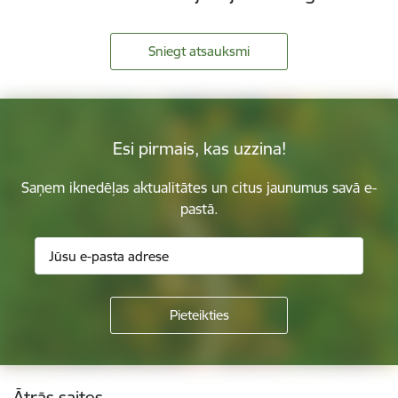
Sniegt atsauksmi
Esi pirmais, kas uzzina!
Saņem iknedēļas aktualitātes un citus jaunumus savā e-
pastā.
Kājene
Ātrās saites