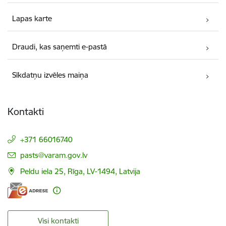
Lapas karte
Draudi, kas saņemti e-pastā
Sīkdatņu izvēles maiņa
Kontakti
+371 66016740
E-pasts:
pasts@varam.gov.lv
Peldu iela 25, Rīga, LV-1494, Latvija
Visi kontakti