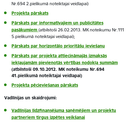
Nr.694 2.pielikumā noteiktajai veidlapai)
Projekta pārskats
Pārskats par informatīvajiem un publicitātes
pasākumiem
(atbilstoši 26.02.2013. MK noteikumu Nr.111
5.pielikumā noteiktajai veidlapai);
Pārskats par horizontālo prioritāšu ieviešanu
Pārskats par projekta attiecināmajās izmaksās
iekļaujamām pievienotās vērtības nodokļa summām
(atbilstoši 09.10.2012. MK noteikumu Nr.694
41.pielikumā noteiktajai veidlapai)
Projekta pēcieviešanas pārskats
Vadlīnijas un skaidrojumi:
Vadlīnijas līdzfinansējuma saņēmējiem un projektu
partneriem tirgus izpētes veikšanai