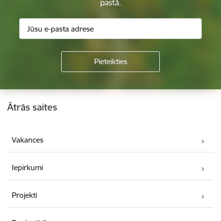
pastā.
Kājene
Ātrās saites
Vakances
Iepirkumi
Projekti