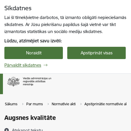
Pāriet uz lapas saturu
Sīkdatnes
Spied
lai meklētu
Enter
Lai šī tīmekļvietne darbotos, tā izmanto obligāti nepieciešamās
sīkdatnes. Ar Jūsu piekrišanu papildus šajā vietnē var tikt
izmantotas statistikas un sociālo mediju sīkdatnes.
Lūdzu, atzīmējiet savu izvēli:
Noraidīt
Apstiprināt visas
Pārvaldīt sīkdatnes
Sākums
Par mums
Normatīvie akti
Apstiprinātie normatīvie akti
Augsnes kvalitāte
Atskaņot tekstu