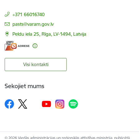
+371 66016740
E-pasts:
pasts@varam.gov.lv
Peldu iela 25, Rīga, LV-1494, Latvija
Visi kontakti
Sekojiet mums
© 2026 Viedās administrācijas un reģionālās attīstības ministrija, publicētā