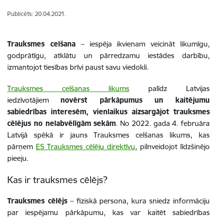
Publicēts: 20.04.2021.
Trauksmes celšana
– iespēja ikvienam veicināt likumīgu,
godprātīgu, atklātu un pārredzamu iestādes darbību,
izmantojot tiesības brīvi paust savu viedokli.
Trauksmes celšanas likums
palīdz Latvijas
iedzīvotājiem
novērst pārkāpumus un kaitējumu
sabiedrības interesēm, vienlaikus aizsargājot trauksmes
cēlējus no nelabvēlīgām sekām
. No 2022. gada 4. februāra
Latvijā spēkā ir jauns Trauksmes celšanas likums, kas
pārņem
ES Trauksmes cēlēju direktīvu
, pilnveidojot līdzšinējo
pieeju.
Kas ir trauksmes cēlējs?
Trauksmes cēlējs
– fiziskā persona, kura sniedz informāciju
par iespējamu pārkāpumu, kas var kaitēt sabiedrības