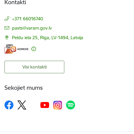
Kontakti
+371 66016740
E-pasts:
pasts@varam.gov.lv
Peldu iela 25, Rīga, LV-1494, Latvija
Visi kontakti
Sekojiet mums