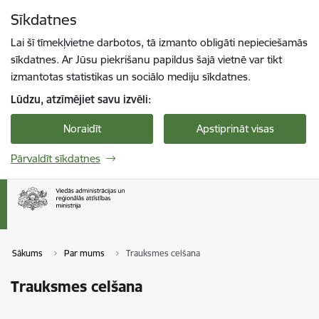
Pāriet uz lapas saturu
Sīkdatnes
Spied
lai meklētu
Enter
Lai šī tīmekļvietne darbotos, tā izmanto obligāti nepieciešamās
sīkdatnes. Ar Jūsu piekrišanu papildus šajā vietnē var tikt
izmantotas statistikas un sociālo mediju sīkdatnes.
Lūdzu, atzīmējiet savu izvēli:
Noraidīt
Apstiprināt visas
Pārvaldīt sīkdatnes
Sākums
Par mums
Trauksmes celšana
Trauksmes celšana