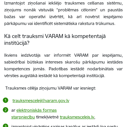
Izmantojot ziņošanai iekšējo trauksmes celšanas sistēmu,
ziņojums nonāk vistuvāk “problēmas cēlonim” un paustās
bažas var operatīvi izvērtēt, kā arī novērst iespējamo
pārkāpumu vai identificēt sistemātiska rakstura trūkumus.
Kā celt trauksmi
VARAM
kā kompetentajā
institūcijā?
Ikviens iedzīvotājs var informēt VARAM par iespējamu,
sabiedrībai būtiskas intereses skarošu pārkāpumu iestādes
kompetences jomās. Padotības iestādē nodarbinātais var
vērsties augstākā iestādē kā kompetentajā institūcijā.
Trauksmes cēlēja ziņojumu VARAM var iesniegt:
trauksmesceleji@varam.gov.lv
ar
elektroniskās formas
starpniecību
tīmekļvietnē
trauksmescelejs.lv
,
izmantojot vipārējos saziņas kanālus ar iestādi (pa pastu