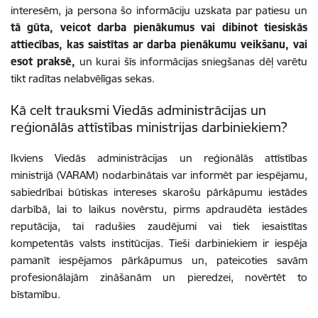
interesēm, ja persona šo informāciju uzskata par patiesu un
tā gūta, veicot darba pienākumus vai dibinot tiesiskās
attiecības, kas saistītas ar darba pienākumu veikšanu, vai
esot praksē,
un kurai šīs informācijas sniegšanas dēļ varētu
tikt radītas nelabvēlīgas sekas.
Kā celt trauksmi
Viedās administrācijas un
reģionālās attīstības ministrijas
darbiniekiem?
Ikviens Viedās administrācijas un reģionālās attīstības
ministrijā (
VARAM
) nodarbinātais var informēt par iespējamu,
sabiedrībai būtiskas intereses skarošu pārkāpumu iestādes
darbībā, lai to laikus novērstu, pirms apdraudēta iestādes
reputācija, tai radušies zaudējumi vai tiek iesaistītas
kompetentās valsts institūcijas. Tieši darbiniekiem ir iespēja
pamanīt iespējamos pārkāpumus un, pateicoties savām
profesionālajām zināšanām un pieredzei, novērtēt to
bīstamību.