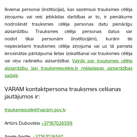
Ikvienai personai (institūcijai), kas saņēmusi trauksmes cēlēja
ziņojumu vai veic jebkādas darbības ar to, ir pienākums
nodrošināt trauksmes cēlēja personas datu pienācīgu
aizsardzību. Trauksmes cēlēja personas datus var
nodot tikai personām (institūcijām), kurām tie
nepieciešami trauksmes cēlēja ziņojuma vai uz tā pamata
ierosinātas pārkāpuma lietas izskatīšanai vai trauksmes cēlēja
vai viņa radinieku aizsardzībai.
Vairāk par trauksmes cēlēja
aizsardzību lasi trauksmescelejs.lv mājaslapas aizsardzības
sadaļā
.
VARAM kontaktpersona trauksmes celšanas
jautājumos ir:
trauksmesceleji@varam.gov.lv
Artūrs Dubovskis
+37167026599
Anete Apsīte
+37167026561