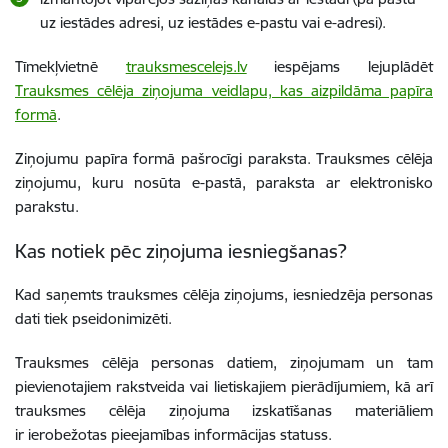
uz iestādes adresi, uz iestādes e-pastu vai e-adresi).
Tīmekļvietnē
trauksmescelejs.lv
iespējams lejuplādēt
Trauksmes cēlēja ziņojuma veidlapu, kas aizpildāma papīra
formā
.
Ziņojumu papīra formā pašrocīgi paraksta. Trauksmes cēlēja
ziņojumu, kuru nosūta e-pastā, paraksta ar elektronisko
parakstu.
Kas notiek pēc ziņojuma iesniegšanas?
Kad saņemts trauksmes cēlēja ziņojums, iesniedzēja personas
dati tiek pseidonimizēti.
Trauksmes cēlēja personas datiem, ziņojumam un tam
pievienotajiem rakstveida vai lietiskajiem pierādījumiem, kā arī
trauksmes cēlēja ziņojuma izskatīšanas materiāliem
ir ierobežotas pieejamības informācijas statuss.