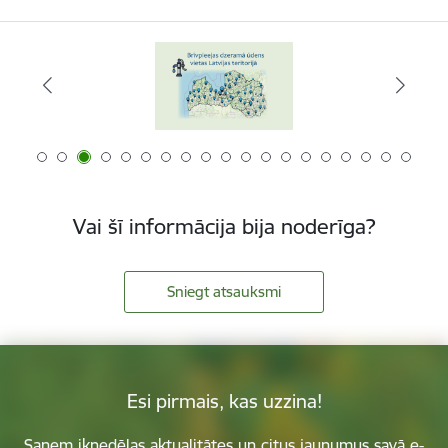
Vai šī informācija bija noderīga?
Sniegt atsauksmi
Esi pirmais, kas uzzina!
Saņem iknedēļas aktualitātes un citus jaunumus savā e-