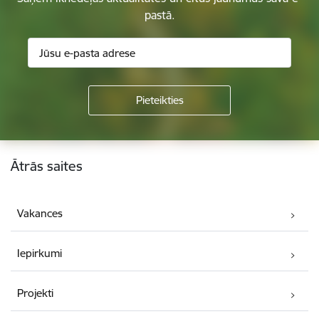
pastā.
Kājene
Ātrās saites
Vakances
Iepirkumi
Projekti