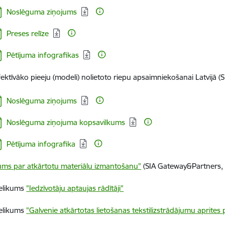
jupielādēt:
Noslēguma ziņojums
jupielādēt:
Preses relīze
jupielādēt:
Pētījuma infografikas
fektīvāko pieeju (modeli) nolietoto riepu apsaimniekošanai Latvijā 
jupielādēt:
Noslēguma ziņojums
jupielādēt:
Noslēguma ziņojuma kopsavilkums
jupielādēt:
Pētījuma infografika
jums par atkārtotu materiālu izmantošanu"
(SIA Gateway&Partners,
ielikums
"Iedzīvotāju aptaujas rādītāji"
ielikums
"Galvenie atkārtotas lietošanas tekstilizstrādājumu aprites 