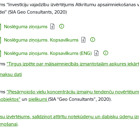
ums “Investīciju vajadzību izvērtējums Atkritumu apsaimniekošanas 
ādei” (SIA Geo Consultants, 2020)
jupielādēt:
Noslēguma ziņojums
jupielādēt:
Noslēguma ziņojums. Kopsavilkums
jupielādēt:
Noslēguma ziņojums. Kopsavilkums (ENG)
ums
"Tirgus izpēte par mājsaimniecībās izmantotajām apkures iekā
zmaks
u dati
ums
"
Piesārņojošo vielu koncentrāciju izmaiņu tendenču novērtējum
objektos
"
un
pielikumi
(SIA “Geo Consultants”, 2020).
su izvērtējums, salīdzinot attīrītu notekūdeņu un dabisku ūdeņu 
eņošanai
.