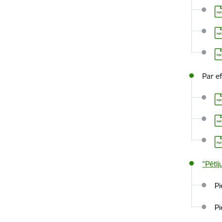
Le
Le
Le
Par e
Le
Le
Le
"Pētī
P
P