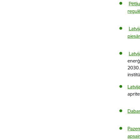
Pētīj
regul
Latvi
piesā
Latvi
enerģ
2030.
instit
Latvi
aprit
Dabas
Pazem
apsai