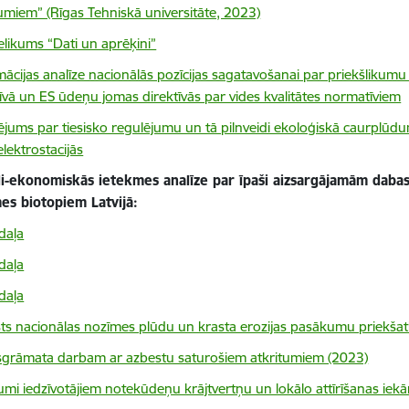
tumiem” (Rīgas Tehniskā universitāte, 2023)
elikums “Dati un aprēķini”
mācijas analīze nacionālās pozīcijas sagatavošanai par priekšlik
tīvā un ES ūdeņu jomas direktīvās par vides kvalitātes normatīviem
tējums par tiesisko regulējumu un tā pilnveidi ekoloģiskā caurplū
lektrostacijās
li-ekonomiskās ietekmes analīze par īpaši aizsargājamām dabas
es biotopiem Latvijā:
daļa
daļa
daļa
sts nacionālas nozīmes plūdu un krasta erozijas pasākumu priekšat
grāmata darbam ar azbestu saturošiem atkritumiem (2023)
umi iedzīvotājiem notekūdeņu krājtvertņu un lokālo attīrīšanas iekā