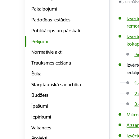
Atjaunināts
Pakalpojumi
Izvēr
Padotības iestādes
remon
Publikācijas un pārskati
Izvēr
Pētījumi
kokap
Normatīvie akti
Pi
Trauksmes celšana
Izvēr
iedal
Ētika
1.
Starptautiskā sadarbība
2.
Budžets
3.
Īpašumi
Mikro
Iepirkumi
Aizsa
Vakances
Izvēr
Projekti