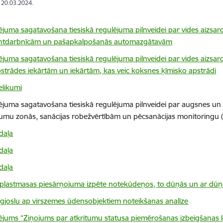
: 20.03.2024.
tējuma sagatavošana tiesiskā regulējuma pilnveidei par vides aizsar
tdarbnīcām un pašapkalpošanās automazgātavām
tējuma sagatavošana tiesiskā regulējuma pilnveidei par vides aizs
strādes iekārtām un iekārtām, kas veic koksnes ķīmisko apstrādi
elikumi
tējuma sagatavošana tiesiskā regulējuma pilnveidei par augsnes un g
ījumu zonās, sanācijas robežvērtībām un pēcsanācijas monitoringu 
daļa
daļa
daļa
plastmasas piesārņojuma izpēte notekūdeņos, to dūņās un ar dū
rgjoslu ap virszemes ūdensobjektiem noteikšanas analīze
tējums “Ziņojums par atkritumu statusa piemērošanas izbeigšanas krit