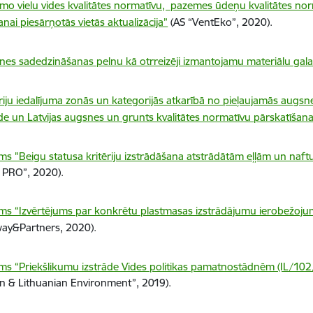
amo vielu vides kvalitātes normatīvu, pazemes ūdeņu kvalitātes 
šanai piesārņotās vietās aktualizācija”
(
AS “VentEko”, 2020).
nes sadedzināšanas pelnu kā otrreizēji izmantojamu materiālu gala
oriju iedalījuma zonās un kategorijās atkarībā no pieļaujamās aug
āde un Latvijas augsnes un grunts kvalitātes normatīvu pārskatīšan
ums "Beigu statusa kritēriju izstrādāšana atstrādātām eļļām un naf
 PRO”, 2020).
ums “Izvērtējums par konkrētu plastmasas izstrādājumu ierobežoj
ay&Partners, 2020).
ums “Priekšlikumu izstrāde Vides politikas pamatnostādnēm (IL/10
an & Lithuanian Environment”, 2019).