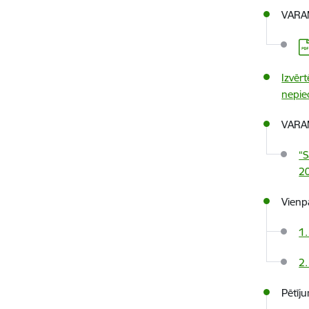
VARAM
Le
Izvēr
nepie
VARAM
“S
20
Vienp
1.
2.
Pētīj