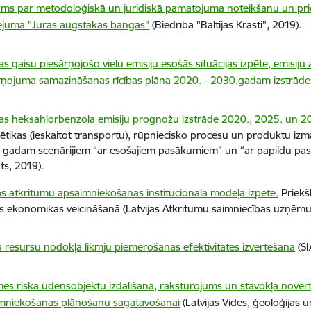
ums par metodoloģiskā un juridiskā pamatojuma noteikšanu un pri
ējumā "Jūras augstākās bangas"
(Biedrība "Baltijas Krasti", 2019).
jas gaisu piesārņojošo vielu emisiju esošās situācijas izpēte, emisiju
rņojuma samazināšanas rīcības plāna 2020. - 2030.gadam izstrādei
jas heksahlorbenzola emisiju prognožu izstrāde 2020., 2025. un 
ētikas (ieskaitot transportu), rūpniecisko procesu un produktu i
 gadam scenārijiem “ar esošajiem pasākumiem” un “ar papildu pas
ūts, 2019).
jas atkritumu apsaimniekošanas institucionālā modeļa izpēte.
Priekš
es ekonomikas veicināšanā (Latvijas Atkritumu saimniecības uzņēmu
 resursu nodokļa likmju piemērošanas efektivitātes izvērtēšana
(SI
es riska ūdensobjektu izdalīšana, raksturojums un stāvokļa novē
mniekošanas plānošanu sagatavošanai
(Latvijas Vides, ģeoloģijas 