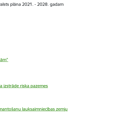
valsts plāna 2021. - 2028. gadam
rtām"
a izstrāde riska pazemes
izmantošanu lauksaimniecības zemju