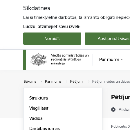
Pāriet uz lapas saturu
Sīkdatnes
Lai šī tīmekļvietne darbotos, tā izmanto obligāti nepiec
Lūdzu, atzīmējiet savu izvēli:
Noraidīt
Apstiprināt visas
Par mums
Sākums
Par mums
Pētījumi
Pētījumi vides un daba
Pētīju
Struktūra
Viegli lasīt
Atska
Vadība
Publicēts: 
Darbības jomas