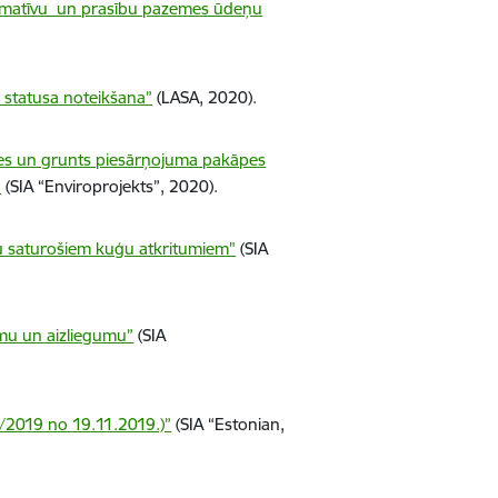
normatīvu un prasību pazemes ūdeņu
 statusa noteikšana”
(LASA, 2020).
snes un grunts piesārņojuma pakāpes
a
(SIA “Enviroprojekts”, 2020).
tu saturošiem kuģu atkritumiem"
(SIA
umu un aizliegumu”
(SIA
2/2019 no 19.11.2019.)”
(SIA “Estonian,