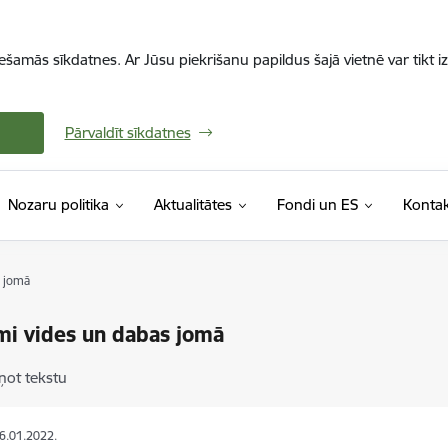
iešamās sīkdatnes. Ar Jūsu piekrišanu papildus šajā vietnē var tikt i
Pārvaldīt sīkdatnes
Nozaru politika
Aktualitātes
Fondi un ES
Kontak
s jomā
mi vides un dabas jomā
ņot tekstu
06.01.2022.