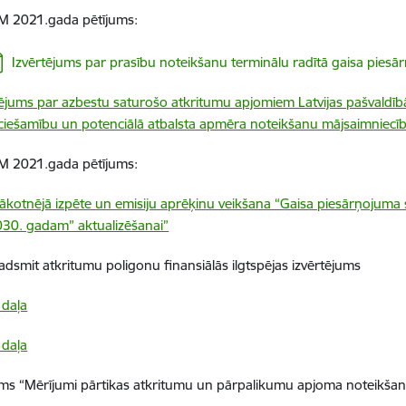
 2021.gada pētījums:
jupielādēt:
Izvērtējums par prasību noteikšanu terminālu radītā gaisa pies
tējums par azbestu saturošo atkritumu apjomiem Latvijas pašvaldī
ciešamību un potenciālā atbalsta apmēra noteikšanu mājsaimniec
 2021.gada pētījums:
ākotnējā izpēte un emisiju aprēķinu veikšana “Gaisa piesārņojuma 
30. gadam” aktualizēšanai”
adsmit atkritumu poligonu finansiālās ilgtspējas izvērtējums
 daļa
 daļa
ums “Mērījumi pārtikas atkritumu un pārpalikumu apjoma noteikšan