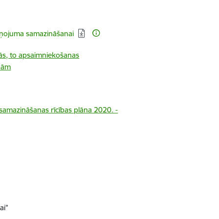
ārņojuma samazināšanai
bās, to apsaimniekošanas
ībām
samazināšanas rīcības plāna 2020. -
ai”