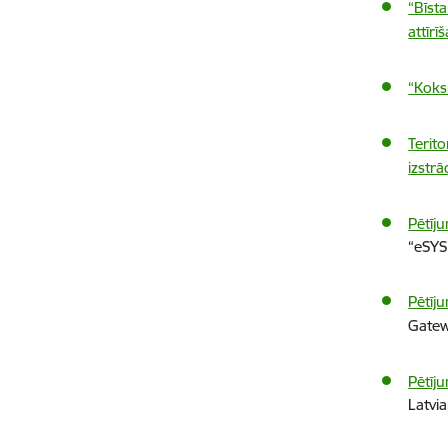
“Bīst
attīrī
“Koks
Terit
izstr
Pētīj
“eSYS
Pētīj
Gatew
Pētīj
Latvi