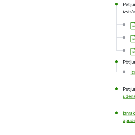
Pētīj
izstr
Le
Le
Le
Pētīj
I
Pētīj
ūdens
Izmak
apūd