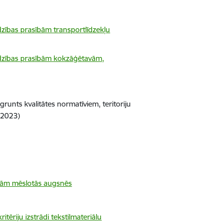
dzības prasībām transportlīdzekļu
ardzības prasībām kokzāģētavām,
runts kvalitātes normatīviem, teritoriju
(2023)
ņām mēslotās augsnēs
ēriju izstrādi tekstilmateriālu