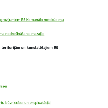
umu grozījumiem ES Komunālo notekūdeņu
duma nodrošināšanai mazajās
 teritorijām un konstatētajiem ES
lasei
rtu būvniecībai un ekspluatācijai