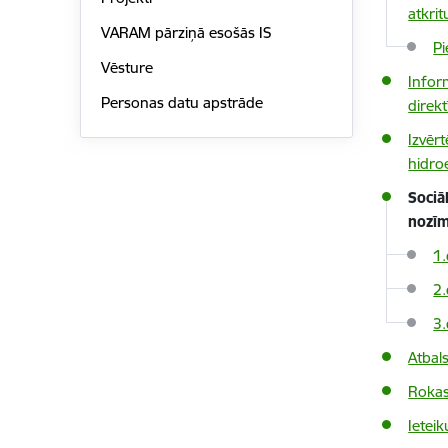
atkri
VARAM pārziņā esošās IS
Pi
Vēsture
Infor
Personas datu apstrāde
direk
Izvēr
hidroe
Sociā
nozīm
1.
2.
3.
Atbal
Rokas
Ieteik