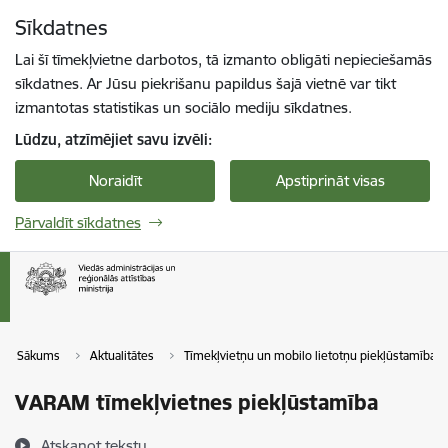
Pāriet uz lapas saturu
Sīkdatnes
Spied
lai meklētu
Enter
Lai šī tīmekļvietne darbotos, tā izmanto obligāti nepieciešamās
sīkdatnes. Ar Jūsu piekrišanu papildus šajā vietnē var tikt
izmantotas statistikas un sociālo mediju sīkdatnes.
Lūdzu, atzīmējiet savu izvēli:
Noraidīt
Apstiprināt visas
Pārvaldīt sīkdatnes
Sākums
Aktualitātes
Tīmekļvietņu un mobilo lietotņu piekļūstamība
VARAM tīmekļvietnes piekļūstamība
Atskaņot tekstu