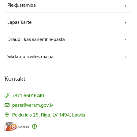
Piekļūstamība
Lapas karte
Draudi, kas saņemti e-pastā
Sīkdatņu izvēles maiņa
Kontakti
+371 66016740
E-pasts:
pasts@varam.gov.lv
Peldu iela 25, Rīga, LV-1494, Latvija