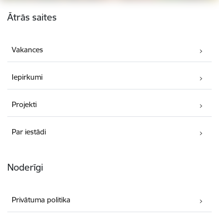
Kājene
Ātrās saites
Vakances
Iepirkumi
Projekti
Par iestādi
Noderīgi
Privātuma politika