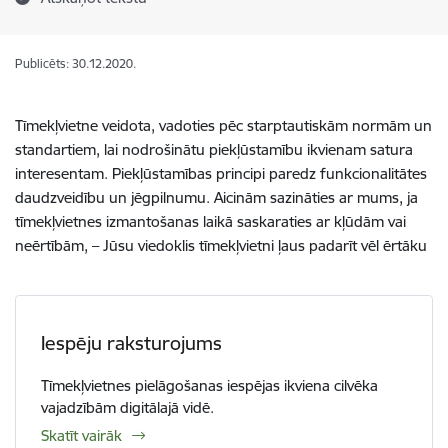
Publicēts: 30.12.2020.
Tīmekļvietne
veidota
,
vadoties
pēc
starptautiskām
normām
un
standartiem
,
lai
nodrošinātu
piekļūstamību
ikvienam
satura
interesentam
.
Piekļūstamības
principi
paredz
funkcionalitātes
daudzveidību
un
jēgpilnumu
.
Aicinām
sazināties
ar
mums, ja
tīmekļvietnes
izmantošanas
laikā
saskaraties
ar
kļūdām
vai
neērtībām
, –
Jūsu
viedoklis
tīmekļvietni
ļaus
padarīt
vēl
ērtāku
Iespēju raksturojums
Tīmekļvietnes pielāgošanas iespējas ikviena cilvēka
vajadzībām digitālajā vidē.
Skatīt vairāk