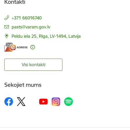
Kontakti
+371 66016740
E-pasts:
pasts@varam.gov.lv
Peldu iela 25, Rīga, LV-1494, Latvija
Visi kontakti
Sekojiet mums