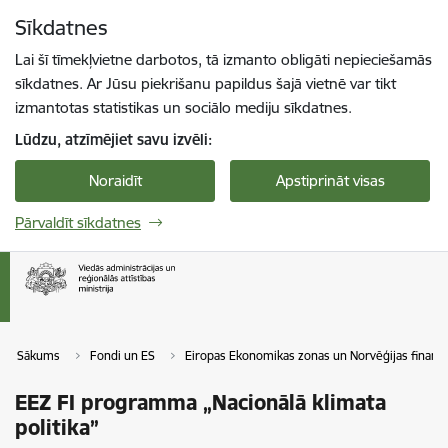
Pāriet uz lapas saturu
Sīkdatnes
Spied
lai meklētu
Enter
Lai šī tīmekļvietne darbotos, tā izmanto obligāti nepieciešamās
sīkdatnes. Ar Jūsu piekrišanu papildus šajā vietnē var tikt
izmantotas statistikas un sociālo mediju sīkdatnes.
Lūdzu, atzīmējiet savu izvēli:
Noraidīt
Apstiprināt visas
Pārvaldīt sīkdatnes
Sākums
Fondi un ES
Eiropas Ekonomikas zonas un Norvēģijas finanš
EEZ FI programma „Nacionālā klimata
politika”