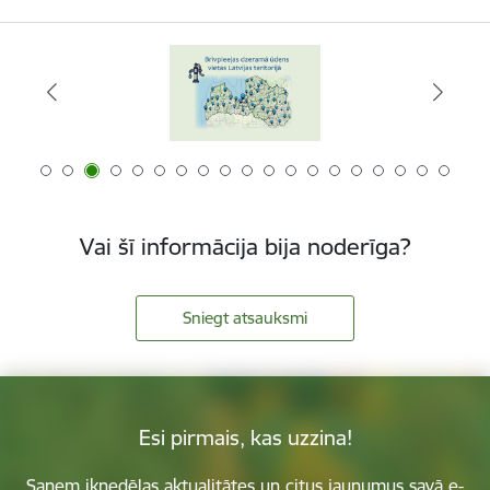
Vai šī informācija bija noderīga?
Sniegt atsauksmi
Esi pirmais, kas uzzina!
Saņem iknedēļas aktualitātes un citus jaunumus savā e-