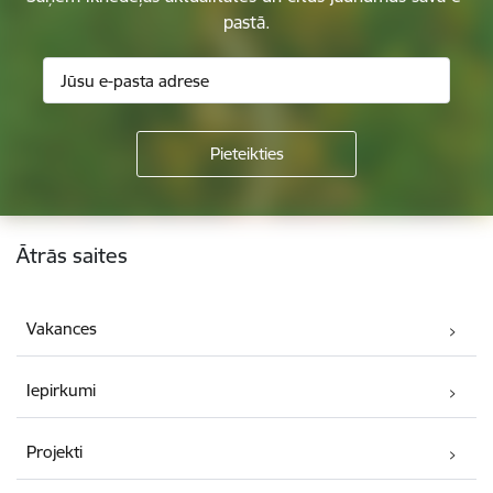
pastā.
Kājene
Ātrās saites
Vakances
Iepirkumi
Projekti