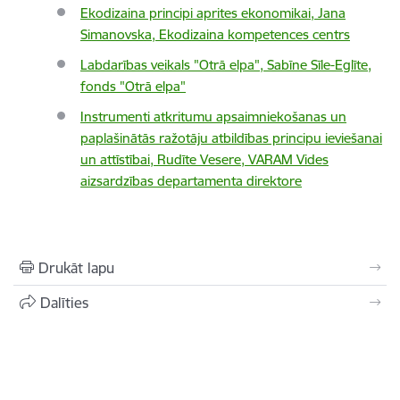
Ekodizaina principi aprites ekonomikai, Jana
Simanovska, Ekodizaina kompetences centrs
Labdarības veikals "Otrā elpa", Sabīne Sīle-Eglīte,
fonds "Otrā elpa"
Instrumenti atkritumu apsaimniekošanas un
paplašinātās ražotāju atbildības principu ieviešanai
un attīstībai, Rudīte Vesere, VARAM Vides
aizsardzības departamenta direktore
Drukāt lapu
Dalīties