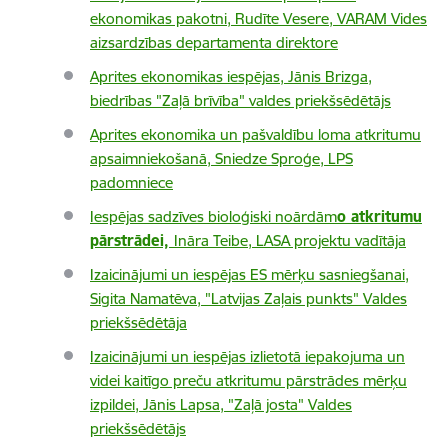
ekonomikas pakotni, Rudīte Vesere, VARAM Vides
aizsardzības departamenta direktore
Aprites ekonomikas iespējas, Jānis Brizga,
biedrības "Zaļā brīvība" valdes priekšsēdētājs
Aprites ekonomika un pašvaldību loma atkritumu
apsaimniekošanā, Sniedze Sproģe, LPS
padomniece
Iespējas sadzīves bioloģiski noārdām
o atkritumu
pārstrādei,
Ināra Teibe, LASA projektu vadītāja
Izaicinājumi un iespējas ES mērķu sasniegšanai,
Sigita Namatēva, "Latvijas Zaļais punkts" Valdes
priekšsēdētāja
Izaicinājumi un iespējas izlietotā iepakojuma un
videi kaitīgo preču atkritumu pārstrādes mērķu
izpildei, Jānis Lapsa, "Zaļā josta" Valdes
priekšsēdētājs