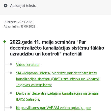
Atskaņot tekstu
Publicēts: 29.11.2021.
Atjaunināts: 15.06.2023.
2022.gada 11. maija semināra “Par
decentralizēto kanalizācijas sistēmu tālāko
uzraudzību un kontroli” materiāli
Video ieraksts
;
SIA «Jelgavas ūdens» pieredze par decentralizēto
kanalizācijas sistēmu (DKS) uzraudzību un kontroli
Jelgavas valstspilsētā
;
Darbs ar decentralizētajām kanalizācijas sistēmām
(DKS) Salaspilī
;
Kopsavilkums par VARAM veikto aptauju, par