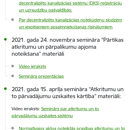
decentralizēto kanalizācijas sistēmu (DKS) reģistrāciju
un uzraudzību pašvaldībās
;
Par decentralizēto kanalizācijas notekūdeņu slodzēm
un iespējamiem apsaimniekošanas risinājumiem
.
2021. gada 24. novembra semināra “
Pārtikas
atkritumu un pārpalikumu apjoma
noteikšana” materiāli
Video ieraksts
Semināra prezentācijas
2021. gada 15. aprīļa semināra “Atkritumu un
to pārvadājumu uzskaites kārtība” materiāli:
Video ieraksts:
Seminārs par atkritumu un to
pārvadājumu uzskaites sistēmu
Normatīvajos aktos noteiktās prasības atkritumu un to