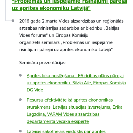
"Problēmas un iespējamie risinājumi pārejai
uz aprites ekonomiku Latvijā"
2016.gada 2.marta Vides aizsardzības un reģionālās
attīstības ministrijas sadarbībā ar biedrību „Baltijas
Vides forums” un Eiropas Komisiju
organizēts
seminārs „Problēmas un iespējamie
risinājumi pārejai uz aprites ekonomiku Latvijā”
Semināra prezentācijas:
Aprites loka noslēgšana - ES rīcības plāns pārejai
uz aprites ekonomiku, Silvija Aile, Eiropas Komisija
DG Vide
Resursu efektivitāte kā aprites ekonomikas
stūrakmens: Latvijas situācijas izvērtējums, Ērika
Lagzdiņa, VARAM Vides aizsardzības
departamenta vecākā eksperte
Latvijas sākotnējais viedoklis par aprites