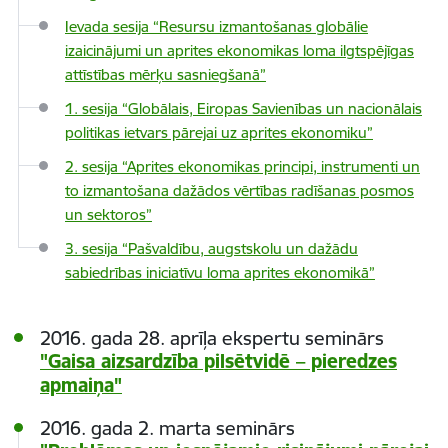
Ievada sesija “Resursu izmantošanas globālie
izaicinājumi un aprites ekonomikas loma ilgtspējīgas
attīstības mērķu sasniegšanā”
1. sesija “Globālais, Eiropas Savienības un nacionālais
politikas ietvars pārejai uz aprites ekonomiku”
2. sesija “Aprites ekonomikas principi, instrumenti un
to izmantošana dažādos vērtības radīšanas posmos
un sektoros”
3. sesija “Pašvaldību, augstskolu un dažādu
sabiedrības iniciatīvu loma aprites ekonomikā”
2016. gada 28. aprīļa ekspertu seminārs
"Gaisa aizsardzība pilsētvidē – pieredzes
apmaiņa"
2016. gada 2. marta seminārs