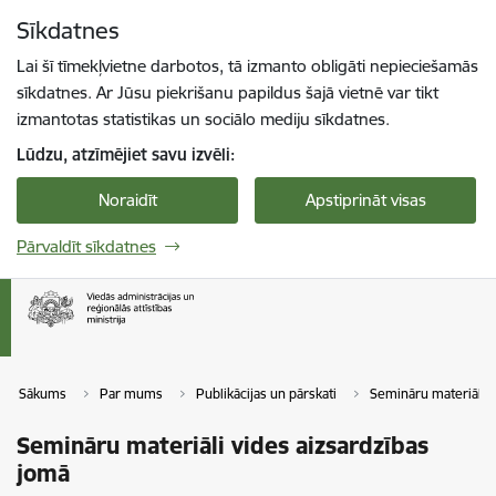
Pāriet uz lapas saturu
Sīkdatnes
Spied
lai meklētu
Enter
Lai šī tīmekļvietne darbotos, tā izmanto obligāti nepieciešamās
sīkdatnes. Ar Jūsu piekrišanu papildus šajā vietnē var tikt
izmantotas statistikas un sociālo mediju sīkdatnes.
Lūdzu, atzīmējiet savu izvēli:
Noraidīt
Apstiprināt visas
Pārvaldīt sīkdatnes
Sākums
Par mums
Publikācijas un pārskati
Semināru materiāli
Semināru materiāli vides aizsardzības
jomā