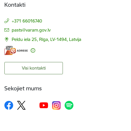
Kontakti
+371 66016740
E-pasts:
pasts@varam.gov.lv
Peldu iela 25, Rīga, LV-1494, Latvija
Visi kontakti
Sekojiet mums