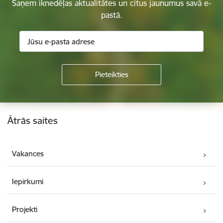
Saņem iknedēļas aktualitātes un citus jaunumus savā e-
pastā.
Kājene
Ātrās saites
Vakances
Iepirkumi
Projekti