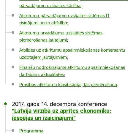
pārvadājumu uzskaites kārtībai
;
Atkritumu pārvadājumu uzskaites sistēmas IT
risinājumi un to attīstība
;
Atkritumu prvadājumu uzskaites sistēmas
piemērošanas jautājumi
;
Atbildes uz atkritumu apsaimniekošanas komersantu
uzdotajiem jautājumiem
;
Finanšu nodrošinājums atkritumu apsaimniekošanas
darbībām: aktualitātes
;
Prasības atkritumu klasifikācijai, tās piemērošana
.
2017. gada 14. decembra konference
“Latvija virzībā uz aprites ekonomiku:
iespējas un izaicinājumi”
Programma