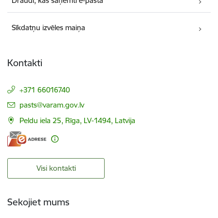
Draudi, kas saņemti e-pastā
Sīkdatņu izvēles maiņa
Kontakti
+371 66016740
E-pasts:
pasts@varam.gov.lv
Peldu iela 25, Rīga, LV-1494, Latvija
Visi kontakti
Sekojiet mums