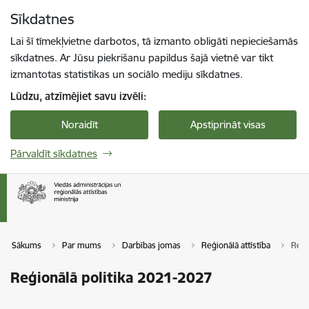
Pāriet uz lapas saturu
Sīkdatnes
Spied
lai meklētu
Enter
Lai šī tīmekļvietne darbotos, tā izmanto obligāti nepieciešamās
sīkdatnes. Ar Jūsu piekrišanu papildus šajā vietnē var tikt
izmantotas statistikas un sociālo mediju sīkdatnes.
Lūdzu, atzīmējiet savu izvēli:
Noraidīt
Apstiprināt visas
Pārvaldīt sīkdatnes
Sākums
Par mums
Darbības jomas
Reģionālā attīstība
Reģi
Reģionālā politika 2021-2027