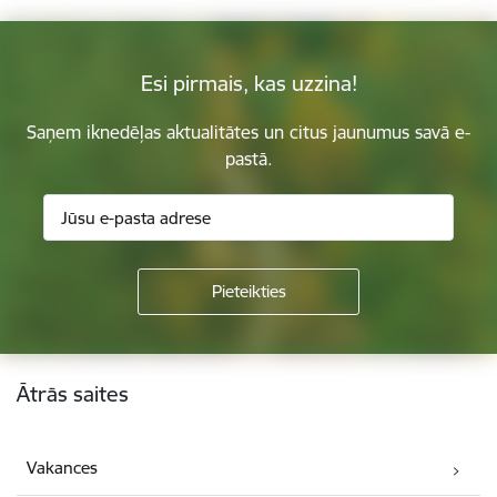
Esi pirmais, kas uzzina!
Saņem iknedēļas aktualitātes un citus jaunumus savā e-
pastā.
Kājene
Ātrās saites
Vakances