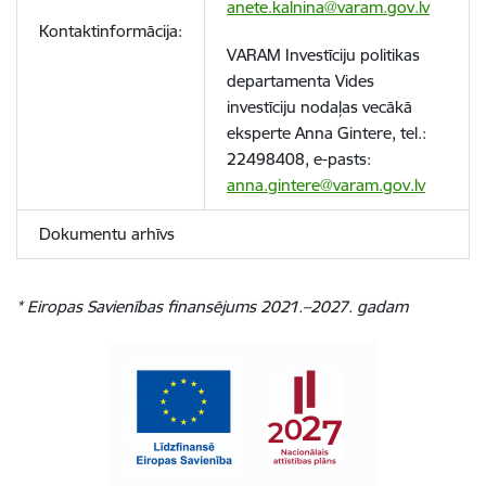
anete.kalnina@varam.gov.lv
Kontaktinformācija:
VARAM Investīciju politikas
departamenta Vides
investīciju nodaļas vecākā
eksperte
Anna Gintere, tel.:
22498408, e-pasts:
anna.gintere@varam.gov.lv
Dokumentu arhīvs
* Eiropas Savienības finansējums
2021.–2027. gadam