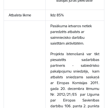
Baltijas jūras piekrastē
Atbalsta likme
līdz 85%
Pasākuma ietvaros netiek
paredzēts atbalsts ar
saimniecisko darbību
saistītām aktivitātēm.
Projekta īstenošanā var tikt
piesaistīts sadarbības
partneris - sabiedrisko
pakalpojumu sniedzējs, kam
atbalsts sniedzams saskaņā
ar Eiropas Komisijas 2011.
gada 20. decembra lēmumu
Nr. 2012/21/ES par Līguma
par Eiropas Savienības
darbību 106. panta 2. punkta