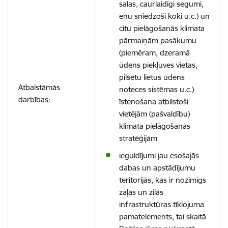
salas, caurlaidīgi segumi,
ēnu sniedzoši koki u.c.) un
citu pielāgošanās klimata
pārmaiņām pasākumu
(piemēram, dzeramā
ūdens piekļuves vietas,
pilsētu lietus ūdens
Atbalstāmās
noteces sistēmas u.c.)
darbības:
īstenošana atbilstoši
vietējām (pašvaldību)
klimata pielāgošanās
stratēģijām
ieguldījumi jau esošajās
dabas un apstādījumu
teritorijās, kas ir nozīmīgs
zaļās un zilās
infrastruktūras tīklojuma
pamatelements, tai skaitā