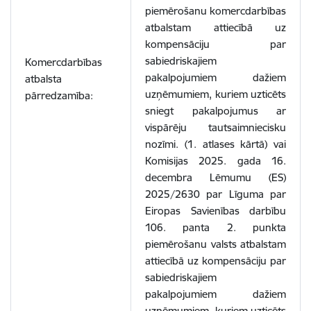
piemērošanu komercdarbības
atbalstam attiecībā uz
kompensāciju par
sabiedriskajiem
Komercdarbības
pakalpojumiem dažiem
atbalsta
uzņēmumiem, kuriem uzticēts
pārredzamība:
sniegt pakalpojumus ar
vispārēju tautsaimniecisku
nozīmi.
(1. atlases kārtā) vai
Komisijas 2025. gada 16.
decembra Lēmumu (ES)
2025/2630 par Līguma par
Eiropas Savienības darbību
106. panta 2. punkta
piemērošanu valsts atbalstam
attiecībā uz kompensāciju par
sabiedriskajiem
pakalpojumiem dažiem
uzņēmumiem, kuriem uzticēts