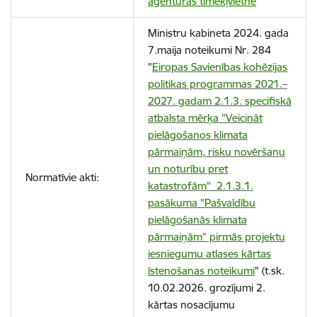
aģentūras tīmekļvietnē
Ministru kabineta
2024. gada
7.maija noteikumi Nr. 284
"
Eiropas Savienības kohēzijas
politikas programmas 2021.–
2027. gadam 2.1.3. specifiskā
atbalsta mērķa "Veicināt
pielāgošanos klimata
pārmaiņām, risku novēršanu
un noturību pret
Normatīvie akti:
katastrofām" 2.1.3.1.
pasākuma "Pašvaldību
pielāgošanās klimata
pārmaiņām" pirmās projektu
iesniegumu atlases kārtas
īstenošanas noteikumi
"
(t.sk.
10.02.2026. grozījumi 2.
kārtas nosacījumu