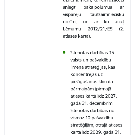
sniegt pakalpojumus ar
vispārēju tautsaimniecisku
nozīmi, un ar ko atceļ
Lēmumu 2012/21/ES
(2.
atlases kārtā)
.
īstenotas darbības 15
valsts un pašvaldību
līmeņa stratēģijās, kas
koncentrējas uz
pielāgošanos klimata
pārmaiņām (pirmajā
atlases kārtā līdz 2027.
gada 31. decembrim
īstenotas darbības no
vismaz 10 pašvaldību
stratēģijām,
otrajā atlases
kārtā līdz 2029. gada 31.