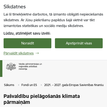
Pāriet uz lapas saturu
Sīkdatnes
Spied
lai meklētu
Enter
Lai šī tīmekļvietne darbotos, tā izmanto obligāti nepieciešamās
sīkdatnes. Ar Jūsu piekrišanu papildus šajā vietnē var tikt
izmantotas statistikas un sociālo mediju sīkdatnes.
Lūdzu, atzīmējiet savu izvēli:
Noraidīt
Apstiprināt visas
Pārvaldīt sīkdatnes
Sākums
Fondi un ES
2021. – 2027. gada Eiropas Savienības finanšu p
Pašvaldību pielāgošanās klimata
pārmaiņām