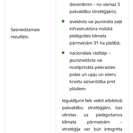
decembrim – no vismaz 5
pašvaldību stratēģijām)
;
izveidota vai jaunināta zaļā
infrastruktūra nolūkā
Sasniedzamais
pielāgoties klimata
rezultāts:
pārmaiņām 31 ha platībā;
nacionālais rādītājs –
jaunizveidota vai
nostiprināta piekrastes
joslas un upju un ezeru
krastu aizsardzība pret
plūdiem.
Ieguldījumi tiek veikti atbilstoši
pašvaldību stratēģijām, kas
vērstas uz pielāgošanos
klimata pārmaiņām –
stratēģija var būt integrēta