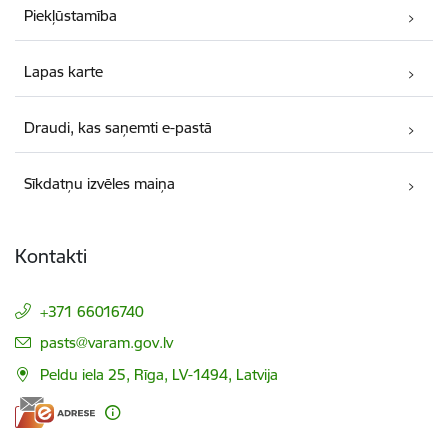
Piekļūstamība
Lapas karte
Draudi, kas saņemti e-pastā
Sīkdatņu izvēles maiņa
Kontakti
+371 66016740
E-pasts:
pasts@varam.gov.lv
Peldu iela 25, Rīga, LV-1494, Latvija