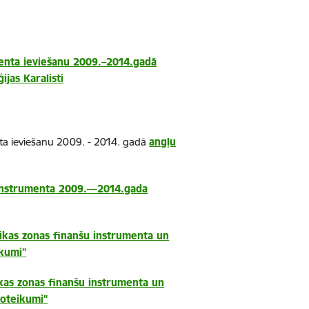
enta ieviešanu 2009.–2014.gadā
ijas Karalisti
ta ieviešanu 2009. - 2014. gadā
angļu
 instrumenta 2009.—2014.gada
kas zonas finanšu instrumenta un
ikumi"
kas zonas finanšu instrumenta un
noteikumi"