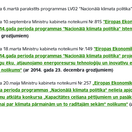
 6.martā parakstīts programmas LV02 "Nacionālā klimata politika
a 10.septembra Ministru kabineta noteikumi Nr.815
"Eiropas Eko
14.gada perioda programmas "Nacionālā klimata politika" īsten
a grozījumiem)
a 18.marta Ministru kabineta noteikumi Nr.149
"Eiropas Ekonomi
14.gada perioda programmas "Nacionālā klimata politika" proj
jīgu ēku, atjaunojamo energoresursu tehnoloģiju un inovatīvu 
" nolikums”
(ar 2014. gada 23. decembra grozījumiem)
 20.maija Ministru kabineta noteikumi Nr.257
„Eiropas Ekonomik
a perioda programmas „Nacionālā klimata politika” neliela ap
mu atklāta konkursa „Kapacitātes celšana pētījumiem un pasā
nai par klimata pārmaiņām un to radītajām sekām” nolikums”
(