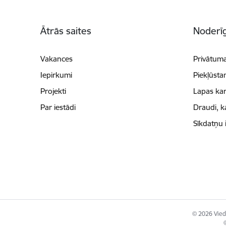
Kājene
Ātrās saites
Noderīg
Vakances
Privātuma
Iepirkumi
Piekļūsta
Projekti
Lapas kar
Par iestādi
Draudi, k
Sīkdatņu 
© 2026 Viedā
©