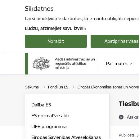
Pāriet uz lapas saturu
Sīkdatnes
Lai šī tīmekļvietne darbotos, tā izmanto obligāti nepiec
Lūdzu, atzīmējiet savu izvēli:
Noraidīt
Apstiprināt visas
Par mums
Sākums
Fondi un ES
Eiropas Ekonomikas zonas un Norvēģ
Tiesīb
Dalība ES
ES normatīvie akti
Atska
LIFE programma
Publicēts: 
Eiropas Savienības Atveseļošanas