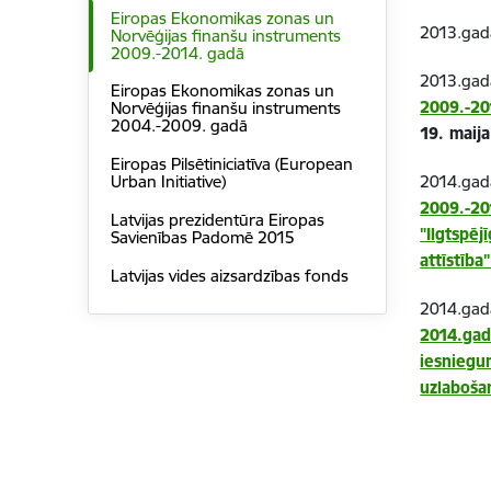
Eiropas Ekonomikas zonas un
2013.gada
Norvēģijas finanšu instruments
2009.-2014. gadā
2013.gad
Eiropas Ekonomikas zonas un
2009.-20
Norvēģijas finanšu instruments
2004.-2009. gadā
19. maij
Eiropas Pilsētiniciatīva (European
2014.gad
Urban Initiative)
2009.-20
Latvijas prezidentūra Eiropas
"Ilgtspē
Savienības Padomē 2015
attīstība
Latvijas vides aizsardzības fonds
2014.gada
2014.gad
iesniegu
uzlaboša