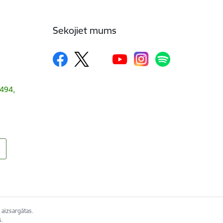
Sekojiet mums
1494,
 aizsargātas.
s.