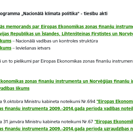
ogramma „Nacionālā klimata politika” - tiesību akti
ās memorands par Eiropas Ekonomikas zonas finanšu instrum
vijas Republikas un Īslandes, Lihtenšteinas Firstistes un Norvēģ
likums
– Nacionālā vadības un kontroles struktūra
likums
– Ieviešanas ietvars
 un to pielikumi par Eiropas Ekonomikas zonas finanšu instrumen
Ekonomikas zonas finanšu instrumenta un Norvēģijas finanšu
vadības likums
a 9.oktobra Ministru kabineta noteikumi Nr.694
"Eiropas Ekonomi
as finanšu instrumenta 2009.-2014.gada perioda vadības note
 31.janvāra Ministru kabineta noteikumi Nr.67
"Eiropas Ekonomi
as finanšu instrumenta 2009.-2014.gada perioda uzraudzības 