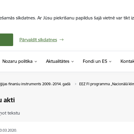
iešamās sīkdatnes. Ar Jūsu piekrišanu papildus šajā vietnē var tikt i
Pārvaldīt sīkdatnes
Nozaru politika
Aktualitātes
Fondi un ES
Kontak
ijas finanšu instruments 2009.-2014. gadā
EEZ FI programma „Nacionālā klim
u akti
ņot tekstu
30.03.2020.