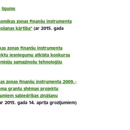
”
līgums
nomikas zonas finanšu instrumenta
ošanas kārtība”
(ar 2015. gada
kas zonas finanšu instrumenta
ektu iesniegumu atklāta konkursa
emisiju samazinošu tehnoloģiju
as zonas finanšu instrumenta 2009.–
joma grantu shēmas projektu
kumiem sabiedrības zināšanu
ar 2015. gada 14. aprīļa grozījumiem)