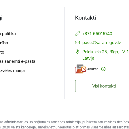
i
Kontakti
 politika
+371 66016740
E-pasts:
pasts@varam.gov.lv
mība
Peldu iela 25, Rīga, LV-
te
Latvija
as saņemti e-pastā
izvēles maiņa
Visi kontakti
s administrācijas un reģionālās attīstības ministrija, publicētā satura visas tiesības
 2020 Valsts kanceleja, Tīmekļvietņu vienotās platformas visas tiesības aizsargāta