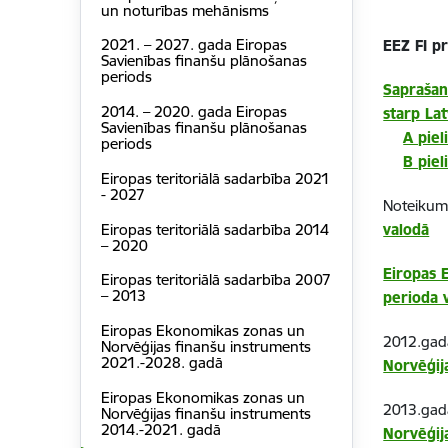
un noturības mehānisms
2021. – 2027. gada Eiropas
EEZ FI pr
Savienības finanšu plānošanas
periods
Saprašan
2014. – 2020. gada Eiropas
starp Lat
Savienības finanšu plānošanas
A pie
periods
B pie
Eiropas teritoriālā sadarbība 2021
- 2027
Noteikumi
Eiropas teritoriālā sadarbība 2014
valodā
– 2020
Eiropas 
Eiropas teritoriālā sadarbība 2007
– 2013
perioda 
Eiropas Ekonomikas zonas un
2012.gad
Norvēģijas finanšu instruments
2021.-2028. gadā
Norvēģij
Eiropas Ekonomikas zonas un
2013.gada
Norvēģijas finanšu instruments
2014.-2021. gadā
Norvēģij