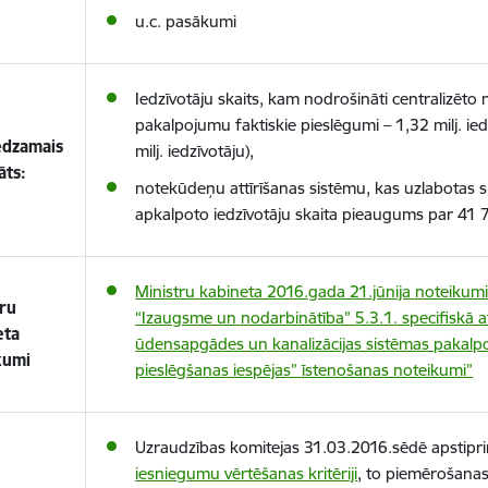
u.c. pasākumi
Iedzīvotāju skaits, kam nodrošināti centralizē
pakalpojumu faktiskie pieslēgumi – 1,32 milj. ied
edzamais
milj. iedzīvotāju)
,
āts:
notekūdeņu attīrīšanas sistēmu, kas uzlabotas sp
apkalpoto iedzīvotāju skaita pieaugums par 41 7
Ministru kabineta 2016.gada 21.jūnija noteiku
tru
“Izaugsme un nodarbinātība” 5.3.1. specifiskā at
eta
ūdensapgādes un kanalizācijas sistēmas pakalpo
kumi
pieslēgšanas iespējas” īstenošanas noteikumi”
Uzraudzības komitejas 31.03.2016.sēdē apstiprin
iesniegumu vērtēšanas kritēriji
, to piemērošana