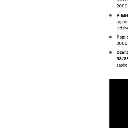
2000
Piesl
aglom
iedzī
Papil
2000,
Dzera
98/8
saska