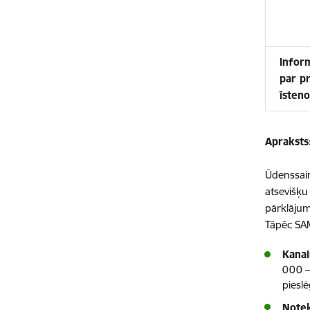
Inform
par p
īsten
Apraksts
Ūdenssaim
atsevišķu
pārklājum
Tāpēc SAM 
Kanal
000 –
pieslē
Notek