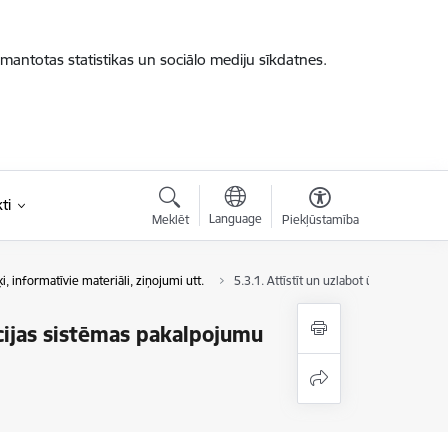
zmantotas statistikas un sociālo mediju sīkdatnes.
ti
Language
Meklēt
Piekļūstamība
i, informatīvie materiāli, ziņojumi utt.
5.3.1. Attīstīt un uzlabot ūdensapgādes
ācijas sistēmas pakalpojumu