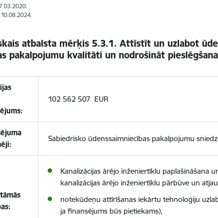
27.03.2020.
: 10.08.2024.
skais atbalsta mērķis 5.3.1. Attīstīt un uzlabot ūd
s pakalpojumu kvalitāti un nodrošināt pieslēgšana
ijas
102 562 507 EUR
sējums:
sējuma
Sabiedrisko ūdenssaimniecības pakalpojumu sniedzē
ēji:
Kanalizācijas ārējo inženiertīklu paplašināšana u
kanalizācijas ārējo inženiertīklu pārbūve un atj
stāmās
notekūdeņu attīrīšanas iekārtu tehnoloģiju uzla
bas:
ja finansējums būs pietiekams),