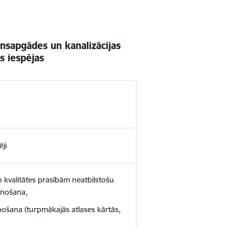
ensapgādes un kanalizācijas
s iespējas
ji
n kvalitātes prasībām neatbilstošu
aunošana,
bošana (turpmākajās atlases kārtās,