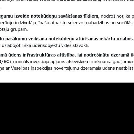
.
ēgumu izveide notekūdeņu savākšanas tīkliem,
nodrošinot, ka p
erāciju iedzīvotāju, īpašu atbalstu sniedzot nabadzības un sociālās
votāju grupām.
du pasākumu veikšana notekūdeņu attīrīšanas iekārtu uzlaboš
 uzlabojot riska ūdensobjektu vides stāvokli.
mā ūdens infrastruktūras attīstība, lai nodrošinātu dzeramā ūde
3/EC
(minimāls investīciju apjoms atsevišķiem izņēmuma gadījumiem,
ņā ar Veselības inspekcijas novērtējumu dzeramais ūdens neatbilst 