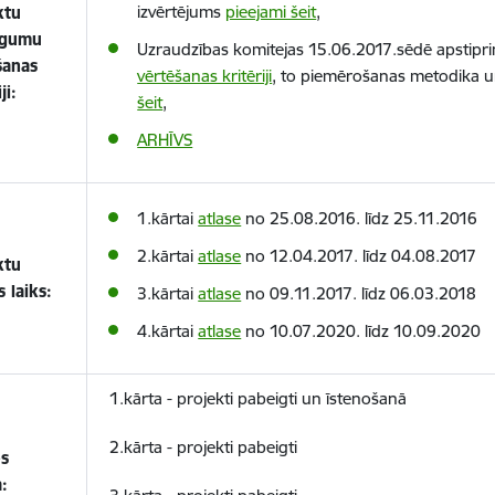
izvērtējums
pieejami šeit
,
ktu
egumu
Uzraudzības komitejas 15.06.2017.sēdē apstipri
šanas
vērtēšanas kritēriji
, to piemērošanas metodika u
ji:
šeit
,
ARHĪVS
1.kārtai
atlase
no 25.08.2016. līdz 25.11.2016
2.kārtai
atlase
no 12.04.2017. līdz 04.08.2017
ktu
s laiks:
3.kārtai
atlase
no 09.11.2017. līdz 06.03.2018
4.kārtai
atlase
no 10.07.2020. līdz 10.09.2020
1.kārta -
projekti pabeigti un īstenošanā
2.kārta -
projekti pabeigti
es
a: