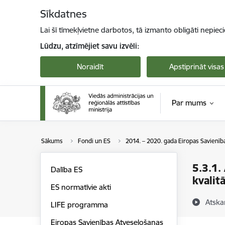
Pāriet uz lapas saturu
Sīkdatnes
Lai šī tīmekļvietne darbotos, tā izmanto obligāti nepiec
Lūdzu, atzīmējiet savu izvēli:
Noraidīt
Apstiprināt visas
Par mums
Sākums
Fondi un ES
2014. – 2020. gada Eiropas Savienīb
5.3.1.
Dalība ES
kvalit
ES normatīvie akti
Atska
LIFE programma
Eiropas Savienības Atveseļošanas