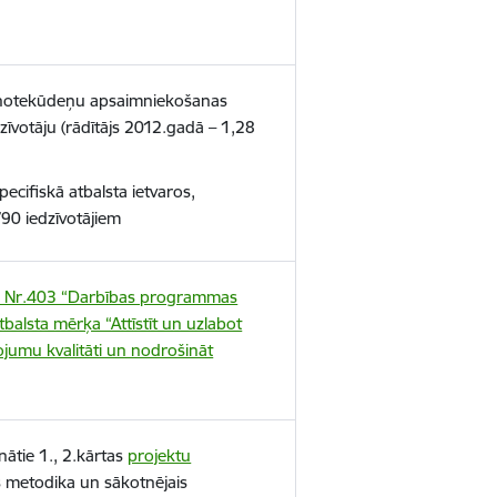
to notekūdeņu apsaimniekošanas
zīvotāju (rādītājs 2012.gadā – 1,28
ecifiskā atbalsta ietvaros,
90 iedzīvotājiem
mi Nr.403 “Darbības programmas
balsta mērķa “Attīstīt un uzlabot
jumu kvalitāti un nodrošināt
ātie 1., 2.kārtas
projektu
s metodika un sākotnējais