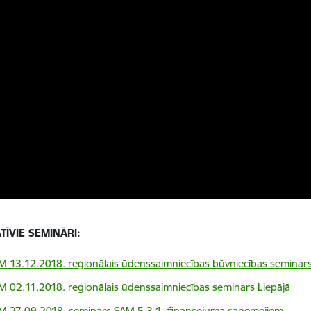
TĪVIE SEMINĀRI:
 13.12.2018. reģionālais ūdenssaimniecības būvniecības seminar
 02.11.2018. reģionālais ūdenssaimniecības seminars Liepājā
 27.09.2018. seminārs SAM 5.3.1. finansējuma saņēmējiem