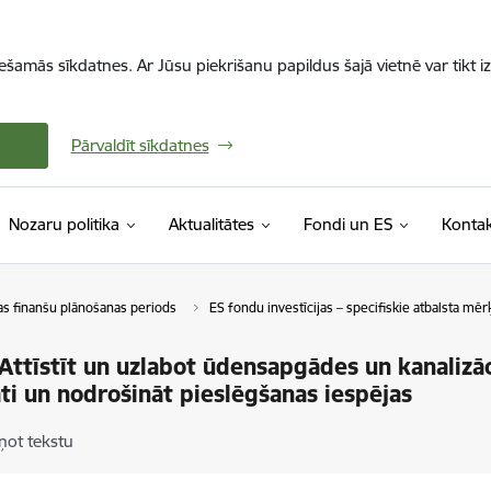
iešamās sīkdatnes. Ar Jūsu piekrišanu papildus šajā vietnē var tikt i
Pārvaldīt sīkdatnes
Nozaru politika
Aktualitātes
Fondi un ES
Kontak
as finanšu plānošanas periods
ES fondu investīcijas – specifiskie atbalsta mērķ
 Attīstīt un uzlabot ūdensapgādes un kanaliz
āti un nodrošināt pieslēgšanas iespējas
ņot tekstu