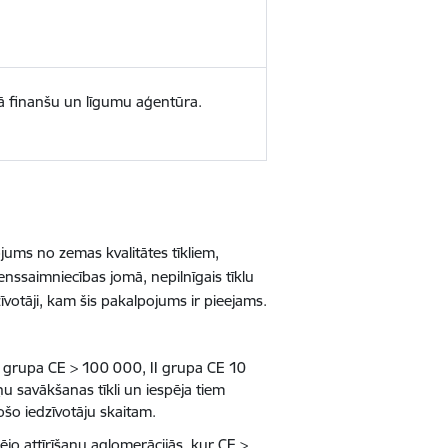
ā finanšu un līgumu aģentūra.
ums no zemas kvalitātes tīkliem,
enssaimniecības jomā, nepilnīgais tīklu
votāji, kam šis pakalpojums ir pieejams.
(I grupa CE > 100 000, II grupa CE 10
 savākšanas tīkli un iespēja tiem
jošo iedzīvotāju skaitam.
šējo
attīrīšanu aglomerācijās
, kur CE >