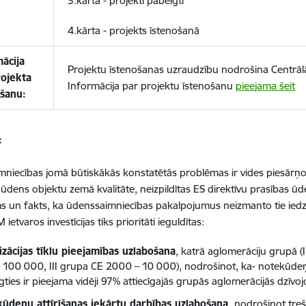
3.kārta -
projekti pabeigti
4.kārta -
projekts īstenošanā
ācija
Projektu īstenošanas uzraudzību nodrošina Centrāl
rojekta
Informācija par projektu īstenošanu
pieejama šeit
ošanu:
:
niecības jomā būtiskākās konstatētās problēmas ir vides piesārņoj
 ūdens objektu zemā kvalitāte, neizpildītas ES direktīvu prasības ūd
s un fakts, ka ūdenssaimniecības pakalpojumus neizmanto tie iedzī
ietvaros investīcijas tiks prioritāti ieguldītas:
izācijas tīklu pieejamības uzlabošana
, katrā aglomerāciju grupā 
 100 000, III grupa CE 2000 – 10 000), nodrošinot, ka- notekūdeņu
gties ir pieejama vidēji 97% attiecīgajās grupās aglomerācijās dzīvo
ūdeņu attīrīšanas iekārtu darbības uzlabošana,
nodrošinot tre