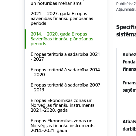
un noturības mehānisms
Publicēts: 
Atjaunināts
2021. – 2027. gada Eiropas
Savienības finanšu plānošanas
periods
Specifi
sistēma
2014. – 2020. gada Eiropas
Savienības finanšu plānošanas
periods
Eiropas teritoriālā sadarbība 2021
Kohēz
- 2027
fonda
finan
Eiropas teritoriālā sadarbība 2014
– 2020
Finan
Eiropas teritoriālā sadarbība 2007
– 2013
saņēm
Eiropas Ekonomikas zonas un
Norvēģijas finanšu instruments
2021.-2028. gadā
Eiropas Ekonomikas zonas un
Atbal
Norvēģijas finanšu instruments
darbī
2014.-2021. gadā