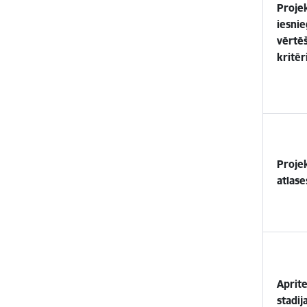
Proje
iesni
vērtē
kritēri
Proje
atlase
Aprit
stadij