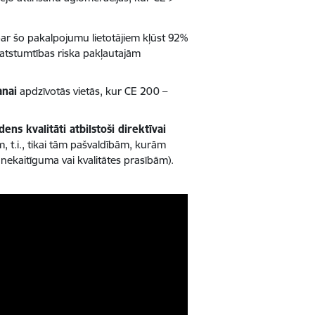
ar šo pakalpojumu lietotājiem kļūst 92%
 atstumtības riska pakļautajām
anai
apdzīvotās vietās, kur CE 200 –
ns kvalitāti atbilstoši direktīvai
 t.i., tikai tām pašvaldībām, kurām
nekaitīguma vai kvalitātes prasībām).