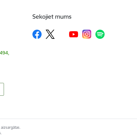
Sekojiet mums
1494,
 aizsargātas.
s.