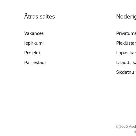
Kājene
Ātrās saites
Noderīg
Vakances
Privātuma
Iepirkumi
Piekļūsta
Projekti
Lapas kar
Par iestādi
Draudi, k
Sīkdatņu 
© 2026 Viedā
©