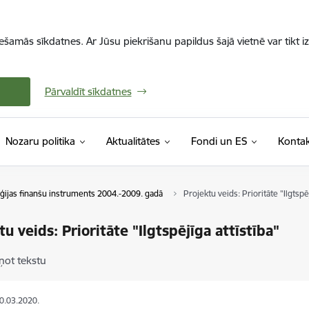
iešamās sīkdatnes. Ar Jūsu piekrišanu papildus šajā vietnē var tikt i
Pārvaldīt sīkdatnes
Nozaru politika
Aktualitātes
Fondi un ES
Kontak
ijas finanšu instruments 2004.-2009. gadā
Projektu veids: Prioritāte "Ilgtspēj
tu veids: Prioritāte "Ilgtspējīga attīstība"
ņot tekstu
30.03.2020.