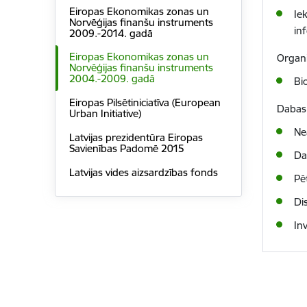
Eiropas Ekonomikas zonas un
Ie
Norvēģijas finanšu instruments
in
2009.-2014. gadā
Eiropas Ekonomikas zonas un
Organi
Norvēģijas finanšu instruments
2004.-2009. gadā
Bi
Eiropas Pilsētiniciatīva (European
Dabas 
Urban Initiative)
Ne
Latvijas prezidentūra Eiropas
Savienības Padomē 2015
Da
Latvijas vides aizsardzības fonds
Pē
Di
In