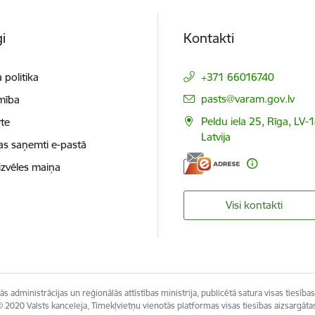
i
Kontakti
 politika
+371 66016740
E-pasts:
pasts@varam.gov.lv
mība
Peldu iela 25, Rīga, LV-
te
Latvija
as saņemti e-pastā
izvēles maiņa
Visi kontakti
s administrācijas un reģionālās attīstības ministrija, publicētā satura visas tiesības
 2020 Valsts kanceleja, Tīmekļvietņu vienotās platformas visas tiesības aizsargāta