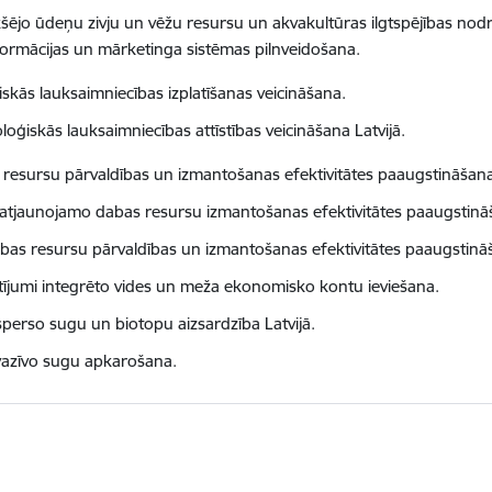
kšējo ūdeņu zivju un vēžu resursu un akvakultūras ilgtspējības nod
formācijas un mārketinga sistēmas pilnveidošana.
skās lauksaimniecības izplatīšanas veicināšana.
oloģiskās lauksaimniecības attīstības veicināšana Latvijā.
resursu pārvaldības un izmantošanas efektivitātes paaugstināšan
atjaunojamo dabas resursu izmantošanas efektivitātes paaugstinā
bas resursu pārvaldības un izmantošanas efektivitātes paaugstināš
tījumi integrēto vides un meža ekonomisko kontu ieviešana.
sperso sugu un biotopu aizsardzība Latvijā.
vazīvo sugu apkarošana.