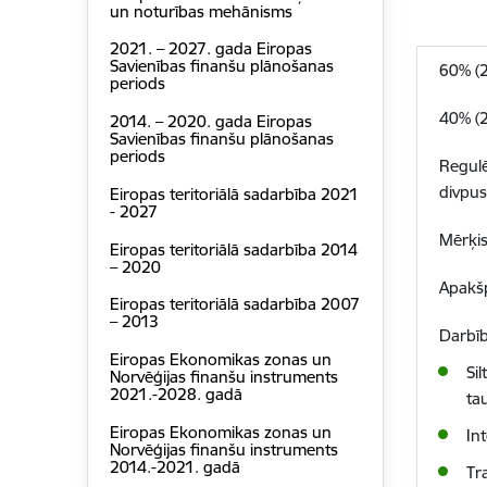
un noturības mehānisms
2021. – 2027. gada Eiropas
Savienības finanšu plānošanas
60% (
periods
40% (
2014. – 2020. gada Eiropas
Savienības finanšu plānošanas
periods
Regulē
divpus
Eiropas teritoriālā sadarbība 2021
- 2027
Mērķis
Eiropas teritoriālā sadarbība 2014
– 2020
Apakšp
Eiropas teritoriālā sadarbība 2007
– 2013
Darbīb
Eiropas Ekonomikas zonas un
Si
Norvēģijas finanšu instruments
2021.-2028. gadā
ta
Eiropas Ekonomikas zonas un
In
Norvēģijas finanšu instruments
2014.-2021. gadā
Tr