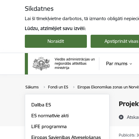
Pāriet uz lapas saturu
Sīkdatnes
Lai šī tīmekļvietne darbotos, tā izmanto obligāti nepiec
Lūdzu, atzīmējiet savu izvēli:
Noraidīt
Apstiprināt visas
Par mums
Sākums
Fondi un ES
Eiropas Ekonomikas zonas un Norvēģ
Projek
Dalība ES
ES normatīvie akti
Atska
LIFE programma
Publicēts: 
Eiropas Savienības Atveseļošanas