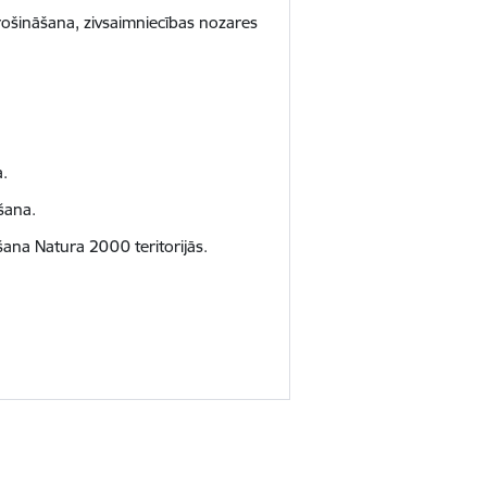
rošināšana, zivsaimniecības nozares
a.
šana.
ana Natura 2000 teritorijās.