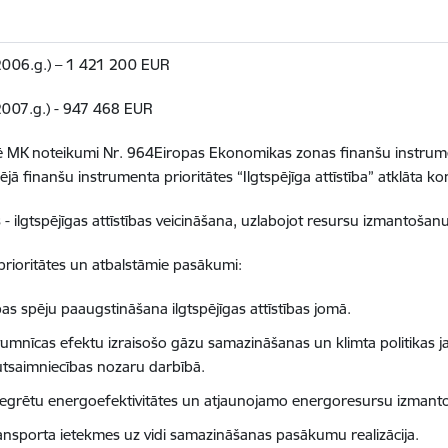
2006.g.) – 1 421 200 EUR
2007.g.) - 947 468 EUR
 MK noteikumi Nr. 964Eiropas Ekonomikas zonas finanšu instrume
ējā finanšu instrumenta prioritātes “Ilgtspējīga attīstība” atklāta 
 - ilgtspējīgas attīstības veicināšana, uzlabojot resursu izmantoš
rioritātes un atbalstāmie pasākumi:
as spēju paaugstināšana ilgtspējīgas attīstības jomā.
ltumnīcas efektu izraisošo gāzu samazināšanas un klimta politikas ja
utsaimniecības nozaru darbībā.
tegrētu energoefektivitātes un atjaunojamo energoresursu izman
ansporta ietekmes uz vidi samazināšanas pasākumu realizācija.