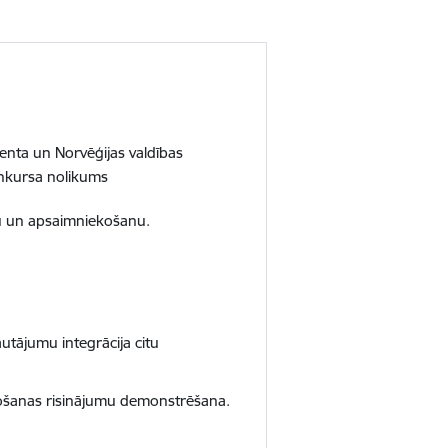
nta un Norvēģijas valdības
konkursa nolikums
anu un apsaimniekošanu.
utājumu integrācija citu
tošanas risinājumu demonstrēšana.