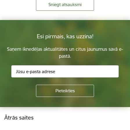
Sniegt atsauksmi
Esi pirmais, kas uzzina!
Saņem iknedēļas aktualitātes un citus jaunumus savā e-
pastā.
Kājene
Ātrās saites