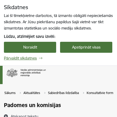
Pāriet uz lapas saturu
Sīkdatnes
Spied
lai meklētu
Enter
Lai šī tīmekļvietne darbotos, tā izmanto obligāti nepieciešamās
sīkdatnes. Ar Jūsu piekrišanu papildus šajā vietnē var tikt
izmantotas statistikas un sociālo mediju sīkdatnes.
Lūdzu, atzīmējiet savu izvēli:
Noraidīt
Apstiprināt visas
Pārvaldīt sīkdatnes
Sākums
Aktualitātes
Sabiedrības līdzdalība
Konsultatīvie formāti
Padomes un komisijas
Atskaņot tekstu