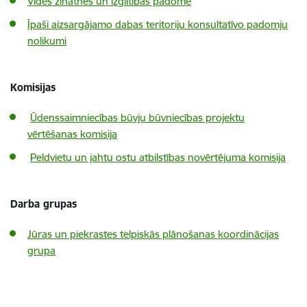
Vides zinātnes un izglītības padome
Īpaši aizsargājamo dabas teritoriju konsultatīvo padomju
nolikumi
Komisijas
Ūdenssaimniecības būvju būvniecības projektu
vērtēšanas komisija
Peldvietu un jahtu ostu atbilstības novērtējuma komisija
Darba grupas
Jūras un piekrastes telpiskās plānošanas koordinācijas
grupa