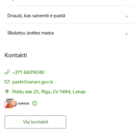
Draudi, kas saņemti e-pastā
Sīkdatņu izvēles maiņa
Kontakti
+371 66016740
E-pasts:
pasts@varam.gov.lv
Peldu iela 25, Rīga, LV-1494, Latvija
Visi kontakti