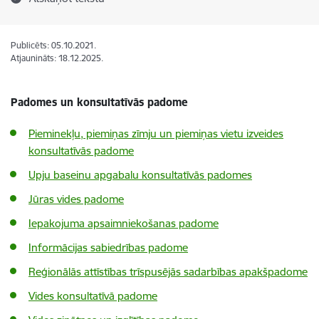
Publicēts: 05.10.2021.
Atjaunināts: 18.12.2025.
Padomes un konsultatīvās padome
Pieminekļu, piemiņas zīmju un piemiņas vietu izveides
konsultatīvās padome
Upju baseinu apgabalu konsultatīvās padomes
Jūras vides padome
Iepakojuma apsaimniekošanas padome
Informācijas sabiedrības padome
Reģionālās attīstības trīspusējās sadarbības apakšpadome
Vides konsultatīvā padome