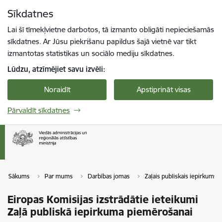
Pāriet uz lapas saturu
Sīkdatnes
Spied
lai meklētu
Enter
Lai šī tīmekļvietne darbotos, tā izmanto obligāti nepieciešamās
sīkdatnes. Ar Jūsu piekrišanu papildus šajā vietnē var tikt
izmantotas statistikas un sociālo mediju sīkdatnes.
Lūdzu, atzīmējiet savu izvēli:
Noraidīt
Apstiprināt visas
Pārvaldīt sīkdatnes
Sākums
Par mums
Darbības jomas
Zaļais publiskais iepirkums 
Eiropas Komisijas izstrādātie ieteikumi
Zaļā publiskā iepirkuma piemērošanai