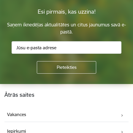
Esi pirmais, kas uzzina!
Saņem iknedēļas aktualitātes un citus jaunumus savā e-
pastā.
Kājene
Ātrās saites
Vakances
Iepirkumi