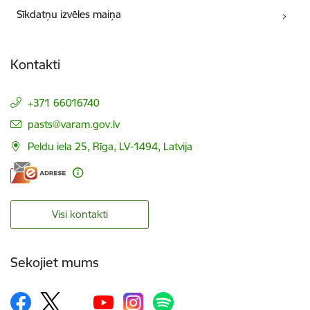
Sīkdatņu izvēles maiņa
Kontakti
+371 66016740
E-pasts:
pasts@varam.gov.lv
Peldu iela 25, Rīga, LV-1494, Latvija
Visi kontakti
Sekojiet mums