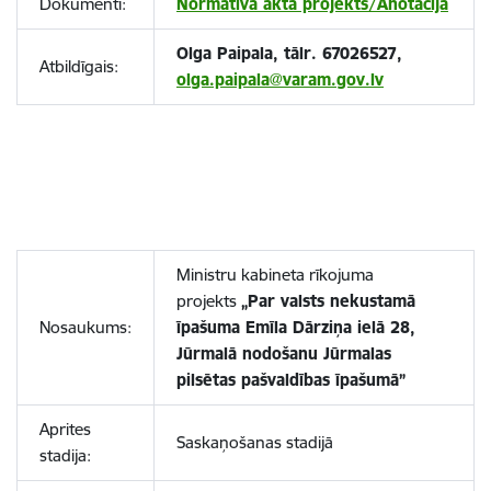
Dokumenti:
Normatīvā akta projekts/Anotācija
Olga Paipala, tālr. 67026527,
Atbildīgais:
olga.paipala@varam.gov.lv
Ministru kabineta rīkojuma
projekts
„Par valsts nekustamā
Nosaukums:
īpašuma Emīla Dārziņa ielā 28,
Jūrmalā nodošanu Jūrmalas
pilsētas pašvaldības īpašumā”
Aprites
Saskaņošanas stadijā
stadija: