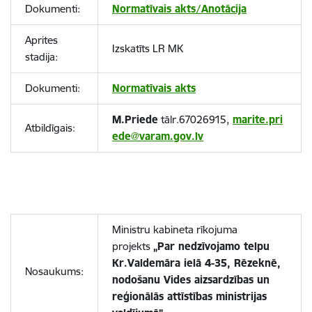
Dokumenti:
Normatīvais akts/Anotācija
Aprites
Izskatīts LR MK
stadija:
Dokumenti:
Normatīvais akts
M.Priede
tālr.67026915,
marite.pri
Atbildīgais:
ede@varam.gov.lv
Ministru kabineta rīkojuma
projekts
„Par nedzīvojamo telpu
Kr.Valdemāra ielā 4-35, Rēzeknē,
Nosaukums:
nodošanu Vides aizsardzības un
reģionālās attīstības ministrijas