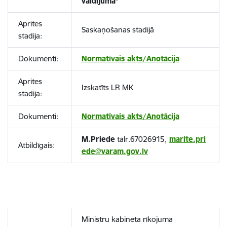
valdījumā”
Aprites
Saskaņošanas stadijā
stadija:
Dokumenti:
Normatīvais akts/Anotācija
Aprites
Izskatīts LR MK
stadija:
Dokumenti:
Normatīvais akts/Anotācija
M.Priede
tālr.67026915,
marite.pri
Atbildīgais:
ede@varam.gov.lv
Ministru kabineta rīkojuma