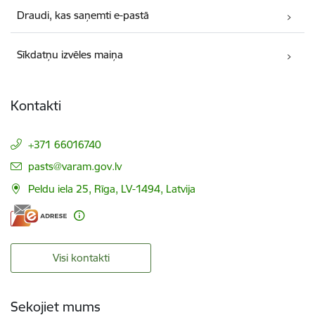
Draudi, kas saņemti e-pastā
Sīkdatņu izvēles maiņa
Kontakti
+371 66016740
E-pasts:
pasts@varam.gov.lv
Peldu iela 25, Rīga, LV-1494, Latvija
Visi kontakti
Sekojiet mums