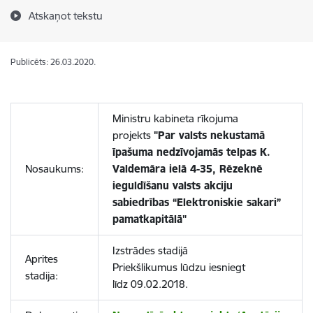
Atskaņot tekstu
Publicēts: 26.03.2020.
Ministru kabineta rīkojuma
projekts
"Par valsts nekustamā
īpašuma nedzīvojamās telpas K.
Nosaukums:
Valdemāra ielā 4-35, Rēzeknē
ieguldīšanu valsts akciju
sabiedrības “Elektroniskie sakari”
pamatkapitālā"
Izstrādes stadijā
Aprites
Priekšlikumus lūdzu iesniegt
stadija:
līdz 09.02.2018.