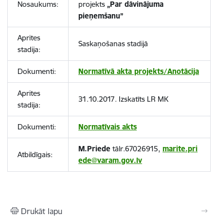
Nosaukums:
projekts
„Par dāvinājuma
pieņemšanu”
Aprites
Saskaņošanas stadijā
stadija:
Dokumenti:
Normatīvā akta projekts/Anotācija
Aprites
31.10.2017. Izskatīts LR MK
stadija:
Dokumenti:
Normatīvais akts
M.Priede
tālr.67026915,
marite.pri
Atbildīgais:
ede@varam.gov.lv
Drukāt lapu