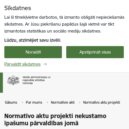
Pāriet uz lapas saturu
Sīkdatnes
Spied
lai meklētu
Enter
Lai šī tīmekļvietne darbotos, tā izmanto obligāti nepieciešamās
sīkdatnes. Ar Jūsu piekrišanu papildus šajā vietnē var tikt
izmantotas statistikas un sociālo mediju sīkdatnes.
Lūdzu, atzīmējiet savu izvēli:
Noraidīt
Apstiprināt visas
Pārvaldīt sīkdatnes
Sākums
Par mums
Normatīvie akti
Normatīvo aktu projekti
Normatīvo aktu projekti nekustamo
īpašumu pārvaldības jomā