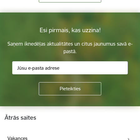
Esi pirmais, kas uzzina!
Saņem iknedēļas aktualitātes un citus jaunumus savā e-
pastā.
Kājene
Ātrās saites
Vakances