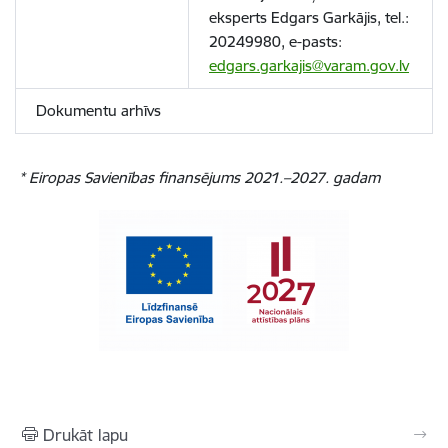
eksperts Edgars Garkājis, tel.:
20249980, e-pasts:
edgars.garkajis@varam.gov.lv
Dokumentu arhīvs
* Eiropas Savienības finansējums
2021.–2027. gadam
Drukāt lapu