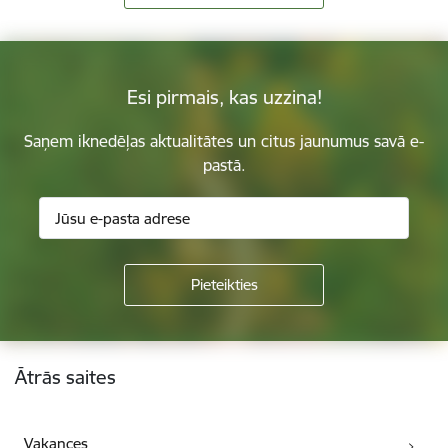
Esi pirmais, kas uzzina!
Saņem iknedēļas aktualitātes un citus jaunumus savā e-
pastā.
Kājene
Ātrās saites
Vakances