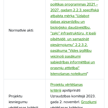
politikas programmas 2021.–
2027. gadam 2.2.3. specifiskā
atbalsta mērķa "Uzlabot
dabas aizsardzību un
bioloģisko daudzveidību,
Normatīvie akti:
"zaļo" infrastruktūru, it īpaši
pilsētvidē, un samazināt
piesārņojumu" 2.2.3.2.
pasākuma "Vides izglītību
veicinoši pasākumi
sabiedrības informētībai un
prasmju attīstībai"
īstenošanas noteikumi
”
Projektu vērtēšanas
kritēriji
apstiprināti
Projektu
Uzraudzības komitejā
2023.
iesniegumu
gada 2. novembrī.
Grozījumi
vērtēšanas kritēriji
vērtēšanas kritērijos