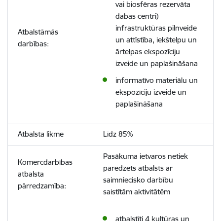
vai biosfēras rezervāta
dabas centr
i)
infrastruktūras pilnveide
Atbalstāmās
un attīstība, iekštelpu un
darbības:
ārtelpas ekspozīciju
izveide un paplašināšana
informatīvo materiālu un
ekspozīciju izveide un
paplašināšana
Atbalsta likme
Līdz
85%
Pasākuma ietvaros netiek
Komercdarbības
paredzēts atbalsts ar
atbalsta
saimniecisko darbību
pārredzamība:
saistītām aktivitātēm
atbalstīti 4 kultūras un