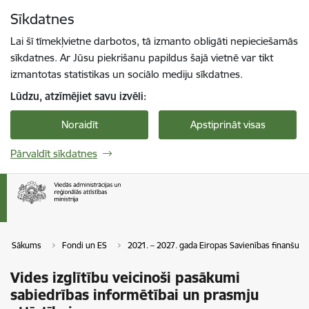
Pāriet uz lapas saturu
Sīkdatnes
Spied
lai meklētu
Enter
Lai šī tīmekļvietne darbotos, tā izmanto obligāti nepieciešamās
sīkdatnes. Ar Jūsu piekrišanu papildus šajā vietnē var tikt
izmantotas statistikas un sociālo mediju sīkdatnes.
Lūdzu, atzīmējiet savu izvēli:
Noraidīt
Apstiprināt visas
Pārvaldīt sīkdatnes
Sākums
Fondi un ES
2021. – 2027. gada Eiropas Savienības finanšu p
Vides izglītību veicinoši pasākumi
sabiedrības informētībai un prasmju