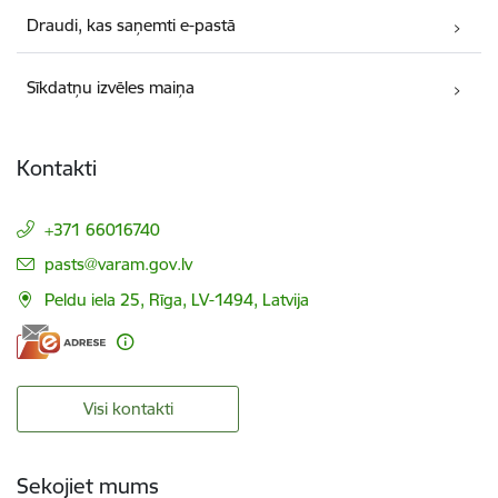
Draudi, kas saņemti e-pastā
Sīkdatņu izvēles maiņa
Kontakti
+371 66016740
E-pasts:
pasts@varam.gov.lv
Peldu iela 25, Rīga, LV-1494, Latvija
Visi kontakti
Sekojiet mums