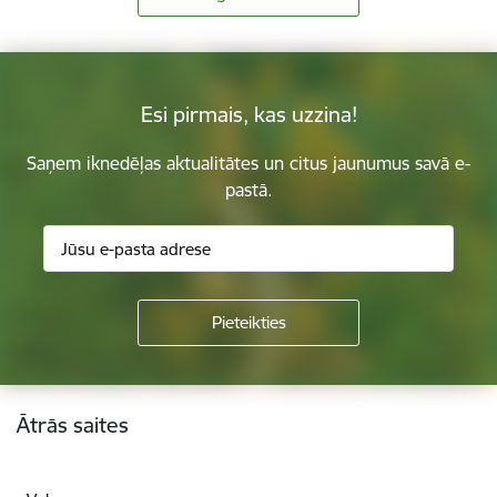
Esi pirmais, kas uzzina!
Saņem iknedēļas aktualitātes un citus jaunumus savā e-
pastā.
Kājene
Ātrās saites