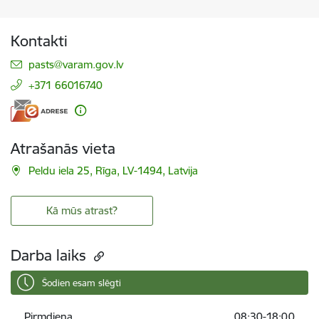
Kontakti
E-pasts:
pasts@varam.gov.lv
+371 66016740
Atrašanās vieta
Peldu iela 25, Rīga, LV-1494, Latvija
Kā mūs atrast?
Darba laiks
Šodien esam slēgti
Pirmdiena
08:30-18:00