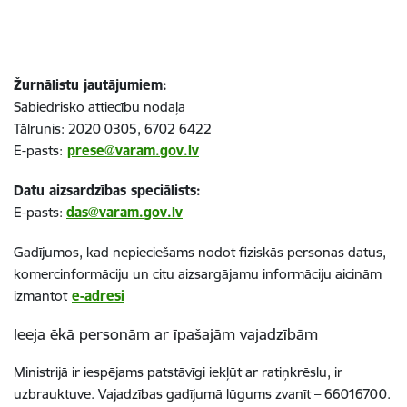
Žurnālistu jautājumiem:
Sabiedrisko attiecību nodaļa
Tālrunis: 2020 0305, 6702 6422
E-pasts:
prese@varam.gov.lv
Datu aizsardzības speciālists:
E-pasts:
das@varam.gov.lv
Gadījumos, kad nepieciešams nodot fiziskās personas datus,
komercinformāciju un citu aizsargājamu informāciju aicinām
izmantot
e-adresi
Ieeja ēkā personām ar īpašajām vajadzībām
Ministrijā ir iespējams patstāvīgi iekļūt ar ratiņkrēslu, ir
uzbrauktuve. Vajadzības gadījumā lūgums zvanīt –
66016
700
.