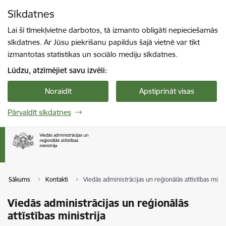
Pāriet uz lapas saturu
Sīkdatnes
Spied
lai meklētu
Enter
Lai šī tīmekļvietne darbotos, tā izmanto obligāti nepieciešamās
sīkdatnes. Ar Jūsu piekrišanu papildus šajā vietnē var tikt
izmantotas statistikas un sociālo mediju sīkdatnes.
Lūdzu, atzīmējiet savu izvēli:
Noraidīt
Apstiprināt visas
Pārvaldīt sīkdatnes
Sākums
Kontakti
Viedās administrācijas un reģionālās attīstības minis
Viedās administrācijas un reģionālās
attīstības ministrija