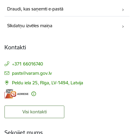
Draudi, kas saņemti e-pastā
Sīkdatņu izvēles maiņa
Kontakti
+371 66016740
E-pasts:
pasts@varam.gov.lv
Peldu iela 25, Rīga, LV-1494, Latvija
Visi kontakti
Sekojiet mums