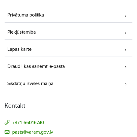
Privātuma politika
Piekļūstamība
Lapas karte
Draudi, kas saņemti e-pastā
Sīkdatņu izvēles maiņa
Kontakti
+371 66016740
E-pasts:
pasts@varam.gov.lv