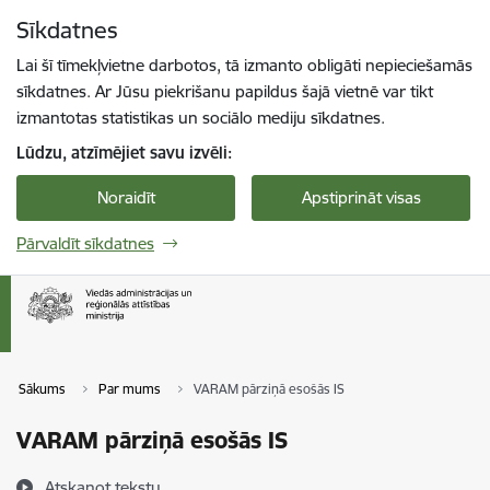
Pāriet uz lapas saturu
Sīkdatnes
Spied
lai meklētu
Enter
Lai šī tīmekļvietne darbotos, tā izmanto obligāti nepieciešamās
sīkdatnes. Ar Jūsu piekrišanu papildus šajā vietnē var tikt
izmantotas statistikas un sociālo mediju sīkdatnes.
Lūdzu, atzīmējiet savu izvēli:
Noraidīt
Apstiprināt visas
Pārvaldīt sīkdatnes
Sākums
Par mums
VARAM pārziņā esošās IS
VARAM pārziņā esošās IS
Atskaņot tekstu