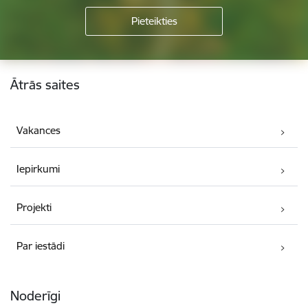
Kājene
Ātrās saites
Vakances
Iepirkumi
Projekti
Par iestādi
Noderīgi