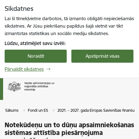
Pāriet uz lapas saturu
Sīkdatnes
Spied
lai meklētu
Enter
Lai šī tīmekļvietne darbotos, tā izmanto obligāti nepieciešamās
sīkdatnes. Ar Jūsu piekrišanu papildus šajā vietnē var tikt
izmantotas statistikas un sociālo mediju sīkdatnes.
Lūdzu, atzīmējiet savu izvēli:
Noraidīt
Apstiprināt visas
Pārvaldīt sīkdatnes
Sākums
Fondi un ES
2021. – 2027. gada Eiropas Savienības finanšu p
Notekūdeņu un to dūņu apsaimniekošanas
sistēmas attīstība piesārņojuma