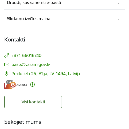
Draudi, kas saņemti e-pastā
Sīkdatņu izvēles maiņa
Kontakti
+371 66016740
E-pasts:
pasts@varam.gov.lv
Peldu iela 25, Rīga, LV-1494, Latvija
Visi kontakti
Sekojiet mums