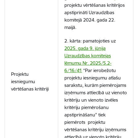
projektu vērtēšanas kritērijos
apstiprināti Uzraudzības
komitejā 2024. gada 22.
maijā.
2. kārta:
pamatojoties uz
2025. gada 9. jūnija
Uzraudzības komitejas
lēmumu Nr. 2025/5.2-
6/16/41
“Par ierobežotu
Projektu
projektu iesniegumu atlašu
iesniegumu
sarakstu, kurām piemērojams
vērtēšanas kritēriji
izņēmums attiecībā uz vienoto
kritēriju un vienoto izvēles
kritēriju piemērošanu
apstiprināšanu” tiek
piemērots projektu
vērtēšanas kritēriju izņēmums
attiecībā uz vienoto kritēriju