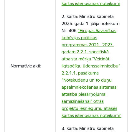
kārtas īstenošanas noteikumi
2. kārta: Ministru kabineta
2025. gada 1. jūlija noteikumi
Nr. 406
"Eiropas Savienības
kohēzijas politikas
programmas 2021.–2027.
gadam 2.2.1. specifiskā
atbalsta mērķa "Veicināt
Normatīvie akti:
ilgtspējīgu ūdenssaimniecību"
2.2.1.1. pasākuma
"Notekūdeņu un to dūņu
apsaimniekošanas sistēmas
attīstība piesārņojuma
samazināšanai" otrās
projektu iesniegumu atlases
kārtas īstenošanas noteikumi"
3. kārta: Ministru kabineta