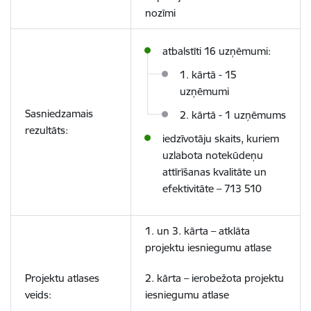
nozīmi
atbalstīti 16 uzņēmumi
:
1. kārtā - 15
uzņēmumi
Sasniedzamais
2. kārtā - 1 uzņēmums
rezultāts:
iedzīvotāju skaits, kuriem
uzlabota notekūdeņu
attīrīšanas kvalitāte un
efektivitāte
–
713 510
1. un 3. kārta – atklāta
projektu iesniegumu atlase
Projektu atlases
2. kārta – ierobežota projektu
veids:
iesniegumu atlase