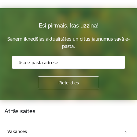
Esi pirmais, kas uzzina!
Saņem iknedēļas aktualitātes un citus jaunumus savā e-
pastā.
Kājene
Ātrās saites
Vakances