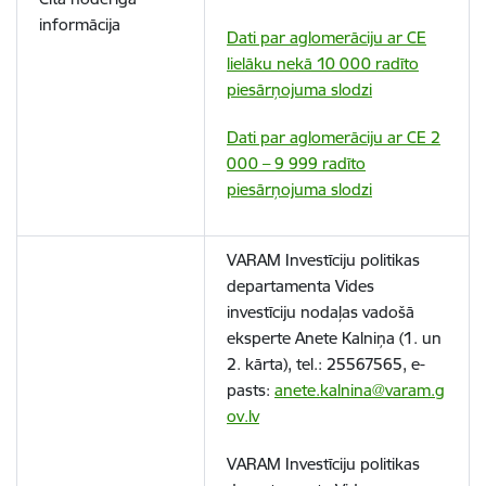
informācija
Dati par aglomerāciju ar CE
lielāku nekā 10 000 radīto
piesārņojuma slodzi
Dati par aglomerāciju ar CE 2
000 – 9 999 radīto
piesārņojuma slodzi
VARAM Investīciju politikas
departamenta Vides
investīciju nodaļas vadošā
eksperte Anete Kalniņa
(1. un
2. kārta)
, tel.: 25567565, e-
pasts:
anete.kalnina@varam.g
ov.lv
VARAM Investīciju politikas