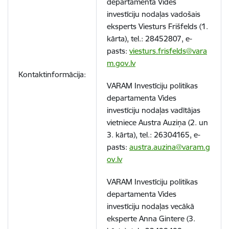
departamenta Vides
investīciju nodaļas vadošais
eksperts Viesturs Frišfelds (1.
kārta), tel.: 28452807, e-
pasts:
viesturs.frisfelds@vara
m.gov.lv
Kontaktinformācija:
VARAM Investīciju politikas
departamenta Vides
investīciju nodaļas vadītājas
vietniece Austra Auziņa
(2. un
3. kārta)
, tel.: 26304165, e-
pasts:
austra.auzina@varam.g
ov.lv
VARAM Investīciju politikas
departamenta Vides
investīciju nodaļas vecākā
eksperte
Anna Gintere
(3.