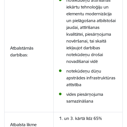
notekūdeņu attīrīšanas
iekārtu tehnoloģiju un
elementu modernizācija
un pielāgošana atbilstošai
jaudai, attīrīšanas
kvalitātei, piesārņojuma
novēršanai,
tai skaitā
iekļaujot darbības
Atbalstāmās
notekūdeņu drošai
darbības:
novadīšanai vidē
notekūdeņu dūņu
apstrādes
infrastruktūras
attīstība
vides piesārņojuma
samazināšana
1. un 3.
kārtā līdz 65%
Atbalsta likme