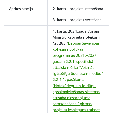
Aprites stadija
2. kārta –
projekta īstenošana
3. kārta –
projektu vērtēšana
1. kārta: 2024.gada 7.maija
Ministru kabineta noteikumi
Nr. 285 “
Eiropas Savienības
kohēzijas politikas
programmas 2021.–2027.
gadam 2.2.1. specifiskā
atbalsta mērķa "Veicināt
ilgtspējīgu ūdenssaimniecību"
2.2.1.1. pasākuma
"Notekūdeņu un to dūņu
apsaimniekošanas sistēmas
attīstība piesārņojuma
samazināšanai" pirmās
projektu iesniegumu atlases