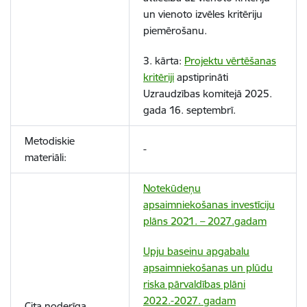
un vienoto izvēles kritēriju
piemērošanu.
3. kārta:
Projektu vērtēšanas
kritēriji
apstiprināti
Uzraudzības komitejā 2025.
gada 16. septembrī.
Metodiskie
-
materiāli:
Notekūdeņu
apsaimniekošanas investīciju
plāns 2021. – 2027.gadam
Upju baseinu apgabalu
apsaimniekošanas un plūdu
riska pārvaldības plāni
2022.-2027. gadam
Cita noderīga