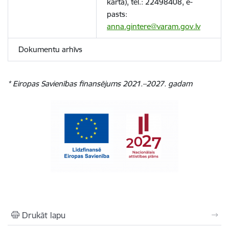
kārta)
, tel.: 22498408, e-
pasts:
anna.gintere@varam.gov.lv
Dokumentu arhīvs
* Eiropas Savienības finansējums
2021.–2027. gadam
Drukāt lapu