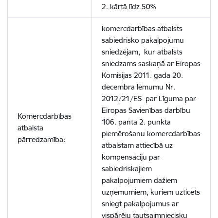
2. kārtā līdz 50%
komercdarbības atbalsts
sabiedrisko pakalpojumu
sniedzējam, kur atbalsts
sniedzams saskaņā ar Eiropas
Komisijas 2011. gada 20.
decembra lēmumu Nr.
2012/21/ES par Līguma par
Eiropas Savienības darbību
Komercdarbības
106. panta 2. punkta
atbalsta
piemērošanu komercdarbības
pārredzamība:
atbalstam attiecībā uz
kompensāciju par
sabiedriskajiem
pakalpojumiem dažiem
uzņēmumiem, kuriem uzticēts
sniegt pakalpojumus ar
vispārēju tautsaimniecisku