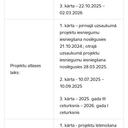
3. kārta –
22.10.2025 –
02.03.2026
1. kārta – pirmajā uzsaukumā
projektu iesniegumu
iesniegšana noslēgusies
21.10.2024.
; otrajā
uzsaukumā projektu
iesniegumu iesniegšana
Projektu atlases
noslēgusies
28.03.2025.
laiks:
2. kārta -
10.07.2025 –
10.09.2025
3. kārta
–
2025. gada III
ceturksnis – 2026. gada I
ceturksnis
1. kārta - projektu īstenošana