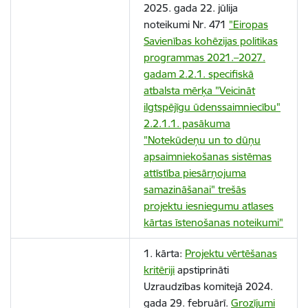
2025. gada 22. jūlija
noteikumi Nr. 471
"Eiropas
Savienības kohēzijas politikas
programmas 2021.–2027.
gadam 2.2.1. specifiskā
atbalsta mērķa "Veicināt
ilgtspējīgu ūdenssaimniecību"
2.2.1.1. pasākuma
"Notekūdeņu un to dūņu
apsaimniekošanas sistēmas
attīstība piesārņojuma
samazināšanai" trešās
projektu iesniegumu atlases
kārtas īstenošanas noteikumi"
1. kārta:
Projektu vērtēšanas
kritēriji
apstiprināti
Uzraudzības komitejā 2024.
gada 29. februārī.
Grozījumi