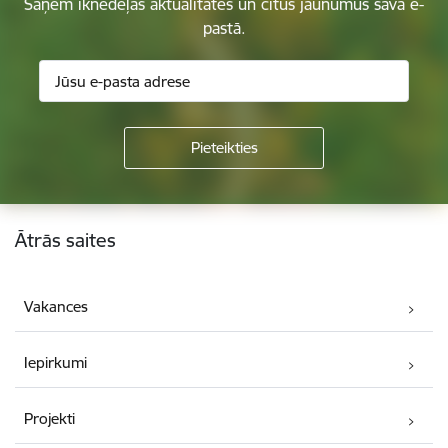
Saņem iknedēļas aktualitātes un citus jaunumus savā e-
pastā.
Kājene
Ātrās saites
Vakances
Iepirkumi
Projekti