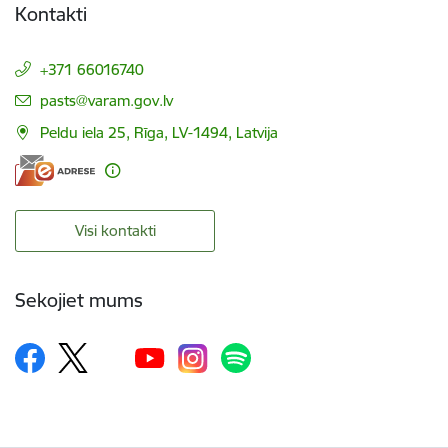
Kontakti
+371 66016740
E-pasts:
pasts@varam.gov.lv
Peldu iela 25, Rīga, LV-1494, Latvija
Visi kontakti
Sekojiet mums