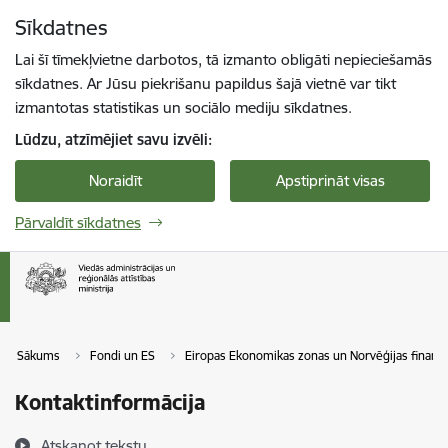
Pāriet uz lapas saturu
Sīkdatnes
Spied
lai meklētu
Enter
Lai šī tīmekļvietne darbotos, tā izmanto obligāti nepieciešamās
sīkdatnes. Ar Jūsu piekrišanu papildus šajā vietnē var tikt
izmantotas statistikas un sociālo mediju sīkdatnes.
Lūdzu, atzīmējiet savu izvēli:
Noraidīt
Apstiprināt visas
Pārvaldīt sīkdatnes
Sākums
Fondi un ES
Eiropas Ekonomikas zonas un Norvēģijas finanš
Kontaktinformācija
Atskaņot tekstu