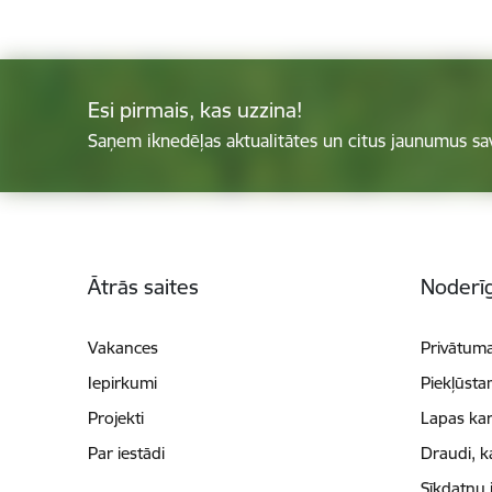
Esi pirmais, kas uzzina!
Saņem iknedēļas aktualitātes un citus jaunumus sa
Kājene
Ātrās saites
Noderīg
Vakances
Privātuma
Iepirkumi
Piekļūsta
Projekti
Lapas kar
Par iestādi
Draudi, k
Sīkdatņu 