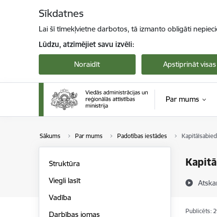
Pāriet uz lapas saturu
Sīkdatnes
Lai šī tīmekļvietne darbotos, tā izmanto obligāti nepiec
Lūdzu, atzīmējiet savu izvēli:
Noraidīt
Apstiprināt visas
Par mums
Sākums
Par mums
Padotības iestādes
Kapitālsabied
Kapitā
Struktūra
Viegli lasīt
Atska
Vadība
Publicēts: 
Darbības jomas