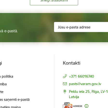
Sniegt atsauksmi
vā e-pastā.
i
Kontakti
 politika
+371 66016740
E-pasts:
pasts@varam.gov.lv
mība
Peldu iela 25, Rīga, LV-
te
Latvija
as saņemti e-pastā
izvēles maiņa