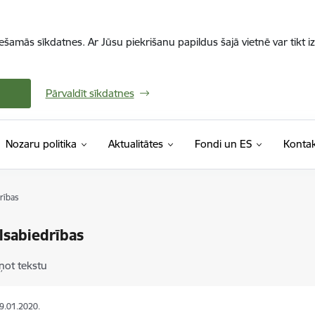
iešamās sīkdatnes. Ar Jūsu piekrišanu papildus šajā vietnē var tikt i
Pārvaldīt sīkdatnes
Nozaru politika
Aktualitātes
Fondi un ES
Kontak
rības
lsabiedrības
ņot tekstu
29.01.2020.