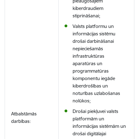
pieaugošajiem
kiberdraudiem
stiprināšanai;
Valsts platformu un
informācijas sistēmu
drošai darbināšanai
nepieciešamās
infrastruktūras
aparatūras un
programmatūras
komponentu iegāde
kiberdrošības un
noturības uzlabošanas
nolūkos;
Drošai piekļuvei valsts
Atbalstāmās
platformām un
darbības:
informācijas sistēmām un
drošai digitālajai