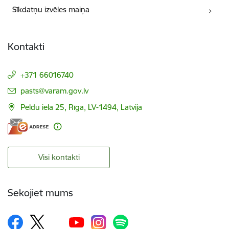
Sīkdatņu izvēles maiņa
Kontakti
+371 66016740
E-pasts:
pasts@varam.gov.lv
Peldu iela 25, Rīga, LV-1494, Latvija
Visi kontakti
Sekojiet mums