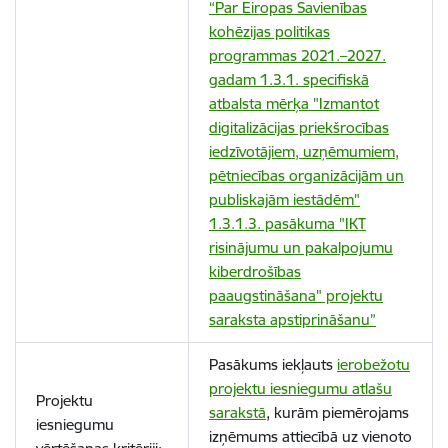
“Par Eiropas Savienības
kohēzijas politikas
programmas 2021.–2027.
gadam 1.3.1. specifiskā
atbalsta mērķa "Izmantot
digitalizācijas priekšrocības
iedzīvotājiem, uzņēmumiem,
pētniecības organizācijām un
publiskajām iestādēm"
1.3.1.3. pasākuma "IKT
risinājumu un pakalpojumu
kiberdrošības
paaugstināšana" projektu
saraksta apstiprināšanu”
Pasākums iekļauts
ierobežotu
projektu iesniegumu atlašu
Projektu
sarakstā
, kurām piemērojams
iesniegumu
izņēmums attiecībā uz vienoto