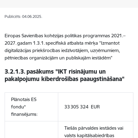
Publicēts: 04.06.2025.
Eiropas Savienības kohēzijas politikas programmas 2021.–
2027.
gadam 1.3.1.
specifisk
ā
atbalsta m
ē
r
ķ
a "Izmantot
digitaliz
ā
cijas priekšrocības iedzīvotājiem, uzņēmumiem,
pētniecības organizācijām un publiskajām iestādēm"
3.2.1.3.
pasākums "IKT risinājumu un
pakalpojumu kiberdrošības paaugstināšana"
Plānotais ES
fondu*
33
305 324 EUR
finansējums:
Tiešās pārvaldes iestādes vai
valsts kapitālsabiedrības