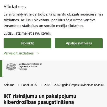
Pāriet uz lapas saturu
Sīkdatnes
Spied
lai meklētu
Enter
Lai šī tīmekļvietne darbotos, tā izmanto obligāti nepieciešamās
sīkdatnes. Ar Jūsu piekrišanu papildus šajā vietnē var tikt
izmantotas statistikas un sociālo mediju sīkdatnes.
Lūdzu, atzīmējiet savu izvēli:
Noraidīt
Apstiprināt visas
Pārvaldīt sīkdatnes
Sākums
Fondi un ES
2021. – 2027. gada Eiropas Savienības finanšu p
IKT risinājumu un pakalpojumu
kiberdrošības paaugstināšana