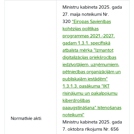
Ministru kabineta 2025. gada
27. maija noteikumi Nr.
320
“Eiropas Savienības
kohēzijas politikas
programmas 2021.-2027.
gadam 1.3.1. specifiskā
atbalsta mērķa "Izmantot
digitalizācijas priekšrocības
iedzīvotājiem, uzņēmumiem,
pētniecības organizācijām un
publiskajām iestādēm"
1.3.1.3. pasākuma "IKT
risinājumu un pakalpojumu
kiberdrošības
paaugstināšana" īstenošanas
noteikumi”
Normatīvie akti:
Ministru kabineta 2025. gada
7. oktobra rīkojums Nr. 656