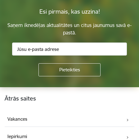
Esi pirmais, kas uzzina!
Saņem iknedēļas aktualitātes un citus jaunumus savā e-
pastā.
Kājene
Ātrās saites
Vakances
Iepirkumi