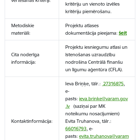
vērtēšanas kritēriji:
kritēriju un vienoto izvēles
kritēriju piemērošanu.
Metodiskie
Projektu atlases
materiāli:
dokumentācija pieejama:
šeit
Projektu iesniegumu atlasi un
Cita noderīga
īstenošanas uzraudzību
informācija:
nodrošina Centrālā finanšu
un līgumu aģentūra (CFLA).
Ieva Briņķe, tālr.:
27316875
,
e-
pasts:
ieva.brinke@varam.gov
.lv
(saziņai par MK
noteikumu nosacījumiem)
Kontaktinformācija:
Evita Truhanova, tālr.:
66016793
, e-
pasts:
evita.truhanova@varam