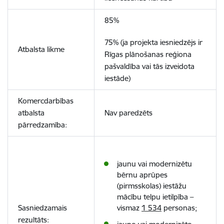
85%
75% (ja projekta iesniedzējs ir
Atbalsta likme
Rīgas plānošanas reģiona
pašvaldība vai tās izveidota
iestāde)
Komercdarbības
atbalsta
Nav paredzēts
pārredzamība:
jaunu vai modernizētu
bērnu aprūpes
(pirmsskolas) iestāžu
mācību telpu ietilpība –
Sasniedzamais
vismaz
1 534
personas;
rezultāts: