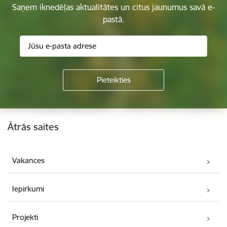
Saņem iknedēļas aktualitātes un citus jaunumus savā e-
pastā.
Kājene
Ātrās saites
Vakances
Iepirkumi
Projekti