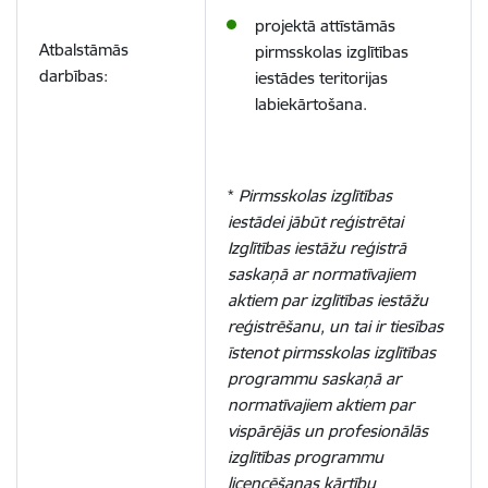
projektā attīstāmās
Atbalstāmās
pirmsskolas izglītības
darbības:
iestādes teritorijas
labiekārtošana.
*
Pirmsskolas izglītības
iestādei jābūt reģistrētai
Izglītības iestāžu reģistrā
saskaņā ar normatīvajiem
aktiem par izglītības iestāžu
reģistrēšanu, un tai ir tiesības
īstenot pirmsskolas izglītības
programmu saskaņā ar
normatīvajiem aktiem par
vispārējās un profesionālās
izglītības programmu
licencēšanas kārtību