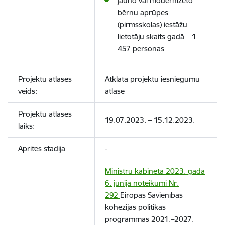
jauno vai modernizēto
bērnu aprūpes
(pirmsskolas) iestāžu
lietotāju skaits gadā –
1
457
personas
Projektu atlases
Atklāta projektu iesniegumu
veids:
atlase
Projektu atlases
19.07.2023. – 15.12.2023.
laiks:
Aprites stadija
-
Ministru kabineta 2023. gada
6. jūnija noteikumi Nr.
292
Eiropas Savienības
kohēzijas politikas
programmas 2021.–2027.