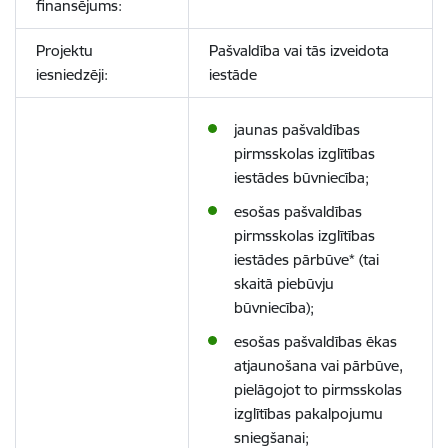
finansējums:
Projektu
Pašvaldība vai tās izveidota
iesniedzēji:
iestāde
jaunas pašvaldības
pirmsskolas izglītības
iestādes būvniecība;
esošas pašvaldības
pirmsskolas izglītības
iestādes pārbūve* (tai
skaitā piebūvju
būvniecība);
esošas pašvaldības ēkas
atjaunošana vai pārbūve,
pielāgojot to pirmsskolas
izglītības pakalpojumu
sniegšanai;