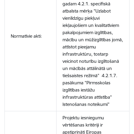
gadam 4.2.1. specifiskā
atbalsta mērķa "Uzlabot
vienlīdzīgu piekļuvi
iekļaujošiem un kvalitatīviem
pakalpojumiem izglītības,
Normatīvie akti:
mācību un mūžizglītības jomā,
attīstot pieejamu
infrastruktūru, tostarp
veicinot noturību izglītošanā
un mācībās attālinātā un
tiešsaistes režīmā" 4.2.1.7.
pasākuma "Pirmsskolas
izglītības iestāžu
infrastruktūras attīstība"
īstenošanas noteikumi"
Projektu iesniegumu
vērtēšanas kritēriji ir
apstiprināti Eiropas