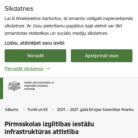
Pāriet uz lapas saturu
Sīkdatnes
Spied
lai meklētu
Enter
Lai šī tīmekļvietne darbotos, tā izmanto obligāti nepieciešamās
sīkdatnes. Ar Jūsu piekrišanu papildus šajā vietnē var tikt
izmantotas statistikas un sociālo mediju sīkdatnes.
Lūdzu, atzīmējiet savu izvēli:
Noraidīt
Apstiprināt visas
Pārvaldīt sīkdatnes
Sākums
Fondi un ES
2021. – 2027. gada Eiropas Savienības finanšu p
Pirmsskolas izglītības iestāžu
infrastruktūras attīstība