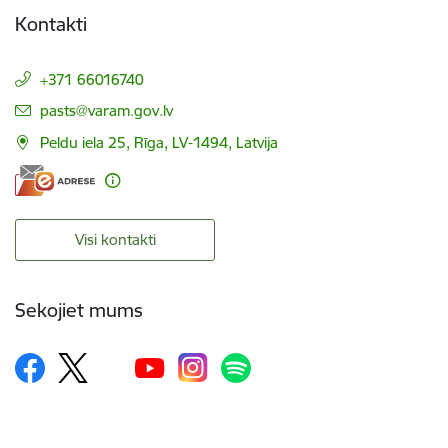
Kontakti
+371 66016740
E-pasts:
pasts@varam.gov.lv
Peldu iela 25, Rīga, LV-1494, Latvija
Visi kontakti
Sekojiet mums