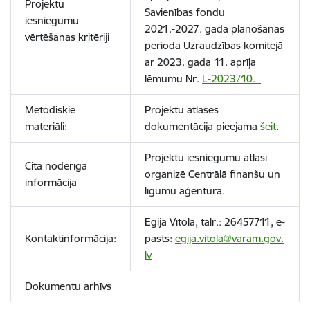
Projektu
Savienības fondu
iesniegumu
2021.-2027. gada plānošanas
vērtēšanas kritēriji
perioda Uzraudzības komitejā
ar 2023. gada 11. aprīļa
lēmumu Nr.
L-2023/10.
Metodiskie
Projektu atlases
materiāli:
dokumentācija pieejama
šeit
.
Projektu iesniegumu atlasi
Cita noderīga
organizē Centrālā finanšu un
informācija
līgumu aģentūra.
Egija Vītola, tālr.: 26457711, e-
Kontaktinformācija:
pasts:
egija.vitola@varam.gov.
lv
Dokumentu arhīvs