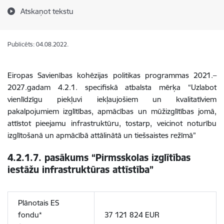
Atskaņot tekstu
Publicēts: 04.08.2022.
Eiropas Savienības kohēzijas politikas programmas 2021.–
2027.gadam 4.2.1. specifiskā atbalsta mērķa “Uzlabot
vienlīdzīgu piekļuvi iekļaujošiem un kvalitatīviem
pakalpojumiem izglītības, apmācības un mūžizglītības jomā,
attīstot pieejamu infrastruktūru, tostarp, veicinot noturību
izglītošanā un apmācībā attālinātā un tiešsaistes režīmā”
4.2.1.7. pasākums “Pirmsskolas izglītības
iestāžu infrastruktūras attīstība”
Plānotais ES
fondu*
37 121 824 EUR