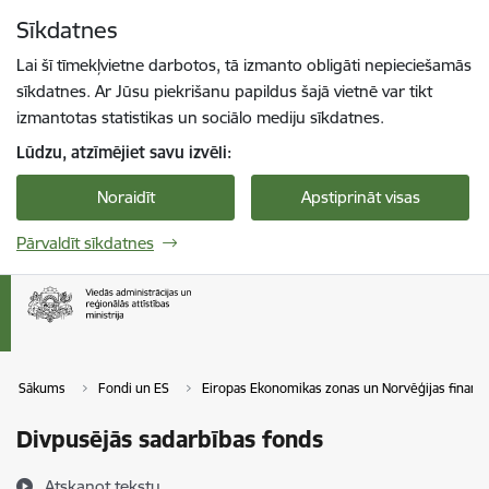
Pāriet uz lapas saturu
Sīkdatnes
Spied
lai meklētu
Enter
Lai šī tīmekļvietne darbotos, tā izmanto obligāti nepieciešamās
sīkdatnes. Ar Jūsu piekrišanu papildus šajā vietnē var tikt
izmantotas statistikas un sociālo mediju sīkdatnes.
Lūdzu, atzīmējiet savu izvēli:
Noraidīt
Apstiprināt visas
Pārvaldīt sīkdatnes
Sākums
Fondi un ES
Eiropas Ekonomikas zonas un Norvēģijas finanš
Divpusējās sadarbības fonds
Atskaņot tekstu