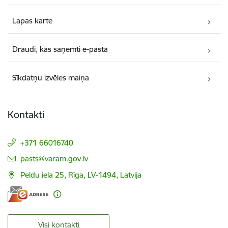
Lapas karte
Draudi, kas saņemti e-pastā
Sīkdatņu izvēles maiņa
Kontakti
+371 66016740
E-pasts:
pasts@varam.gov.lv
Peldu iela 25, Rīga, LV-1494, Latvija
Visi kontakti