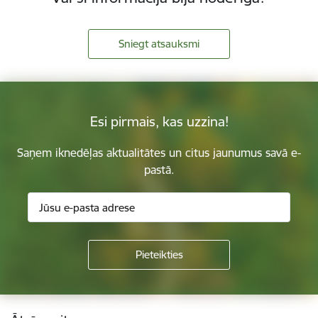
Sniegt atsauksmi
Esi pirmais, kas uzzina!
Saņem iknedēļas aktualitātes un citus jaunumus savā e-
pastā.
Kājene