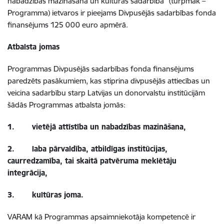
nabadzības mazināšana un kultūras sadarbība” (turpmāk –
Programma) ietvaros ir pieejams Divpusējās sadarbības fonda
finansējums 125 000 euro apmērā.
Atbalsta jomas
Programmas Divpusējās sadarbības fonda finansējums
paredzēts pasākumiem, kas stiprina divpusējās attiecības un
veicina sadarbību starp Latvijas un donorvalstu institūcijām
šādās Programmas atbalsta jomās:
1.
vietējā attīstība un nabadzības mazināšana,
2.
laba pārvaldība, atbildīgas institūcijas,
caurredzamība, tai skaitā patvēruma meklētāju
integrācija,
3.
kultūras joma.
VARAM kā Programmas apsaimniekotāja kompetencē ir