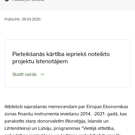
Publicēts: 29.03.2020.
Pieteikšanās kārtība iepriekš noteikto
projektu īstenotājiem
Skatīt vairāk
Atbilstoši saprašanās memorandam par Eiropas Ekonomikas
zonas finanšu instrumenta ieviešanu 2014. -2021. gadā, kas
parakstīts starp donorvalstīm (Norvēģija, Islande un
Lihtenšteina) un Latviju, programmas “Vietējā attīstība,